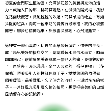
初夏的金門原生植物園，充滿夢幻般的美麗與充沛的活
力。就從入口的那一排蒲葵說起，在淡淡的陽光裡，樹影
在路面映襯著，微風輕輕的吹過，蒲葵昂揚的屹立，有如
抖擻的班兵，向每一位來訪的貴賓行最敬禮，我的心被簇
擁著，腳步也精神起來，那般雲淡風輕，心飛揚起來。
這裡有一條小溪流，初夏的水草依著溪畔，快樂的生長，
成了鳥兒美好的棲息空間。遠遠看著水鳥依水而立，時而
翩翩飛起，眼前景象美得就像一幅迷人的畫，我遠觀就醉
了，再望去，溪水淺淺，金門人習稱的「番仔豆鴨」（花
嘴鴨）頂著吸引人的橘紅色腳丫子，雙雙悠閒的依偎著，
晒著暖陽，品著微風，忘了時光的流逝，一派樂淘淘的樣
子。一片好風光吸引我忘情的拍照，想要把這美好的自然
風情留在心的記憶裡。