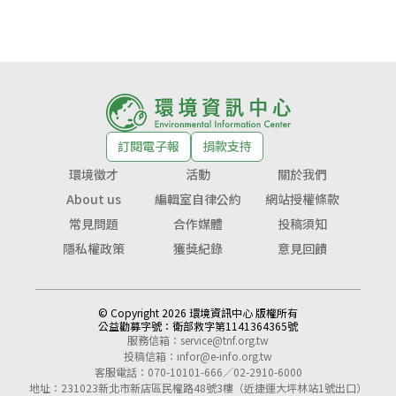
訂閱電子報
捐款支持
環境徵才
活動
關於我們
About us
編輯室自律公約
網站授權條款
常見問題
合作媒體
投稿須知
隱私權政策
獲獎紀錄
意見回饋
© Copyright 2026 環境資訊中心 版權所有
公益勸募字號：
衛部救字第1141364365號
服務信箱：
service@tnf.org.tw
投稿信箱：
infor@e-info.org.tw
客服電話：070-10101-666／02-2910-6000
地址：231023新北市新店區民權路48號3樓（近捷運大坪林站1號出口）