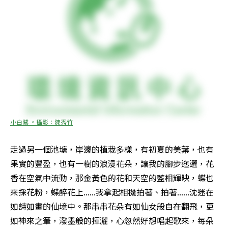
小白鷺 。攝影：陳秀竹
走過另一個池塘，岸邊的植栽多樣，有初夏的美葉，也有
果實的豐盈，也有一樹的浪漫花朵，讓我的腳步迤邐，花
香在空氣中流動，那金黃色的花和天空的藍相輝映，蝶也
來採花粉，蝶醉花上......我拿起相機拍著、拍著......沈迷在
如詩如畫的仙境中。那串串花朵有如仙女般自在翻飛，更
如神來之筆，潑墨般的揮灑，心忽然好想唱起歌來，每朵