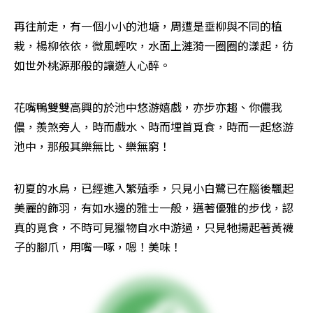
再往前走，有一個小小的池塘，周遭是垂柳與不同的植
栽，楊柳依依，微風輕吹，水面上漣漪一圈圈的漾起，彷
如世外桃源那般的讓遊人心醉。
花嘴鴨雙雙高興的於池中悠游嬉戲，亦步亦趨、你儂我
儂，羨煞旁人，時而戲水、時而埋首覓食，時而一起悠游
池中，那般其樂無比、樂無窮！
初夏的水鳥，已經進入繁殖季，只見小白鷺已在腦後飄起
美麗的飾羽，有如水邊的雅士一般，邁著優雅的步伐，認
真的覓食，不時可見獵物自水中游過，只見牠揚起著黃襪
子的腳爪，用嘴一啄，嗯！美味！