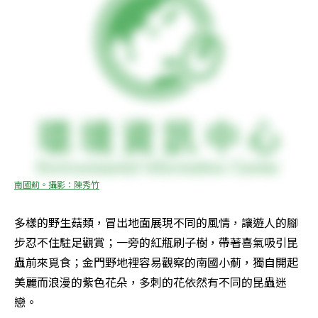
南國薊。攝影：陳秀竹
多樣的野生菇類，冒出地面展現不同的風情，讓遊人的腳
步忍不住駐足觀賞；一旁的紅瓶刷子樹，帶著喜氣吸引昆
蟲前來覓食；金門野地裡容易觀察的南國小薊，獨自開起
美麗而浪漫的紫色花朵，多刺的花依然有不同的昆蟲迷
戀。