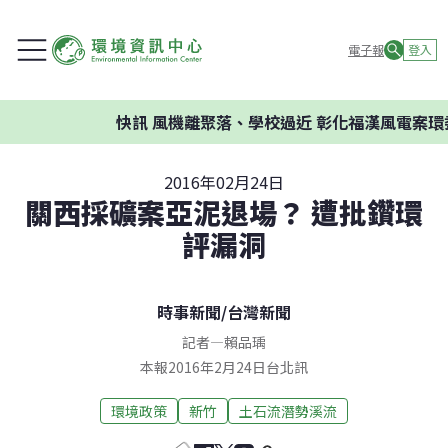
電子報
登入
快訊
風機離聚落、學校過近 彰化福漢風電案環委建議
2016年02月24日
關西採礦案亞泥退場？ 遭批鑽環
評漏洞
時事新聞
/
台灣新聞
記者
—
賴品瑀
本報2016年2月24日台北訊
環境政策
新竹
土石流潛勢溪流