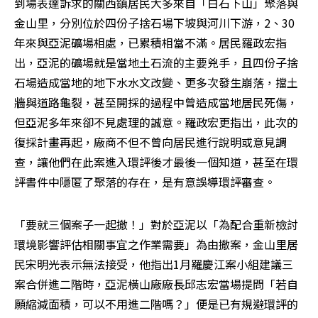
到場表達訴求的關西鎮居民大多來自「白石下山」聚落與
金山里，分別位於四份子捨石場下坡與河川下游，2、30
年來與亞泥礦場相處，已累積相當不滿。居民羅政宏指
出，亞泥的礦場就是當地土石流的主要兇手，且四份子捨
石場造成當地的地下水水文改變、更多次發生崩落，擋土
牆與道路龜裂，甚至開採的過程中曾造成當地居民死傷，
但亞泥多年來卻不見處理的誠意。羅政宏更指出，此次的
復採計畫再起，廠商不但不曾向居民進行說明或意見調
查，讓他們在此案進入環評後才最後一個知道，甚至在環
評書件中隱匿了聚落的存在，是有意誤導環評審查。
「要就三個案子一起撤！」對於亞泥以「為配合重新檢討
環境影響評估相關事宜之作業需要」為由撤案，金山里居
民宋明光表示無法接受，他指出1月羅慶江案小組建議三
案合併進二階時，亞泥橫山廠廠長邱志宏當場提問「若自
願縮減面積，可以不用進二階嗎？」便是已有規避環評的