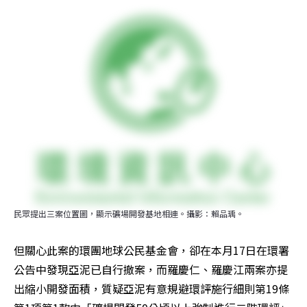
民眾提出三案位置圖，顯示礦場開發基地相連。攝影：賴品瑀。
但關心此案的環團地球公民基金會，卻在本月17日在環署
公告中發現亞泥已自行撤案，而羅慶仁、羅慶江兩案亦提
出縮小開發面積，質疑亞泥有意規避環評施行細則第19條