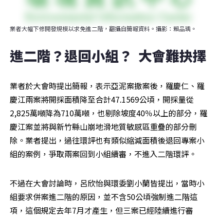
業者大幅下修開發規模以求免進二階，翻攝自簡報資料。攝影：賴品瑀。
進二階？退回小組？  大會難抉擇
業者於大會時提出簡報，表示亞泥案撤案後，羅慶仁、羅
慶江兩案將開採面積降至合計47.1569公頃，開採量從
2,825萬噸降為710萬噸，也剔除坡度40％以上的部分，羅
慶江案並將與新竹縣山崩地滑地質敏感區重疊的部分刪
除。業者提出，過往環評也有類似縮減面積後退回專案小
組的案例，爭取兩案回到小組續審，不進入二階環評。
不過在大會討論時，呂欣怡與環委劉小蘭皆提出，當時小
組要求併案進二階的原因，並不含50公頃強制進二階這
項，這個規定去年7月才產生，但三案已經陸續進行審