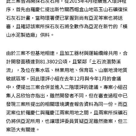
此三案皆為開採石灰石用，從2015年4月陸續進入環評程
序，首先由羅慶仁提出新竹關西帽盒山地區玉山石礦復採
石灰石計畫，當時環署便已掌握到尚有亞泥等案也將送
審，且確認該案所採石灰石將全數作為亞泥在新竹的「橫
山水泥製造廠」供料。
由於三案不但基地相連，且加工器材與運輸纜線共用，合
計開發面積達到81.3802公頃，且緊鄰「土石流潛勢溪
流」，及位在集水區、林業用地、保育區、山崩地滑地質
敏感區等，因此環評小組在去年12月與今年1月的會議
中，便提出三案合併並進入二階環評的建議。專案小組召
集人呂欣怡亦指出，雖然開發者不同，但在審查過程中已
發現三案所提出的相關環境調查報告資料為同一份。而亞
泥案位於羅慶仁與羅慶江兩案用地之間，且兩案所採礦石
仍將供亞泥所用，也讓環評委員質疑亞泥雖然撤案，但三
案恐大有關連。