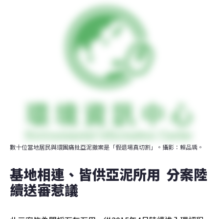
數十位當地居民與環團痛批亞泥撤案是「假退場真切割」。攝影：賴品瑀。
基地相連、皆供亞泥所用  分案陸
續送審惹議