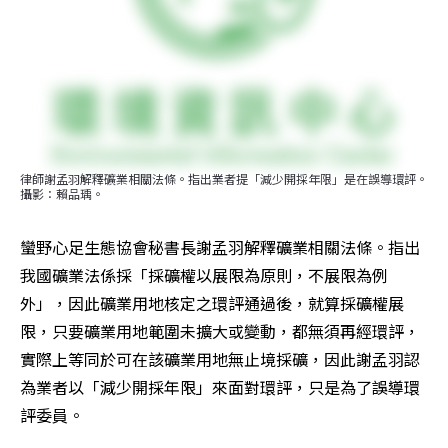
律師謝孟羽解釋礦業相關法條。指出業者提「減少開採年限」是在誤導環評。
攝影：賴品瑀。
蠻野心足生態協會秘書長謝孟羽解釋礦業相關法條。指出
我國礦業法係採「採礦權以展限為原則，不展限為例
外」，因此礦業用地核定之環評通過後，就算採礦權展
限，只要礦業用地範圍未擴大或變動，都無須再經環評，
實際上等同於可在該礦業用地無止境採礦，因此謝孟羽認
為業者以「減少開採年限」來面對環評，只是為了誤導環
評委員。