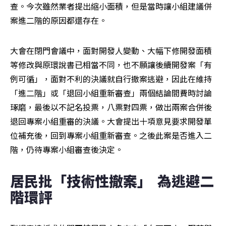
查。今次雖然業者提出縮小面積，但是當時讓小組建議併
案進二階的原因都還存在。
大會在閉門會議中，面對開發人變動、大幅下修開發面積
等修改與原環說書已相當不同，也不願讓後續開發案「有
例可循」，面對不利的決議就自行撤案逃避，因此在維持
「進二階」或「退回小組重新審查」兩個結論間費時討論
琢磨，最後以不記名投票，八票對四票，做出兩案合併後
退回專案小組重審的決議。大會提出十項意見要求開發單
位補充後，回到專案小組重新審查。之後此案是否進入二
階，仍待專案小組審查後決定。
居民批「技術性撤案」  為逃避二
階環評