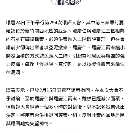
環署24日下午舉行第294次環評大會，其中第三案原訂要
確認位於新竹關西地區的亞泥、羅慶仁與羅慶江三個相鄰
的石灰石礦復採案，必須併案進入二階環評審理，但在會
議前夕卻傳出業者以亞泥撤案、羅慶仁、羅慶江兩案縮小
開發面積的方式避免落入二階，引起當地居民與環團的強
力反彈，痛斥「假退場、真切割」是以技術性撤案來鑽法
律漏洞。
環署表示，已於2月15日同意亞泥案撤回，在本次大會不
予討論。至於羅慶仁與羅慶江兩案，雖然已經減少面積，
但環評大會經過一個多小時的討論後，以不記名投票做出
決定，將兩案合併後退回專案小組，反對此案的當地居民
與環團難掩失望神情。