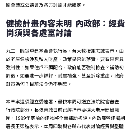
關會議或公聽會及各方討論才能確定。
健檢計畫內容未明  內政部：經費
尚須與各處室討論  
九二一賑災重建基金會執行長、台大教授謝志誠表示，由
於老屋健檢涉及私人財產，政策是否能落實，要看是否具
強制性。如果住戶不願配合，政府能否強制檢查？補助初
評後，如要進一步詳評、耐震補強、甚至拆除重建，政府
對策為何？目前法令仍不明確。
本草案還須經立委連署，最快本周可送立法院院會審查。
行政院部分，長張善政日前已經指示要擴大老屋健檢範
圍，1999年底前的建物將全面補助初評。內政部營建署副
署長王榮進表示，本周四將與各縣市代表討論經費與整體