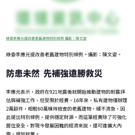
綠委李應元提改善老舊建物特別條例 攝影：陳文姿
綠委李應元提改善老舊建物特別條例。攝影：陳文姿。
防患未然  先補強遠勝救災  
李應元表示，政府在921地震後就開始推動建物的耐震評
估與補強工作，但受限於經費，16年來，私有建物僅辦理
2萬餘件，相較60萬棟待檢查的老舊建物，緩不濟急，因
此提出特別條例，提供穩定財源。而這筆經費除了可強化
居住安全，對現今發展困難的經濟來說，還可達擴大內
需，增加就業。