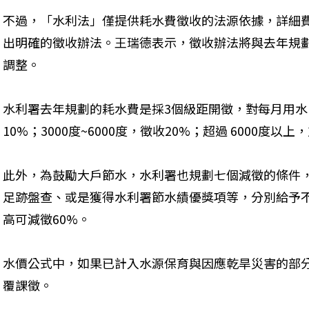
不過，「水利法」僅提供耗水費徵收的法源依據，詳細
出明確的徵收辦法。王瑞德表示，徵收辦法將與去年規
調整。
水利署去年規劃的耗水費是採3個級距開徵，對每月用水10
10%；3000度~6000度，徵收20%；超過 6000度以
此外，為鼓勵大戶節水，水利署也規劃七個減徵的條件，
足跡盤查、或是獲得水利署節水績優獎項等，分別給予
高可減徵60%。
水價公式中，如果已計入水源保育與因應乾旱災害的部
覆課徵。