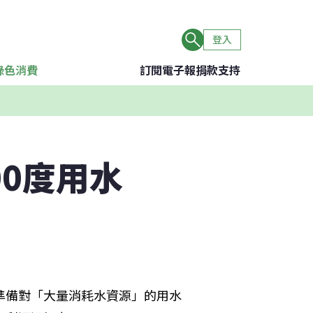
登入
綠色消費
訂閱電子報
捐款支持
00度用水
準備對「大量消耗水資源」的用水