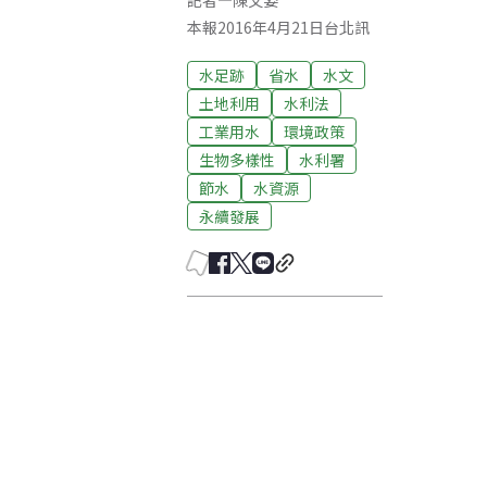
記者
—
陳文姿
本報2016年4月21日台北訊
水足跡
省水
水文
土地利用
水利法
工業用水
環境政策
生物多樣性
水利署
節水
水資源
永續發展