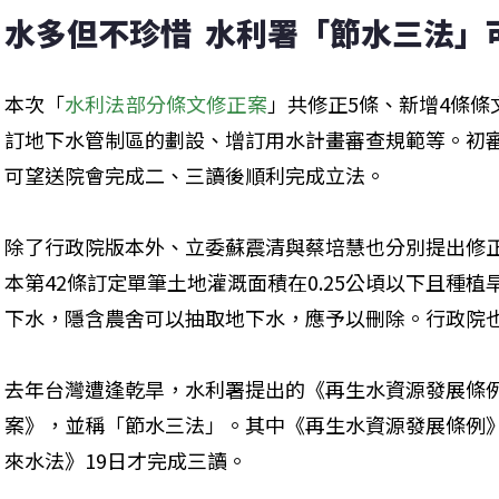
水多但不珍惜  水利署「節水三法」
本次「
水利法部分條文修正案
」共修正5條、新增4條
訂地下水管制區的劃設、增訂用水計畫審查規範等。初
可望送院會完成二、三讀後順利完成立法。
除了行政院版本外、立委蘇震清與蔡培慧也分別提出修
本第42條訂定單筆土地灌溉面積在0.25公頃以下且種
下水，隱含農舍可以抽取地下水，應予以刪除。行政院
去年台灣遭逢乾旱，水利署提出的《再生水資源發展條
案》，並稱「節水三法」。其中《再生水資源發展條例》
來水法》19日才完成三讀。