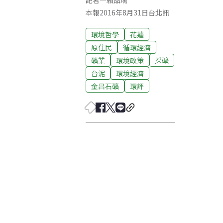
記者
—
賴品瑀
本報2016年8月31日台北訊
環境哲學
花蓮
原住民
循環經濟
礦業
環境政策
採礦
台泥
環境經濟
金昌石礦
環評