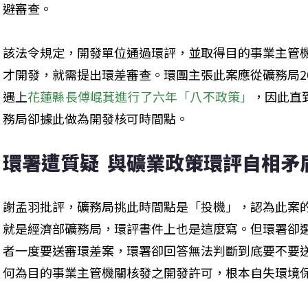
避審查。
該法令規定，開發單位通過環評，並取得目的事業主管
才開發，就需提出環差審查。環團主張此案應從礦務局2
遇上
花蓮縣長傅崐萁進行了六年「八不政策」
，因此直
務局卻據此做為開發核可時間點。
環署遭質疑  與礦業政策環評自相矛
謝孟羽批評，礦務局挑此時間點是「投機」，認為此案
就是經濟部礦務局，環評書件上也是這麼寫。但環署卻選
者一度要送審環差案，環署卻回答無法判斷到底要不要
何為目的事業主管機關核發之開發許可，根本自失環境