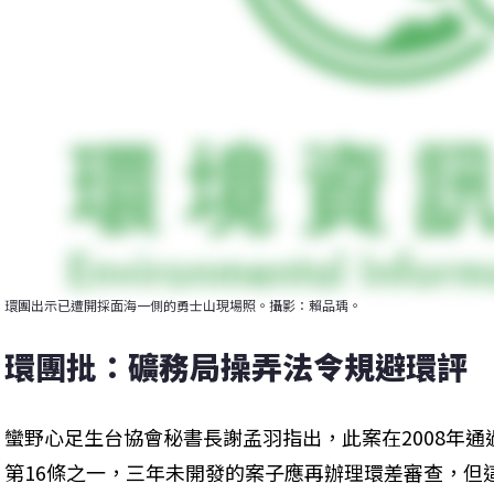
環團出示已遭開採面海一側的勇士山現場照。攝影：賴品瑀。
環團批：礦務局操弄法令規避環評 
蠻野心足生台協會秘書長謝孟羽指出，此案在2008年
第16條之一，三年未開發的案子應再辦理環差審查，但