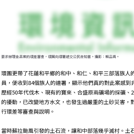
要求辦理金昌案的環差審查，環團向環署遞交公民告知書。攝影：賴品瑀。
環團更帶了花蓮和平鄉的和中、和仁、和平三部落族人
員，便收到84個族人的連署，顯示他們真的對此案感到
歷經50年代伐木、現有的寶來、合盛原兩礦場的採礦、2
的擾動，已改變地方水文，也發生過嚴重的土砂災害，
行環差等審查與說明。
當時蘇拉颱風引發的土石流，讓和中部落幾乎滅村。土