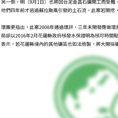
另一側，明（9月1日）也將因台泥金昌石礦開工而受難
他們四年前才逃過蘇拉颱風引發的土石流，此案若開挖
環團更指出，此案2008年通過環評，三年未開發應做
局卻以2016年2月花蓮縣政府核發水保證明為核可時間
表示，若花蓮縣境內的其他礦區也如法炮製，將大開採