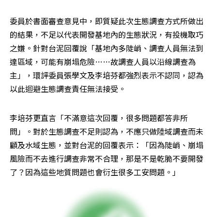
委員於書面審查意見中，即質疑此次生態調查方式所做出
的結果，不足以代表開發基地內的生態狀況，有投機取巧
之嫌。針對台泥回覆說「基地內多陡峭、調查人員無法到
達區域，可能有崩塌危險……故調查人員以沿線調查為
主」，環評委員張學文及李培芬都強烈表示不認同，認為
以此迴避生態調查責任無法接受。
李培芬更直言「不滿意這次回覆，很多問題都答非所
問」。對於生態調查不足則認為，不應只做陸域調查而未
顧及水域生態，並對台泥的回覆表示：「因為陡峭、崩塌
風險而不去進行調查非常不合理，那是不是乾脆不要開發
了？因為這些地質問題也會衍生很多工安問題。」