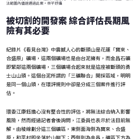
法範圍內儘速通過此案。林芊妤攝
被切割的開發案 綜合評估長期風
險有其必要
紀錄片《看見台灣》中震撼人心的斷頭山是花蓮「寶來、
合盛原」礦場，這兩個礦場也是由台泥擁有，而金昌石礦
即緊鄰這兩個礦場，三個礦場合起來就是這座被斷頭的勇
士山山頭。這個台泥所謂的「三礦聯合」開採區域，明明
是同一個山頭，在環評規則中卻是分成三個案件進行評
估。
環委江康鈺擔心沒有整合性的評估，將無法綜合納入影響
風險，然而經過記者會後詢問，江委員也表示於法目前無
解。由稜線劃分這三個礦區，東側面海側為寶來、合盛
原，和平村即坐落於山腳下；西側則為金昌，礦區下方為