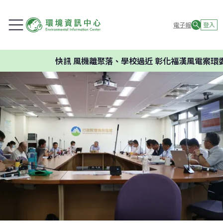
電子報
登入
快訊
風機離聚落、學校過近 彰化福漢風電案環委建議