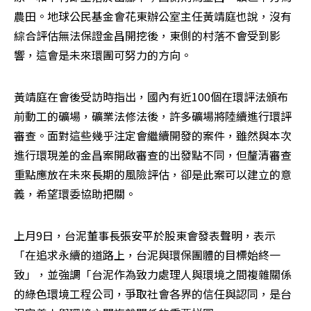
農田。地球公民基金會花東辦公室主任黃靖庭也說，沒有
綜合評估無法保證金昌開挖後，東側的村落不會受到影
響，這會是未來環團可努力的方向。
黃靖庭在會後受訪時指出，國內有近100個在環評法頒布
前動工的礦場，礦業法修法後，許多礦場將陸續進行環評
審查。面對這些幾乎注定會繼續開發的案件，雖然與本次
進行環現差的金昌案開啟審查的出發點不同，但釐清審查
重點應放在未來長期的風險評估，卻是此案可以建立的意
義，希望環委協助把關。
上月9日，台泥董事長張安平於股東會發表聲明，表示
「在追求永續的道路上，台泥與環保團體的目標始終一
致」，並強調「台泥作為致力處理人與環境之間複雜關係
的綠色環境工程公司，爭取社會各界的信任與認同，是台