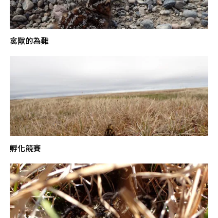
禽獸的為難
孵化競賽