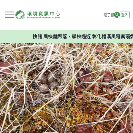
電子報
登入
快訊
風機離聚落、學校過近 彰化福漢風電案環委建議不