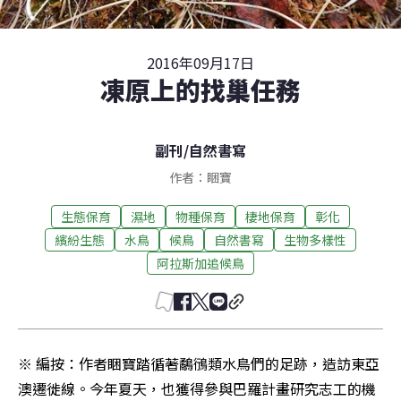
2016年09月17日
凍原上的找巢任務
副刊
/
自然書寫
作者：睏寶
生態保育
濕地
物種保育
棲地保育
彰化
繽紛生態
水鳥
候鳥
自然書寫
生物多樣性
阿拉斯加追候鳥
※ 編按：作者睏寶踏循著鷸鴴類水鳥們的足跡，造訪東亞
澳遷徙線。今年夏天，也獲得參與巴羅計畫研究志工的機