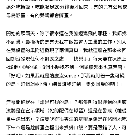
遠外吃頓飯，吃飽喝足20分鐘後才回來；有的只有公鳥或
母鳥孵蛋，有的雙親都會孵蛋。
開始的頭兩天，除了很幸運在我腳邊驚飛的那種，我都找
不到巢，最挫折的是有天我在做設置人工巢的工作，別人
在我設置的巢附近發現了兩個真巢，我就這麼在那來來回
回卻沒發現任何不對勁之處。「找巢手」每天要在凍原上
找8個小時的巢，8個小時找不到一個巢聽起來也真荒唐，
「好吧，如果我就是這麼沒sense，那我就盯著一隻可疑
的鳥，盯個2個小時，總會讓我盯到一隻要回巢的吧！」
無奈關鍵就在「誰是可疑的鳥」？那隻叫得很兇猛的黑腹
濱鷸是在宣示領域（牠的配偶在孵蛋）還是在警戒（牠從
巢中跑出來）？這隻吃得很專注的灰瓣足鷸是在悠閒地吃
下午茶還是趁孵蛋空檔出來扒幾口飯？要是跟錯了人，可