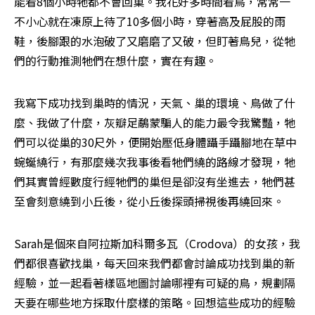
能看8個小時牠都不會回巢。我花好多時間看鳥，常常一
不小心就在凍原上待了10多個小時，穿著高及屁股的雨
鞋，後腳跟的水泡破了又磨磨了又破，但盯著鳥兒，從牠
們的行動推測牠們在想什麼，實在有趣。
我寫下成功找到巢時的情況，天氣、巢的環境、鳥做了什
麼、我做了什麼，灰瓣足鷸蒙騙人的能力最令我驚豔，牠
們可以從巢的30尺外，便開始壓低身體躡手躡腳地在草中
蜿蜒繞行，有那麼幾次我事後看牠們繞的路線才發現，牠
們其實曾經數度行經牠們的巢但是卻沒有坐進去，牠們甚
至會刻意繞到小丘後，從小丘後探頭掃視後再繞回來。
Sarah是個來自阿拉斯加科爾多瓦（Crodova）的女孩，我
們都很喜歡找巢，每天回來我們都會討論成功找到巢的新
經驗，並一起看著樣區地圖討論哪裡有可疑的鳥，規劃隔
天要在哪些地方採取什麼樣的策略。回想這些成功的經驗