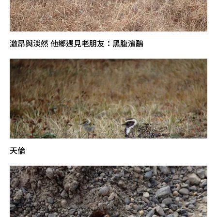
激昂與淡然 他鄉遇見老朋友：黑腹濱鷸
天倫