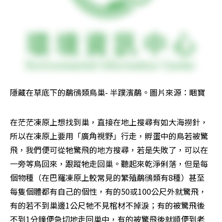
隱藏在草底下的鷸鴴類鳥巢- 半蹼濱鷸。圖片來源：睏寶
在茫茫凍原上想找到巢，直接在地上搜尋有如大海撈針，
所以在凍原上要用「廣角視野」行走，孵蛋中的鳥若被驚
飛，我們便可從牠驚飛的地方搜尋，若是失敗了，可以在
一旁等鳥回來，跟蹤牠走回巢。聽起來乾淨俐落，但是每
個物種（在巴羅凍原上較常見的繁殖鷸鴴類有8種）甚至
每隻個體都有自己的個性，有的50或100公尺外就驚飛，
有的若不到巢邊1公尺牠不見棺材不掉淚；有的被驚飛後
不到1分鐘便急切地走回巢中，有的被驚飛後就順便到老