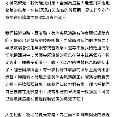
才愕然驚覺，我們能找到巢，全因為這些大老遠飛來極地
繁殖的鳥兒，在這短短21天左右的孵蛋期，是如何全心全
意地在呵護巢中這4顆珍貴的蛋。
我們接近巢時，西濱鷸、美洲尖尾濱鷸有時會壓低翅膀奔
跑，邊發出老鼠般的吱吱叫聲，希望轉移我們的注意力；
半蹼濱鷸會使用無限警戒音攻擊，還等不及我們走遠便急
切地鑽回巢中；美洲尖尾濱鷸的母鳥在草中往某個方向拔
足奔走，連蟲子都看不上眼，因為牠的短暫休息時間結束
了，趕著回巢孵蛋，有一次我聽到寧靜的凍原上竟傳出腳
步聲，轉頭看才發現是隻美洲尖尾濱鷸正在趕路從我身旁
走過。是這種種跡象，讓我們知道牠們有巢，卻也把牠們
自己暴露在危險當中，我常想著如果我是一隻狐狸，可能
已經逮到這隻在巢邊假裝受傷的鳥兒了吧！
人生短暫，極地的夏天亦是，為生而不斷挑戰與死的最近