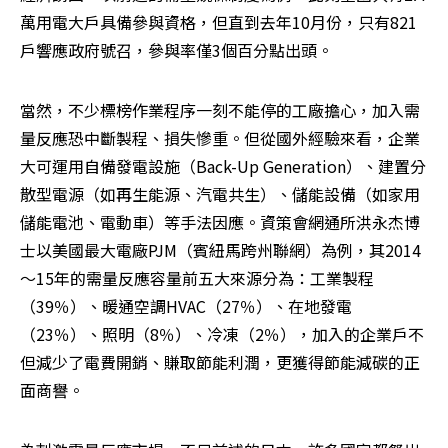
萬用電大戶具備參與資格，但直到去年10月份，只有821
戶響應政府號召，參與率僅3個百分點出頭。
當然，不少標榜作業程序一刻不能停的工廠擔心，加入需
量反應恐中斷製程、損失慘重。但從國外經驗來看，企業
大可運用自備發電設施（Back-Up Generation）、建置分
散型電源（如再生能源、汽電共生）、儲能設備（如家用
儲能電池、電動車）等手法因應。資策會網通所洪永杰博
士以美國最大電廠PJM（賓紐馬跨州聯網）為例，其2014
～15年的需量反應容量前五大來源分為：工業製程
（39％）、暖通空調HVAC（27％）、在地發電
（23％）、照明（8％）、冷凍（2％），加入的企業戶不
但減少了電費開銷、賺取節能利潤，更獲得節能減碳的正
面商譽。