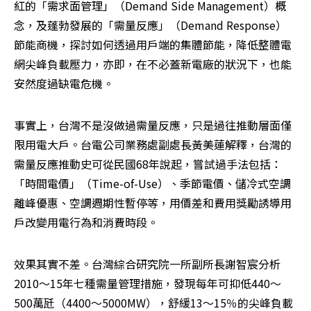
紅的「需求面管理」（Demand Side Management）概
念，及蓬勃發展的「需量反應」（Demand Response）
節能商機，探討如何透過用戶端的集體節能，降低整體電
網尖峰負載壓力，亦即，在不必蓋新電廠的狀況下，也能
安然度過缺電危機。
事實上，台灣不是沒做過需量反應，只是過往推動層面僅
限用電大戶。台電公司業務處副處長黃美蓮解釋，台灣的
需量反應推動史可從民國68年說起，嘗試過手法包括：
「時間電價」（Time-of-Use）、季節電價、儲冷式空調
離峰優惠、空調週期性暫停等，用價差和費用獎勵誘導用
戶改變用電行為和消費時段。
效果其實不差。台灣綜合研究院一所副所長謝智宸分析
2010～15年七種需量管理措施，發現每年可抑低440～
500萬瓩（4400～5000MW），舒緩13～15％的尖峰負載