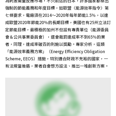
為刺激需量反應市場，不只前述的日本，許多國家都祭出
強制的節能義務和年度目標，如歐盟〈能源效率指令〉第
七條要求，電廠須在2014～2020年每年節能1.5％，以達
成歐盟2020年節能20％的長期目標，美國也有25州立法訂
定節能目標，最積極的加州不但設有專責單位（能源委員
會＆公共事業委員會），還會裁罰達成率不到65％的業
者，同理，達成率破百的則施以獎勵。專家分析，這類
「能源效率義務方案」（Energy Efficiency Obligation 
Scheme, EEOS）措施，特別適合財政不充裕的國家，一
有法規當後盾，業者自會想方設法、推出一堆創新方案。