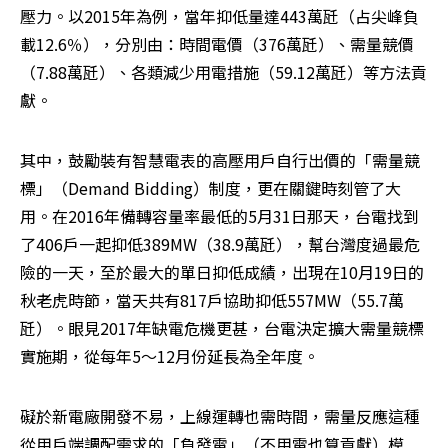
壓力。以2015年為例，當年抑低量達443萬瓩（占尖峰負
載12.6％），分別由：時間電價（376萬瓩）、需量競價
（7.88萬瓩）、各類減少用電措施（59.12萬瓩）等方法貢
獻。
其中，鼓勵裝有智慧電表的高壓用戶自行出價的「需量競
標」（Demand Bidding）制度，更在關鍵時刻管了大
用。在2016年備轉容量率最低的5月31日那天，台電找到
了406戶一起抑低389MW（38.9萬瓩），幫台灣度過最危
險的一天，至於最大的單日抑低成績，出現在10月19日的
秋老虎時節，當天共有817戶協助抑低557MW（55.7萬
瓩）。眼見2017年缺電危機更甚，台電決定擴大需量競標
實施期，從每年5～12月份延長為全年度。
礙於新電廠開發不易，上線運轉也需時間，需量反應這種
從用戶端調配需求的「負發電」（不用電也算貢獻）模