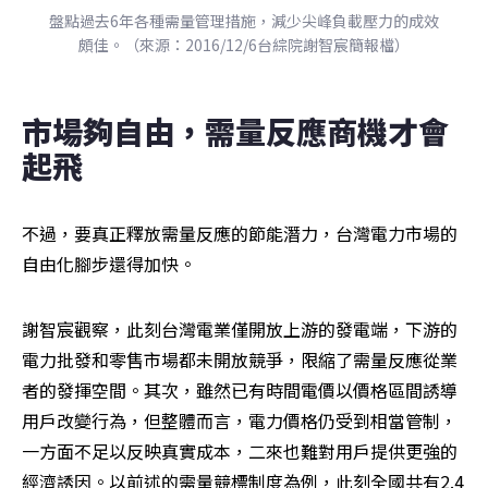
盤點過去6年各種需量管理措施，減少尖峰負載壓力的成效
頗佳。（來源：2016/12/6台綜院謝智宸簡報檔）
市場夠自由，需量反應商機才會
起飛
不過，要真正釋放需量反應的節能潛力，台灣電力市場的
自由化腳步還得加快。
謝智宸觀察，此刻台灣電業僅開放上游的發電端，下游的
電力批發和零售市場都未開放競爭，限縮了需量反應從業
者的發揮空間。其次，雖然已有時間電價以價格區間誘導
用戶改變行為，但整體而言，電力價格仍受到相當管制，
一方面不足以反映真實成本，二來也難對用戶提供更強的
經濟誘因。以前述的需量競標制度為例，此刻全國共有2.4