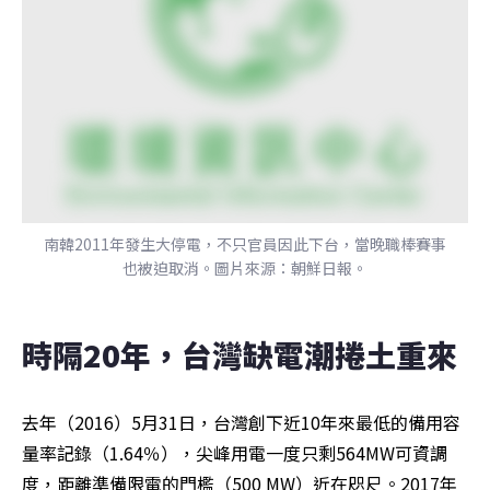
南韓2011年發生大停電，不只官員因此下台，當晚職棒賽事
也被迫取消。圖片來源：朝鮮日報。
時隔20年，台灣缺電潮捲土重來
去年（2016）5月31日，台灣創下近10年來最低的備用容
量率記錄（1.64％），尖峰用電一度只剩564MW可資調
度，距離準備限電的門檻（500 MW）近在咫尺。2017年