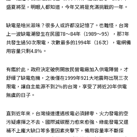
盛夏將至，明眼人都知道，今年又將是充滿挑戰的一年。
缺電是啥米滋味？很多人或許都沒記憶了。也難怪，台灣
上一波缺電潮發生在民國78～84年（1989～95），那7年
共發生過50次限電，次數最多的1994年（16次），電網備
用容量只剩4.8％。
有鑑於此，政府決定破例開放民營電廠加入供電陣營，才
舒緩了缺電危機，之後僅在1999年921大地震時出現三次
限電，讓自主能源不到2％的台灣，享受了將近20年供電
無虞的日子。
直到近年來，台灣接連遭遇核電必須歸零、火力發電的空
污疑慮揮之不去、國際減碳壓力愈來愈強、綠能發電又還
補不上龐大缺口等多重因素夾擊下，備用容量率不斷探