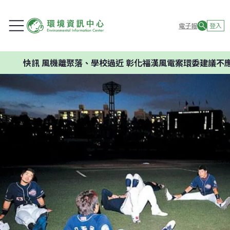
電子報
登入
訊
風機離聚落、學校過近 彰化福漢風電案環委建議不應開發