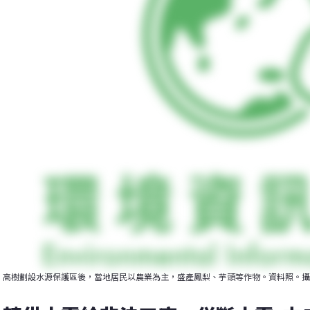
高樹劃設水源保護區後，當地居民以農業為主，盛產鳳梨、芋頭等作物。資料照。攝