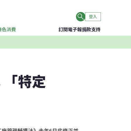
登入
綠色消費
訂閱電子報
捐款支持
化 「特定
工廠管理輔導法》去年6月底修正並