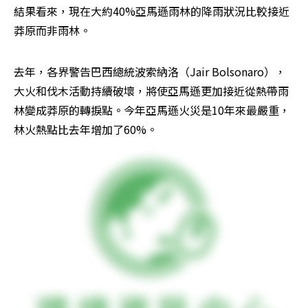
結果看來，現在大約40%亞馬遜雨林的降雨狀況比較接近
莽原而非雨林。
去年，各界警告巴西總統波索納洛（Jair Bolsonaro），
大火和伐木活動持續破壞，將使亞馬遜更加接近從熱帶雨
林變成莽原的轉捩點。今年亞馬遜火災是10年來最嚴重，
林火熱點比去年增加了60%。