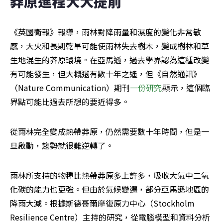
莽原進程大大提前
《英國衛報》報導，雨林對降雨量和濕度的變化非常敏
感，大火和長期乾旱可能使雨林失去樹木，變成樹林和草
生地混生的莽原環境。在亞馬遜，過去學界認為這種改變
有可能發生，但大概還有數十年之遙，但《自然通訊》
（Nature Communication）期刊
一份研究
顯示，這個臨
界點可能比過去所想的要近得多。
從雨林完全變成熱帶莽原，仍然需要數十年時間，但是一
旦啟動，趨勢就很難逆轉了。
雨林所支持的物種比熱帶莽原多上許多，吸收大氣中二氧
化碳的能力也更強。但由於氣候變遷，部分亞馬遜地區的
降雨大減。根據斯德哥爾摩復原力中心（Stockholm 
Resilience Centre）主持的研究，從電腦模型和資料分析