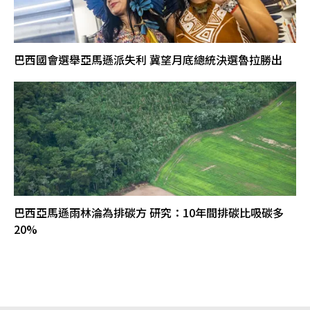
巴西國會選舉亞馬遜派失利 冀望月底總統決選魯拉勝出
巴西亞馬遜雨林淪為排碳方 研究：10年間排碳比吸碳多
20%