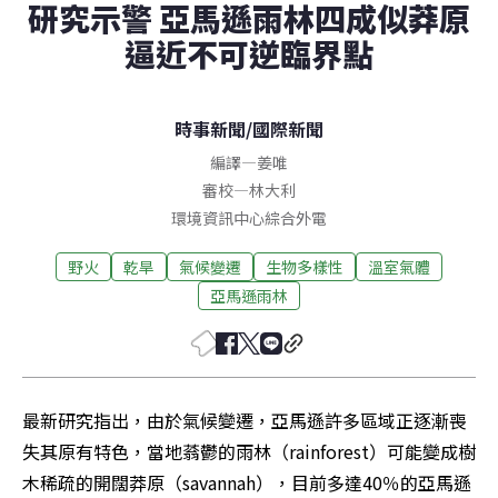
研究示警 亞馬遜雨林四成似莽原
逼近不可逆臨界點
時事新聞
/
國際新聞
編譯
—
姜唯
審校
—
林大利
環境資訊中心綜合外電
野火
乾旱
氣候變遷
生物多樣性
溫室氣體
亞馬遜雨林
最新研究指出，由於氣候變遷，亞馬遜許多區域正逐漸喪
失其原有特色，當地蓊鬱的雨林（rainforest）可能變成樹
木稀疏的開闊莽原（savannah），目前多達40％的亞馬遜