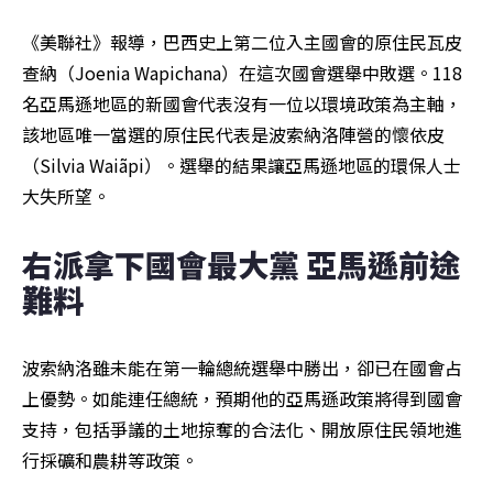
《美聯社》報導，巴西史上第二位入主國會的原住民瓦皮
查納（Joenia Wapichana）在這次國會選舉中敗選。118
名亞馬遜地區的新國會代表沒有一位以環境政策為主軸，
該地區唯一當選的原住民代表是波索納洛陣營的懷依皮
（Silvia Waiãpi）。選舉的結果讓亞馬遜地區的環保人士
大失所望。
右派拿下國會最大黨 亞馬遜前途
難料
波索納洛雖未能在第一輪總統選舉中勝出，卻已在國會占
上優勢。如能連任總統，預期他的亞馬遜政策將得到國會
支持，包括爭議的土地掠奪的合法化、開放原住民領地進
行採礦和農耕等政策。