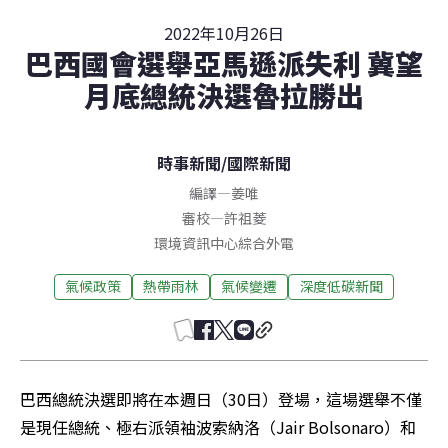
2022年10月26日
巴西國會選舉亞馬遜派失利 冀望
月底總統決選魯拉勝出
時事新聞
/
國際新聞
編譯
—
姜唯
審校
—
許祖菱
環境資訊中心綜合外電
氣候政策
熱帶雨林
氣候變遷
深度低碳新聞
巴西總統決選即將在本週日（30日）登場，這場選舉不僅
是現任總統、極右派領袖波索納洛（Jair Bolsonaro）和