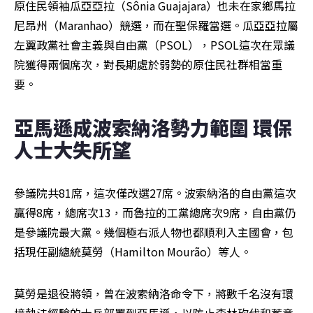
原住民領袖瓜亞亞拉（Sônia Guajajara）也未在家鄉馬拉
尼昂州（Maranhao）競選，而在聖保羅當選。瓜亞亞拉屬
左翼政黨社會主義與自由黨（PSOL），PSOL這次在眾議
院獲得兩個席次，對長期處於弱勢的原住民社群相當重
要。
亞馬遜成波索納洛勢力範圍 環保
人士大失所望
參議院共81席，這次僅改選27席。波索納洛的自由黨這次
贏得8席，總席次13，而魯拉的工黨總席次9席，自由黨仍
是參議院最大黨。幾個極右派人物也都順利入主國會，包
括現任副總統莫勞（Hamilton Mourão）等人。
莫勞是退役將領，曾在波索納洛命令下，將數千名沒有環
境執法經驗的士兵部署到亞馬遜，以防止森林砍伐和蓄意