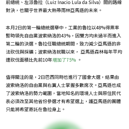
前總統、左派魯拉（Luiz Inacio Lula da Silva）間的路線
對決，也關乎世界最大熱帶雨林亞馬遜的未來。
本月2日的第一輪總統選舉中，工黨的魯拉以48%得票率
暫時領先自由黨波索納洛的43%，因雙方均未過半而進入
第二輪的決選。魯拉任職總統期間，致力減少亞馬遜的非
法砍伐與採礦；波索納洛就職以來， 亞馬遜森林每年平均
遭砍伐面積比先前10年
增加了75%
 。
值得關注的是，2日巴西同時也進行了國會大選，結果由
波索納洛的自由黨與右翼人士掌握多數席次。亞馬遜也成
了波索納洛的勢力範圍，當地知名的環境人士與原住民代
表必須改至其他省份參選才有希望選上，護亞馬遜的團體
只能將希望寄託在魯拉身上。