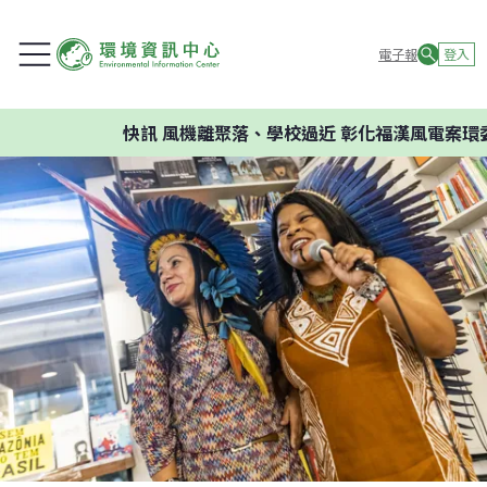
電子報
登入
快訊
風機離聚落、學校過近 彰化福漢風電案環委建