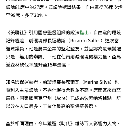
議院81席中的27席。眾議院選舉結果，自由黨從76席次增
至99席，多了30%。
《美聯社》引用國會監督組織的說法
指出
，自由黨的環境
記錄極差。前環境部長薩勒斯（Ricardo Salles）這次當
選眾議員，他是農業企業的堅定盟友，並且認為氣候變遷
只是「無用的辯論」。他在任內削減環境機構力量，亞馬
遜森林砍伐率飆升至15年最高。
知名環保運動者、前環境部長席爾瓦（Marina Silva）也
順利入主眾議院，不過他獲得票數並不高。席爾瓦來自亞
馬遜，因家鄉阿克里州（Acre）已成為波索納洛據點，所
以改在人口最多、工業化最高的聖保羅參選。
基於相同理由，今年獲選《時代》雜誌百大影響力人物、