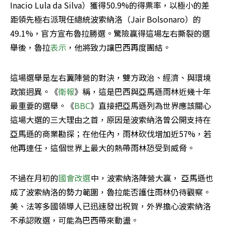
Inacio Lula da Silva）獲得50.9%的得票率，以極小的差
距領先極右派現任總統波索納洛（Jair Bolsonaro）的
49.1%，官方宣布魯拉勝選。驚險贏得這場左右撕裂的選
舉後，魯拉
表示
，他將致力讓巴西再度團結。
這場選舉是左右翼陣營的對決，雙方政治、經濟、與環境
政策迥異。《
衛報
》稱，這是巴西與亞馬遜雨林近幾十年
最重要的選舉。《
BBC
》直接把亞馬遜列為世界應該關心
這場大選的三大理由之首，原因是波索納洛曾公開支持在
亞馬遜的商業勘探；在他任內，雨林砍伐增加近57%，若
他再連任，這個世界上最大的熱帶雨林恐受到威脅。
不過在月初的
國會改選
中，波索納洛陣營大贏， 亞馬遜也
成了波索納洛的勢力範圍，魯拉能否護住雨林仍待觀察。
美、法等多國領導人已迅速發出祝賀，外界擔心波索納洛
不承認敗選，可能為巴西帶來動盪。