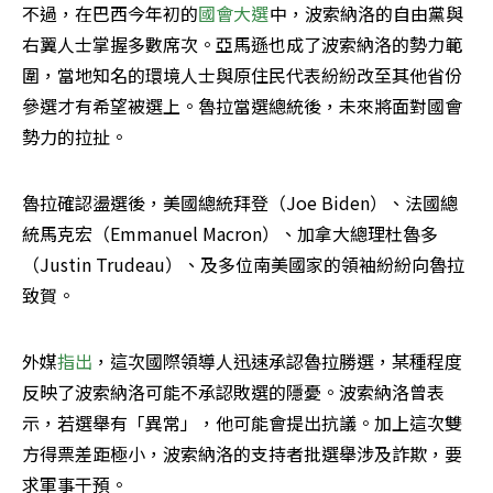
不過，在巴西今年初的
國會大選
中，波索納洛的自由黨與
右翼人士掌握多數席次。亞馬遜也成了波索納洛的勢力範
圍，當地知名的環境人士與原住民代表紛紛改至其他省份
參選才有希望被選上。魯拉當選總統後，未來將面對國會
勢力的拉扯。
魯拉確認盪選後，美國總統拜登（Joe Biden）、法國總
統馬克宏（Emmanuel Macron）、加拿大總理杜魯多
（Justin Trudeau）、及多位南美國家的領袖紛紛向魯拉
致賀。
外媒
指出
，這次國際領導人迅速承認魯拉勝選，某種程度
反映了波索納洛可能不承認敗選的隱憂。波索納洛曾表
示，若選舉有「異常」，他可能會提出抗議。加上這次雙
方得票差距極小，波索納洛的支持者批選舉涉及詐欺，要
求軍事干預。