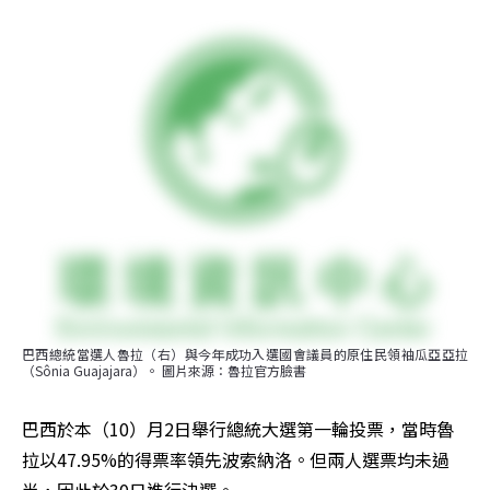
巴西總統當選人魯拉（右）與今年成功入選國會議員的原住民領袖瓜亞亞拉
（Sônia Guajajara）。 圖片來源：魯拉官方臉書
巴西於本（10）月2日舉行總統大選第一輪投票，當時魯
拉以47.95%的得票率領先波索納洛。但兩人選票均未過
半，因此於30日進行決選。