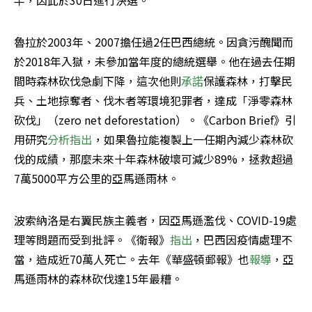
魯拉於2003年、2007擔任過2任巴西總統。因貪污醜聞而
於2018年入獄，未參加當年度的總統選舉。他在過去任期
間時森林砍伐急劇下降，這次他則
承諾
保護森林，打擊民
兵、土地掠奪者、伐木者等環境犯罪者，達成「淨零森林
砍伐」（zero net deforestation）。《Carbon Brief》引
用研究
分析指出
，如果魯拉能複製上一任期內減少森林砍
伐的成績，那麼未來十年森林破壞可減少89%，拯救超過
7萬5000平方公里的亞馬遜雨林。
波索納洛是右翼民族主義者，因亞馬遜濫伐、COVID-19處
理等問題而受到批評。《衛報》
指出
，巴西因疫情處理不
當，造成近70萬人死亡。去年《華盛頓郵報》也
報導
，亞
馬遜雨林的森林砍伐達15年最糟。