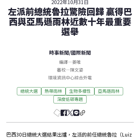
2022年10月31日
左派前總統魯拉驚險回歸 贏得巴
西與亞馬遜雨林近數十年最重要
選舉
時事新聞
/
國際新聞
編譯
—
姜唯
審校
—
陳文姿
環境資訊中心綜合外電
總統大選
熱帶雨林
生物多樣性
亞馬遜雨林
深度低碳專題
巴西30日總統大選結果出爐，左派的前任總統魯拉（Luiz 