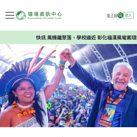
電子報
登入
快訊
風機離聚落、學校過近 彰化福漢風電案環委