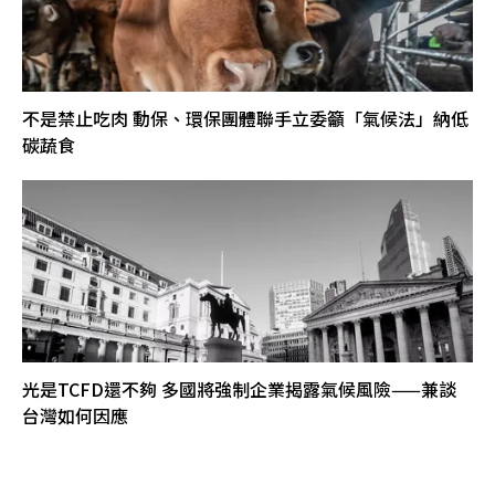
不是禁止吃肉 動保、環保團體聯手立委籲「氣候法」納低
碳蔬食
光是TCFD還不夠 多國將強制企業揭露氣候風險——兼談
台灣如何因應