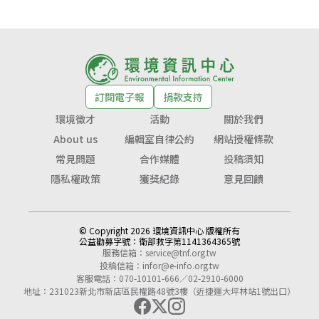
訂閱電子報
捐款支持
環境徵才
活動
關於我們
About us
編輯室自律公約
網站授權條款
常見問題
合作媒體
投稿須知
隱私權政策
獲獎紀錄
意見回饋
© Copyright 2026 環境資訊中心 版權所有
公益勸募字號：
衛部救字第1141364365號
服務信箱：
service@tnf.org.tw
投稿信箱：
infor@e-info.org.tw
客服電話：070-10101-666／02-2910-6000
地址：231023新北市新店區民權路48號3樓（近捷運大坪林站1號出口）