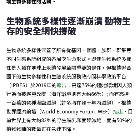
壞生物多樣性的活動。
生物系統多樣性逐漸崩潰 動物生
存的安全網快撐破
生物系統多樣性涵蓋了所有從基因、個體、族群、群集等
不同生態系所組成的各層次生命形式。即使生物系統多樣
性是人類在地球上永續發展至關重要的條件，但根據聯合
國下的生物多樣性和生態系統服務政府間科學政策平台
（IPBES）於2019年的
報告
：高達75%的陸地環境因人類
行為而被嚴重改變（海洋環境則有大約66%）; 而有高達
一百萬的物種瀕臨滅絕（許多將在幾十年內滅絕）。根據
世界經濟論壇（World Economy Forum, WEF）
指出
，目
前世界上有大約83%的野生哺乳類面臨滅絕，而有50%的
植物物種的數量正在急速下降。