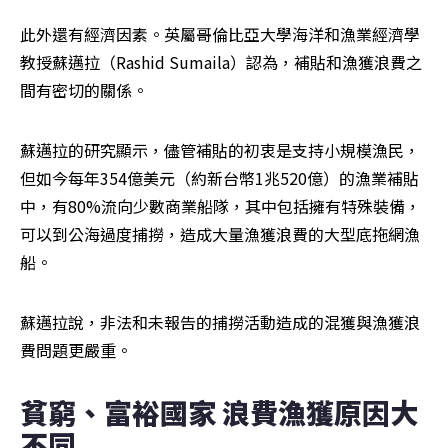
此外還有經濟因素。英屬哥倫比亞大學海洋和漁業經濟學
教授蘇邁拉（Rashid Sumaila）認為，補貼和漁獲浪費之
間有密切的關係。
蘇邁拉的研究顯示，儘管補貼的初衷是支持小規模漁民，
但如今每年354億美元（約新台幣1兆520億）的漁業補貼
中，有80%流向少數商業船隊，其中包括擁有特殊裝備，
可以到公海過度捕撈，造成大量漁獲浪費的大型底拖網漁
船。
蘇邁拉說，非法和未報告的捕撈活動造成的混獲與漁獲浪
費問題更嚴重。
貧窮、富裕國家 浪費漁獲原因大
不同