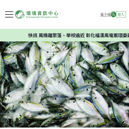
電子報
登入
快訊
風機離聚落、學校過近 彰化福漢風電案環委建議不應