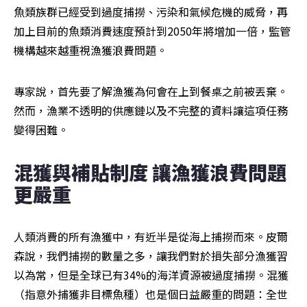
魚類族群已經受到過度捕撈、污染和氣候危機的威脅，再
加上目前的魚類消費速度預計到2050年將增加一倍，監管
機構越來越重視漁獲浪費問題。 
專家說，首先要了解漁獲為何會在上到餐桌之前被丟棄。
然而，漁業不透明的供應鏈以及不完整的資料讓這項任務
變得困難。
混獲與補貼制度 讓漁獲浪費問題
更嚴重
人類消費的所有漁獲中，有近半是從海上捕撈而來。皮爾
森說，我們捕撈的數量之多，讓我們對於損失部分漁獲習
以為常，但是全球已有34%的海洋資源被過度捕撈。混獲
（指意外捕獲非目標魚種）也是個日益嚴重的問題：全世