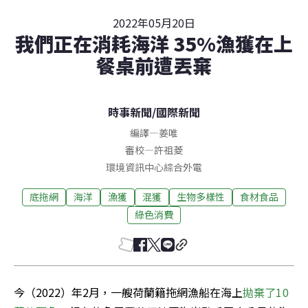
2022年05月20日
我們正在消耗海洋 35%漁獲在上
餐桌前遭丟棄
時事新聞
/
國際新聞
編譯
—
姜唯
審校
—
許祖菱
環境資訊中心綜合外電
底拖網
海洋
漁獲
混獲
生物多樣性
食材食品
綠色消費
今（2022）年2月，一艘荷蘭籍拖網漁船在海上
拋棄了10