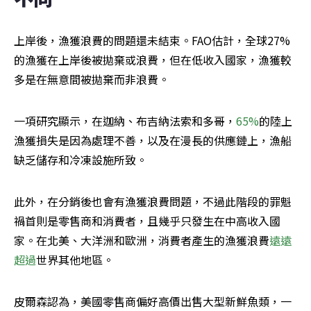
上岸後，漁獲浪費的問題還未結束。FAO估計，全球27%
的漁獲在上岸後被拋棄或浪費，但在低收入國家，漁獲較
多是在無意間被拋棄而非浪費。
一項研究顯示，在迦納、布吉納法索和多哥，
65%
的陸上
漁獲損失是因為處理不善，以及在漫長的供應鏈上，漁船
缺乏儲存和冷凍設施所致。
此外，在分銷後也會有漁獲浪費問題，不過此階段的罪魁
禍首則是零售商和消費者，且幾乎只發生在中高收入國
家。在北美、大洋洲和歐洲，消費者產生的漁獲浪費
遠遠
超過
世界其他地區。
皮爾森認為，美國零售商偏好高價出售大型新鮮魚類，一