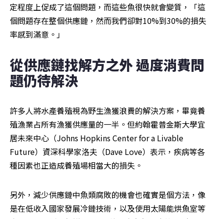
定程度上促成了這個問題，而這些魚很快就會變質，「這
個問題存在整個供應鏈，然而我們卻對10%到30%的損失
率感到滿意。」
從供應鏈找解方之外 過度消費問
題仍待解決
許多人將水產養殖視為野生漁獲浪費的解決方案，畢竟養
殖漁業占所有漁獲供應量的一半。但約翰霍普金斯大學宜
居未來中心（Johns Hopkins Center for a Livable 
Future）資深科學家洛夫（Dave Love）表示，疾病等各
種因素也正造成養殖場相當大的損失。
另外，減少供應鏈中魚類腐敗的機會也確實是個方法，像
是在低收入國家發展冷鏈技術，以及使用太陽能烘魚室等