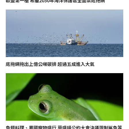
歐盟第一槍 希臘2030年海洋保護區全面禁底拖網
底拖網拖出上億公噸碳排 超過五成進入大氣
魚翅料理、異國寵物盛行 華盛頓公約大會決議限制鯊魚等