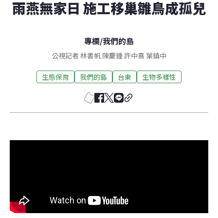
雨燕無家日 施工移巢雛鳥成孤兒
專欄
/
我們的島
公視記者 林書帆 陳慶鍾 許中熹 葉鎮中
生態保育
我們的島
台東
生物多樣性