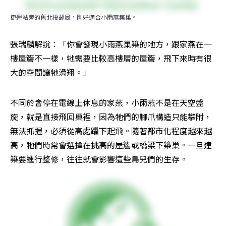
捷運站旁的舊北投郵局，剛好適合小雨燕築巢。
張瑞麟解說：「你會發現小雨燕巢築的地方，跟家燕在一
樓屋簷不一樣，牠需要比較高樓層的屋簷，飛下來時有很
大的空間讓牠滑翔。」
不同於會停在電線上休息的家燕，小雨燕不是在天空盤
旋，就是直接飛回巢裡，因為牠們的腳爪構造只能攀附，
無法抓握，必須從高處躍下起飛。隨著都市化程度越來越
高，牠們時常會選擇在挑高的屋簷或橋梁下築巢。一旦建
築要進行整修，往往就會影響這些鳥兒們的生存。