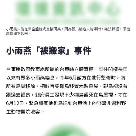
小雨燕只能在天空盤旋或直接回巢，因為腳爪構造只能攀附，無法抓握，須從
高處躍下起飛。
小雨燕「被搬家」事件
台東縣政府教育處所屬的台東縣立體育館，梁柱凹槽長年
以來有眾多小雨燕棲息，今年6月館方在進行整修時，將
所有鳥巢移除，把數百隻雛鳥移置木製鳥屋，親鳥卻沒有
跟過去餵食，縣府員工發現不少雛鳥餓死在鳥屋裡，才在
6月12日，緊急將其他雛鳥送到台東池上的野灣非營利野
生動物醫院收容。