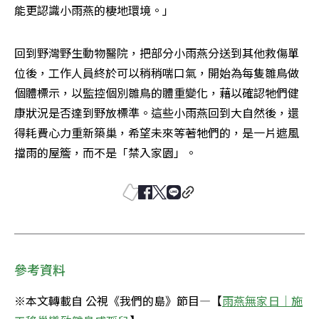
能更認識小雨燕的棲地環境。」
回到野灣野生動物醫院，把部分小雨燕分送到其他救傷單
位後，工作人員終於可以稍稍喘口氣，開始為每隻雛鳥做
個體標示，以監控個別雛鳥的體重變化，藉以確認牠們健
康狀況是否達到野放標準。這些小雨燕回到大自然後，還
得耗費心力重新築巢，希望未來等著牠們的，是一片遮風
擋雨的屋簷，而不是「禁入家園」。
參考資料
※本文轉載自 公視《我們的島》節目—【
雨燕無家日｜施