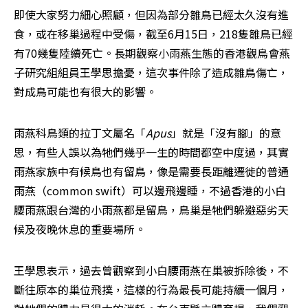
即使大家努力細心照顧，但因為部分雛鳥已經太久沒有進
食，或在移巢過程中受傷，截至6月15日，218隻雛鳥已經
有70幾隻陸續死亡。長期觀察小雨燕生態的香港觀鳥會燕
子研究組組員王學思擔憂，這次事件除了造成雛鳥傷亡，
對成鳥可能也有很大的影響。
雨燕科鳥類的拉丁文屬名「
Apus
」就是「沒有腳」的意
思，有些人誤以為牠們幾乎一生的時間都空中度過，其實
雨燕家族中有候鳥也有留鳥，像是需要長距離遷徙的普通
雨燕（common swift）可以邊飛邊睡，不過香港的小白
腰雨燕跟台灣的小雨燕都是留鳥，鳥巢是牠們躲避惡劣天
候及夜晚休息的重要場所。
王學思表示，過去曾觀察到小白腰雨燕在巢被拆除後，不
斷往原本的巢位飛撲，這樣的行為最長可能持續一個月，