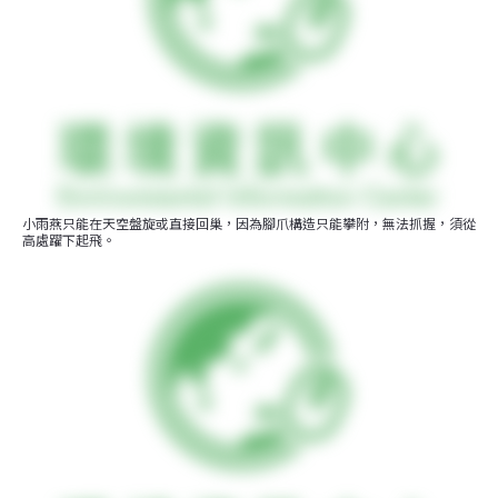
小雨燕只能在天空盤旋或直接回巢，因為腳爪構造只能攀附，無法抓握，須從
高處躍下起飛。