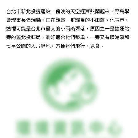
台北市新北投捷運站，傍晚的天空逐漸熱鬧起來，野鳥學
會理事長張瑞麟，正在觀察一群歸巢的小雨燕。他表示，
這裡可能是台北市最大的小雨燕聚落，原因之一是捷運站
旁的舊北投郵局，剛好適合牠們築巢，一旁又有磺港溪和
七星公園的大片綠地，方便牠們飛行、覓食。