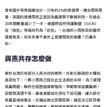
曾有國外保育組織估計，只有約1%的新建築，適合雨燕築
巢，英國的普通雨燕正是因為舊建築不斷被拆除，在過去
20年間數量減少了一半，被國際自然保護聯盟（IUCN）
從「無危」等級改列為「近危」。台灣的小雨燕目前雖然
還算常見，但未來會不會步上普通雨燕的後塵？仍屬未
知。
與燕共存怎麼做
幸好台灣仍有部分人燕共存的案例。在彰化縣政府大樓挑
高梁柱下，一群小雨燕已經在此生活將近40年，為了處理
鳥糞問題，縣府也經歷過摸索階段。早期曾架設攔糞網，
卻發現清理不易，最後演變成在梁柱下設花圃，讓大部分
鳥糞直接掉進去，也藉此做出空間區隔，減低洽公民眾被
天降「黃金」襲擊的機率。雖然還是需要每天清掃，卻讓