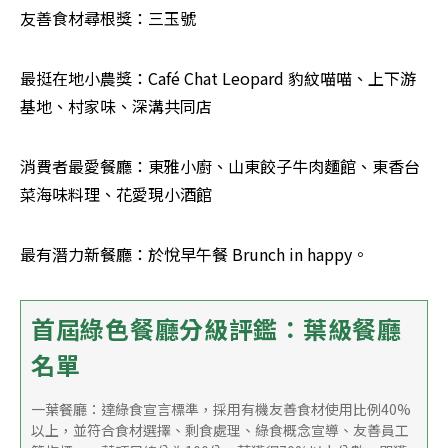
友善食材尋根獎：三玉號
最挺在地小農獎：Café Chat Leopard 豹紋喵喵、上下游
基地、村家味、深溝共同店
消費者最愛餐廳：東雅小廚、山東餃子牛肉麵館、東香台
菜海味料理、花愛現小酒館
最有潛力新餐廳：於悅早午餐 Brunch in happy。
首屆綠色餐廳分級評鑑：葉級餐廳
名單
一葉餐廳：達綠食宣言標準，採用有機友善食材使用比例40%
以上，並符合食材選擇、剩食處理、綠食概念宣導、友善員工