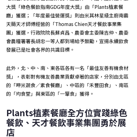
大獎「綠色餐飲指南GDG年度大獎」由「Plants植素餐
廳」獲選；「年度最佳營運獎」則由米其林星級主廚南霸
天簡天才師傅經營的「Thomas Chien天才餐飲事業集
團」獲選，行政院院長蘇貞昌、農委會主委陳吉仲、農委
會農糧署署長胡忠一等人都到場給予鼓勵，宣揚永續飲食
發展已是社會各界的共識目標。
此外，北、中、南、東各區各有一名「最佳友善有機食材
獎」，表彰對有機友善農業貢獻卓著的店家，分別由北區
的「呷米蔬食／素食餐廳」、中區的「禾豐田食」、南區
的「均食堂」與東區的「一簞食」獲得。
Plants植素餐廳全方位實踐綠色
餐飲、天才餐飲事業集團勇於展
店