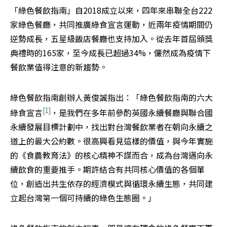
「綠色餐飲指南」自2018成立以來，四年來串聯全台222
家綠色餐廳，共同推廣綠食宣言運動，近兩年疫情期間仍
逆勢成長，五星級飯店餐廳也支持加入。從去年首屆頒獎
典禮時的165家，至今成長已超過34%，儼然成為疫情下
餐飲業值得注意的新趨勢。
綠色餐飲指南創辦人黃俊誠指出：「綠色餐飲指南的六大
[1]
綠食宣言
，是我們在多年前參酌英國永續餐廳與聯合國
永續發展目標計劃中，找出對台灣餐飲業者在朝向永續之
道上的最大公約數。很高興看見這樣的價值，與今年實施
的《食農教育法》的核心精神不謀而合，成為台灣邁向永
續飲食的重要推手。期許結合有共同核心價值的各個單
位，創造出共生依存的經濟模式與循環永續生態，共同建
立起台灣第一個可持續的綠色生態圈。」