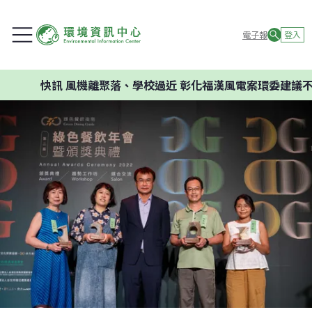
電子報
登入
訊
風機離聚落、學校過近 彰化福漢風電案環委建議不應開發