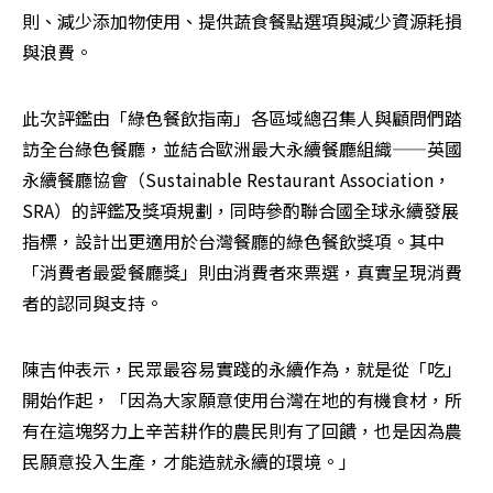
則、減少添加物使用、提供蔬食餐點選項與減少資源耗損
與浪費。
此次評鑑由「綠色餐飲指南」各區域總召集人與顧問們踏
訪全台綠色餐廳，並結合歐洲最大永續餐廳組織——英國
永續餐廳協會（Sustainable Restaurant Association，
SRA）的評鑑及獎項規劃，同時參酌聯合國全球永續發展
指標，設計出更適用於台灣餐廳的綠色餐飲獎項。其中
「消費者最愛餐廳獎」則由消費者來票選，真實呈現消費
者的認同與支持。
陳吉仲表示，民眾最容易實踐的永續作為，就是從「吃」
開始作起，「因為大家願意使用台灣在地的有機食材，所
有在這塊努力上辛苦耕作的農民則有了回饋，也是因為農
民願意投入生產，才能造就永續的環境。」