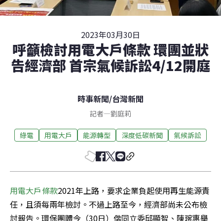
2023年03月30日
呼籲檢討用電大戶條款 環團並狀
告經濟部 首宗氣候訴訟4/12開庭
時事新聞
/
台灣新聞
記者
—
劉庭莉
綠電
用電大戶
能源轉型
深度低碳新聞
氣候訴訟
用電大戶條款
2021年上路，要求企業負起使用再生能源責
任，且須每兩年檢討。不過上路至今，經濟部尚未公布檢
討報告。環保團體今（30日）偕同立委邱顯智、陳琬惠舉