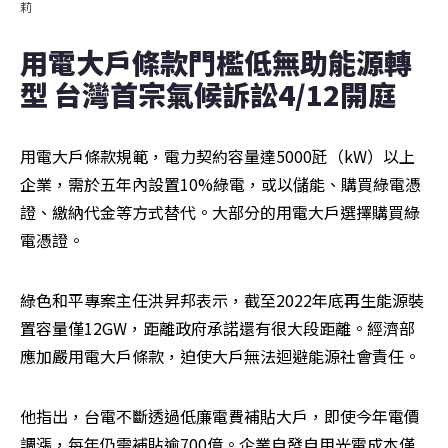
莉
用電大戶條款門檻低無助能源轉
型 台灣首宗氣候訴訟4/12開庭 
用電大戶條款規範，電力契約容量達5000瓩（kW）以上
企業，需於五年內設置10%綠電，或以儲能、購買綠電憑
證、繳納代金等方式替代。大部分的用電大戶選擇購買綠
電憑證。
綠色和平專案主任洪昇邦表示，截至2022年底再生能源裝
置容量僅12GW，距離政府承諾還有很大段距離。經濟部
應加嚴用電大戶條款，迫使大戶無法迴避能源社會責任。
他指出，台電不斷透過低廉電費補貼大戶，即使今年電價
調漲，每年仍需補貼逾700億。企業自發自用光電成本僅