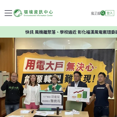
電子報
登入
快訊
風機離聚落、學校過近 彰化福漢風電案環委建議不應