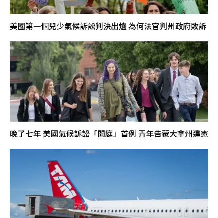
美國第一個兒少氣候訴訟判決出爐 為何法官判州政府敗訴
晚了七年 美國氣候訴訟「開庭」首例 青年告蒙大拿州違憲