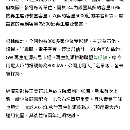
府機關、發電廠等單位，需於5年內設置其契約容量10%
的再生能源裝置容量，以契約容量5000瓩的業者計算，需
設置的義務容量為500瓩再生能源裝置。
根據統計，全國約有300多家企業受影響，主要為石化、
鋼鐵、半導體、電子業等，經濟部估計，5年內可創造約1 
GW 再生能源交易市場。再生能源推動聯盟
曾呼籲
，應將
用電大戶門檻調降為800 kW、公開用電大戶名單等，皆未
被採納。
經濟部部長王美花11月於立院備詢則強調，新規首次上
路，讓企業願意配合，比公布名單更重要。且法案第三條
也規定，應於2023年檢討再生能源義務人（即用電大戶）
適用範圍，其後並每兩年定期檢討。