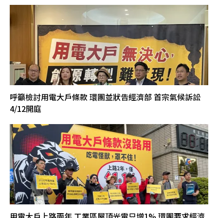
呼籲檢討用電大戶條款 環團並狀告經濟部 首宗氣候訴訟
4/12開庭
用電大戶上路兩年 工業區屋頂光電只增1% 環團要求經濟