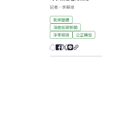
記者
—
李蘇竣
氣候變遷
深度低碳新聞
淨零碳排
公正轉型