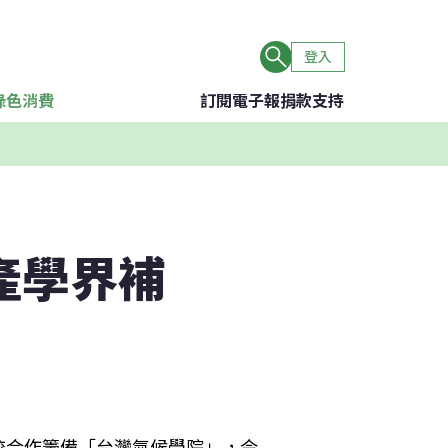
登入
綠色消費
訂閱電子報
捐款支持
產學界補
校合作籌備「台灣氣候學院」，今