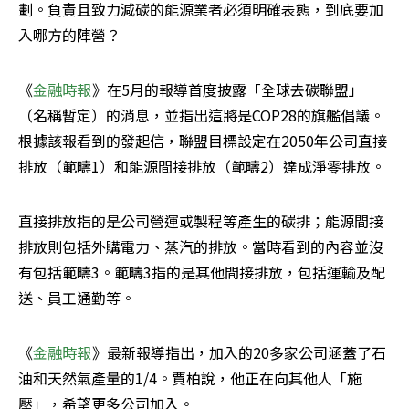
劃。負責且致力減碳的能源業者必須明確表態，到底要加
入哪方的陣營？
《
金融時報
》在5月的報導首度披露「全球去碳聯盟」
（名稱暫定）的消息，並指出這將是COP28的旗艦倡議。
根據該報看到的發起信，聯盟目標設定在2050年公司直接
排放（範疇1）和能源間接排放（範疇2）達成淨零排放。
直接排放指的是公司營運或製程等產生的碳排；能源間接
排放則包括外購電力、蒸汽的排放。當時看到的內容並沒
有包括範疇3。範疇3指的是其他間接排放，包括運輸及配
送、員工通勤等。
《
金融時報
》最新報導指出，加入的20多家公司涵蓋了石
油和天然氣產量的1/4。賈柏說，他正在向其他人「施
壓」，希望更多公司加入。