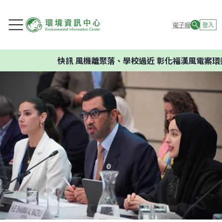
電子報
登入
快訊
風機離聚落、學校過近 彰化福漢風電案環委建