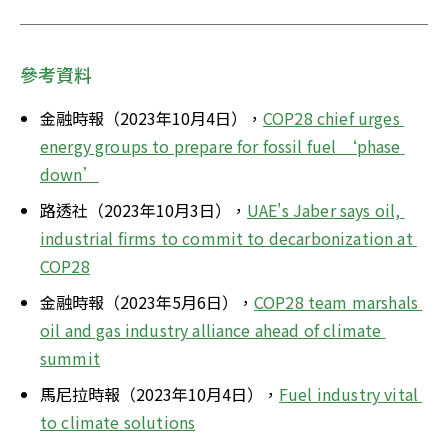
參考資料
金融時報（2023年10月4日），
COP28 chief urges 
energy groups to prepare for fossil fuel ‘phase 
down’
路透社（2023年10月3日），
UAE's Jaber says oil, 
industrial firms to commit to decarbonization at 
COP28
金融時報（2023年5月6日），
COP28 team marshals 
oil and gas industry alliance ahead of climate 
summit
馬尼拉時報（2023年10月4日），
Fuel industry vital 
to climate solutions