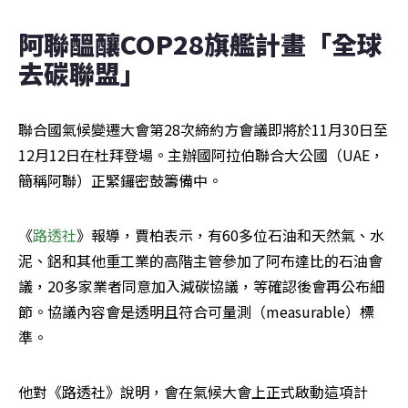
阿聯醞釀COP28旗艦計畫「全球
去碳聯盟」
聯合國氣候變遷大會第28次締約方會議即將於11月30日至
12月12日在杜拜登場。主辦國阿拉伯聯合大公國（UAE，
簡稱阿聯）正緊鑼密鼓籌備中。
《
路透社
》報導，賈柏表示，有60多位石油和天然氣、水
泥、鋁和其他重工業的高階主管參加了阿布達比的石油會
議，20多家業者同意加入減碳協議，等確認後會再公布細
節。協議內容會是透明且符合可量測（measurable）標
準。
他對《路透社》說明，會在氣候大會上正式啟動這項計