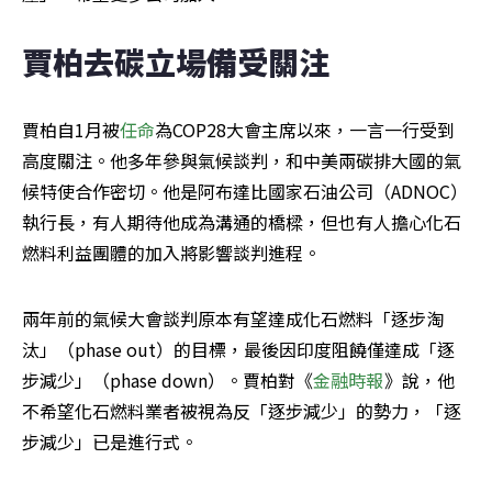
賈柏去碳立場備受關注
賈柏自1月被
任命
為COP28大會主席以來，一言一行受到
高度關注。他多年參與氣候談判，和中美兩碳排大國的氣
候特使合作密切。他是阿布達比國家石油公司（ADNOC）
執行長，有人期待他成為溝通的橋樑，但也有人擔心化石
燃料利益團體的加入將影響談判進程。
兩年前的氣候大會談判原本有望達成化石燃料「逐步淘
汰」（phase out）的目標，最後因印度阻饒僅達成「逐
步減少」（phase down）。賈柏對《
金融時報
》說，他
不希望化石燃料業者被視為反「逐步減少」的勢力，「逐
步減少」已是進行式。