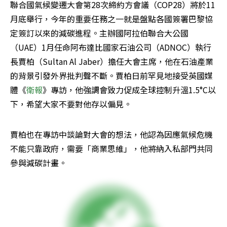
聯合國氣候變遷大會第28次締約方會議（COP28）將於11
月底舉行，今年的重要任務之一就是盤點各國簽署巴黎協
定簽訂以來的減碳進程。主辦國阿拉伯聯合大公國
（UAE）1月任命阿布達比國家石油公司（ADNOC）執行
長賈柏（Sultan Al Jaber）擔任大會主席，他在石油產業
的背景引發外界批判聲不斷。賈柏日前罕見地接受英國媒
體《
衛報
》專訪，他強調會致力促成全球控制升溫1.5°C以
下，希望大家不要對他存以偏見。
賈柏也在專訪中談論對大會的想法，他認為因應氣候危機
不能只靠政府，需要「商業思維」，他將納入私部門共同
參與減碳計畫。