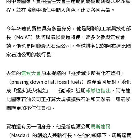
的中東國家。賈柏擔任大會主席期間將協助研擬COP28議
程，並在協商中擔任中間人角色，建立各國共識。
今年49歲的賈柏具有多重身分，他是阿聯的工業與技術部
長（MoIAT）與阿聯氣候變遷特使，曾多次參與氣候會
談。他也是阿聯最大石油公司，全球排名12的阿布達比國
家石油公司的執行長。
去年的
氣候大會
原本提議的「逐步減少所有化石燃料」
（phasing down of all fossil fuels）遭產油國反對，淡化
成「逐步減少煤炭」。《衛報》近期
報導也指出
，阿布達
比國家石油公司正打算大規模擴張石油和天然氣，讓氣候
團體更加不信任賈柏。
賈柏還有另一個身分，他是新能源公司
馬斯達爾
（Masdar）的創始人兼執行長。在他的領導下，馬斯達爾