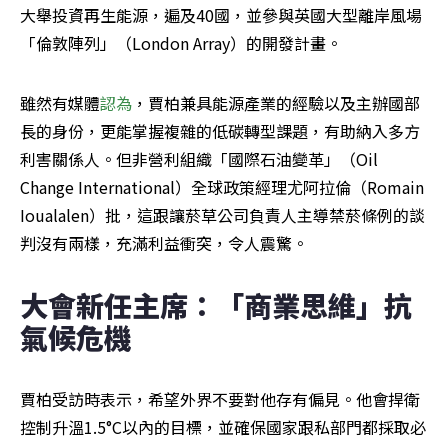
大舉投資再生能源，遍及40國，並參與英國大型離岸風場
「倫敦陣列」（London Array）的開發計畫。
雖然有媒體
認為
，賈柏兼具能源產業的經驗以及主辦國部
長的身份，更能掌握複雜的低碳轉型課題，有助納入多方
利害關係人。但非營利組織「國際石油變革」（Oil 
Change International）全球政策經理尤阿拉倫（Romain 
Ioualalen）批，這跟讓菸草公司負責人主導禁菸條例的談
判沒有兩樣，充滿利益衝突，令人震驚。
大會新任主席：「商業思維」抗
氣候危機
賈柏受訪時表示，希望外界不要對他存有偏見。他會捍衛
控制升溫1.5°C以內的目標，並確保國家跟私部門都採取必