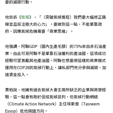
要的減碳行動。
他告訴《
衛報
》，「（突破氣候進程）我們要大幅修正路
線並且投注極大的心力」。要做到這一點，不能單靠政
府，因應氣候危機需要「商業思維」。
他強調，阿聯GDP（國內生產毛額）的75%來自非石油產
業。由此可見阿聯不是單靠石油獲利的產油國，這項成功
經驗可望激勵其他產油國。阿聯也想要將這樣的商業模式
運用在COP28的氣候行動上，讓私部門充分參與減碳，加
速資金投入。
賈柏說，他擁有過去氣候大會主席所缺乏的企業與商管經
驗，這一點會有助於促成氣候談判，但氣候行動網絡
（Climate Action Network）主任埃索普（Tasneem 
Essop）批他搞錯方向。