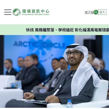
電子報
登入
快訊
風機離聚落、學校過近 彰化福漢風電案環委建議