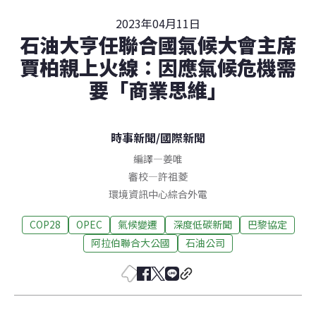
2023年04月11日
石油大亨任聯合國氣候大會主席
賈柏親上火線：因應氣候危機需
要「商業思維」
時事新聞
/
國際新聞
編譯
—
姜唯
審校
—
許祖菱
環境資訊中心綜合外電
COP28
OPEC
氣候變遷
深度低碳新聞
巴黎協定
阿拉伯聯合大公國
石油公司