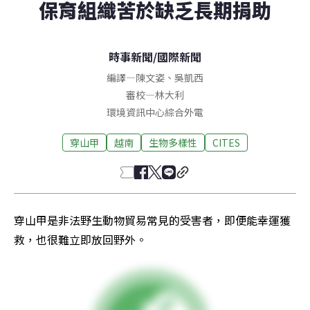
保育組織苦於缺乏長期捐助
時事新聞
/
國際新聞
編譯
—
陳文姿
、
吳凱西
審校
—
林大利
環境資訊中心綜合外電
穿山甲
越南
生物多樣性
CITES
穿山甲是非法野生動物貿易常見的受害者，即便能幸運獲
救，也很難立即放回野外。