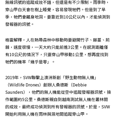
無線訊號的追蹤成效不錯，但還是有不少限制。雨季時，
穿山甲白天會在樹上睡覺，容易發現牠們。但是到了旱
季，牠們會藏身地洞，要靠近到10公尺以內，才能偵測到
發報器的訊號。
格雷解釋，人在熱帶森林中移動時要避開竹子、藤蔓、荊
棘，速度很慢，一天大約只能前進3公里。在感測距離僅
有10公尺的情況下，只要穿山甲移動1公里，想再度找到
牠們的機率「幾乎是零」。
2019年，SVW聯繫上澳洲新創「野生動物無人機」
（Wildlife Drones）創辦人桑德斯（Debbie 
Saunders），他們的無人機能從空中追蹤發報器訊號，操
作範圍約5公里。桑德斯親自到越南測試無人機在叢林間
的成效，最終成功偵測到所有發報器的訊號。於是，SVW
開始利用無人機在雨林與濕地間追蹤穿山甲。