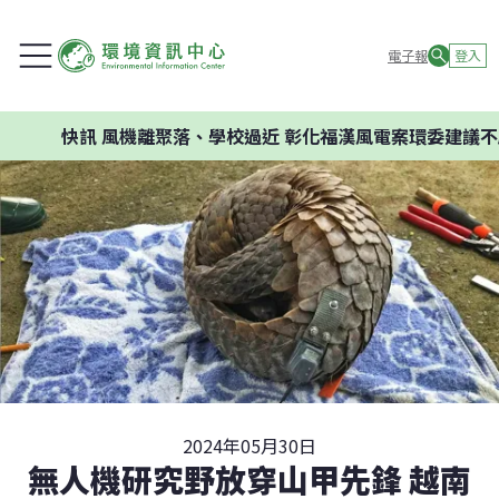
電子報
登入
快訊
風機離聚落、學校過近 彰化福漢風電案環委建議不應開發
2024年05月30日
無人機研究野放穿山甲先鋒 越南