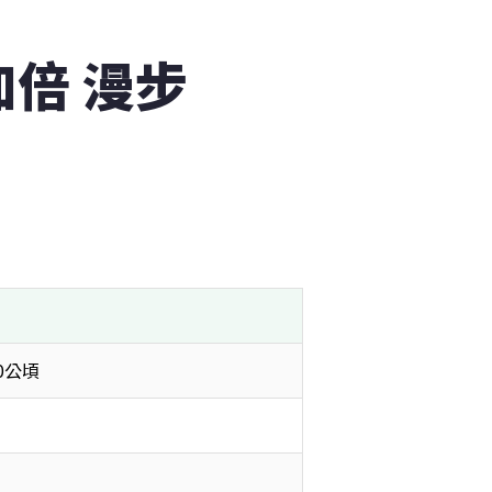
倍 漫步
0公頃 