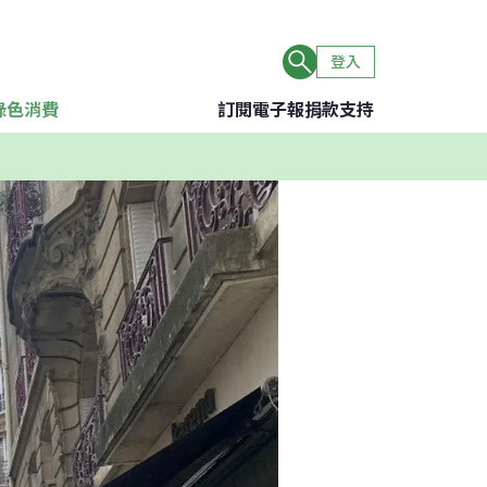
登入
綠色消費
訂閱電子報
捐款支持