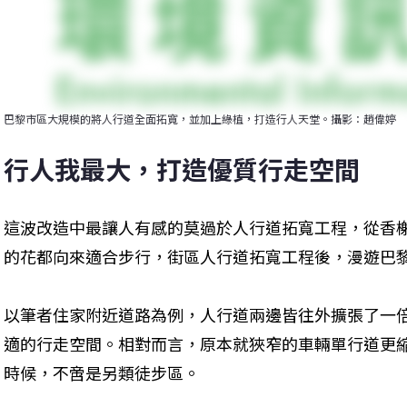
巴黎市區大規模的將人行道全面拓寬，並加上綠植，打造行人天堂。攝影：趙偉婷
行人我最大，打造優質行走空間
這波改造中最讓人有感的莫過於人行道拓寬工程，從香
的花都向來適合步行，街區人行道拓寬工程後，漫遊巴
以筆者住家附近道路為例，人行道兩邊皆往外擴張了一
適的行走空間。相對而言，原本就狹窄的車輛單行道更
時候，不啻是另類徒步區。