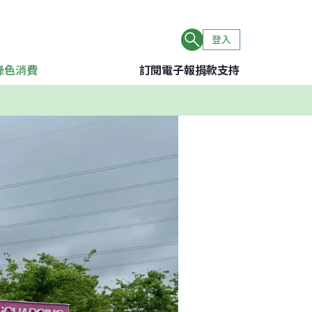
登入
綠色消費
訂閱電子報
捐款支持