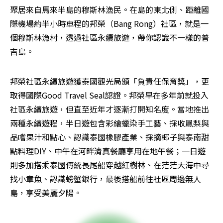
聚居來自馬來半島的穆斯林漁民。在島的東北側、距離國
際機場約半小時車程的邦榮（Bang Rong）社區，就是一
個穆斯林漁村，透過社區永續旅遊，帶你認識不一樣的普
吉島。
邦榮社區永續旅遊獲泰國觀光局頒「負責任保育獎」，更
取得國際Good Travel Seal認證。邦榮早在多年前就投入
社區永續旅遊，但直至近年才逐漸打開知名度。當地推出
兩種永續遊程，半日遊包含彩繪蠟染手工藝、採收鳳梨與
品嚐果汁和點心、認識泰國橡膠產業、採摘椰子與泰南甜
點料理DIY、中午在河畔清真餐廳享用在地午餐；一日遊
則多加搭乘泰國傳統長尾船穿越紅樹林、在茫茫大海中尋
找小章魚、認識螃蟹銀行，最後搭船前往社區周邊無人
島，享受美麗夕陽。