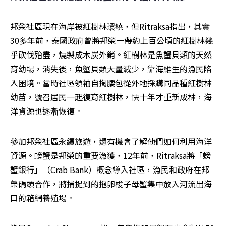
邦榮社區現在海岸被紅樹林環繞，但Ritraksa指出，其實
30多年前，泰國政府曾將邦榮一帶約上百公頃的紅樹林幾
乎砍伐殆盡，燒製成木炭外銷。紅樹林是魚蟹貝類的天然
育幼場，消失後，魚蟹貝類大量減少，靠海維生的漁民陷
入困境。當時社區領袖自掏腰包從外地採購同品種紅樹林
幼苗，號召居民一起復育紅樹林，快十年才重新成林，海
洋資源也逐漸恢復。
參加邦榮社區永續旅遊，還有機會了解他們如何利用海洋
資源。螃蟹是邦榮的重要漁獲，12年前，Ritraksa將「螃
蟹銀行」（Crab Bank）概念導入社區，漁民和政府在邦
榮碼頭合作，將捕捉到的抱卵梭子母蟹集中放入河流出海
口的箱網養殖場。