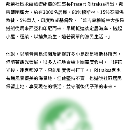
邦榮社區永續旅遊組織的理事長Prasert Ritraksa指出，邦
榮範圍廣大，約有3000名居民，80%穆斯林、15%泰國佛
教徒、5%華人、印度教或基督教，「普吉島穆斯林大多是
搭船從馬來西亞和印尼而來，早期抵達後定居海岸，搭起
小屋、種菜、以捕魚為生，過著簡單的漁民生活。」
他說，以前普吉島海灘及周邊許多小島都是穆斯林所有，
但隨著觀光發展，很多人把地賣給財團蓋度假村，「錢花
光後，連家都沒了，只能到度假村打工。」Ritraksa家也
有塊風景優美的海景地，但他堅持不賣，也遊說社區居民
保留土地，享受現在的慢活，並守護後代子孫的未來。