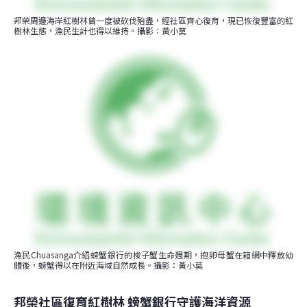
邦榮周邊海岸紅樹林曾一度被砍伐殆盡，經社區齊心復育，現已恢復豐富的紅
樹林生態，漁民生計也得以維持。攝影：黃小莫
漁民Chuasanga介紹螃蟹銀行的梭子蟹生命週期，抱卵母蟹在箱網中釋放幼
體後，螃蟹得以在附近海域自然成長。攝影：黃小莫
邦榮社區復育紅樹林 螃蟹銀行守護海洋資源