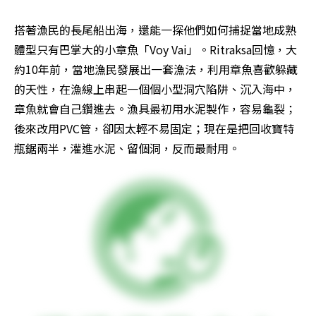
搭著漁民的長尾船出海，還能一探他們如何捕捉當地成熟
體型只有巴掌大的小章魚「Voy Vai」。Ritraksa回憶，大
約10年前，當地漁民發展出一套漁法，利用章魚喜歡躲藏
的天性，在漁線上串起一個個小型洞穴陷阱、沉入海中，
章魚就會自己鑽進去。漁具最初用水泥製作，容易龜裂；
後來改用PVC管，卻因太輕不易固定；現在是把回收寶特
瓶鋸兩半，灌進水泥、留個洞，反而最耐用。