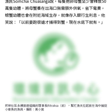
漁民Somchai Chuasanga說，每隻抱卵母蟹至少會釋放50
萬隻幼體，將母蟹養在出海口無需額外供氧，省下電費，
螃蟹幼體也會在附近海域生存，就像存入銀行生利息，他
笑說：「以前要跑很遠才捕得到蟹，現在水底下就有。」
邦榮社區永續旅遊組織的理事長Ritraksa（前），幫忙漁夫拉起放在海中捕捉
小章魚的漁具。攝影：黃小莫