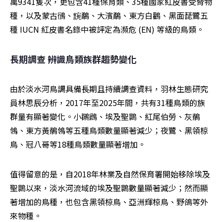
萬9341隻次，更包含41種保育類、35種國家紅皮書受脅物
種，以及蒙古鴴、黦鷸、大濱鷸、東方白鸛、黑面琵鷺五
種 IUCN 紅皮書名錄中被評定為瀕危 (EN) 等級的鳥類。
長期調查 辨識鳥類族群趨勢變化
由於淡水河鳥調具備長期且持續調查資料，羽林生態研究
員林思辰分析，2017年至2025年間，共有31種鳥類的族
群量有顯著變化。小鸊鷉、埃及聖䴉、紅尾伯勞、灰鶺
鴒、東方黃鶺鴒等五種鳥類數量顯著減少；夜鷺、黑領椋
鳥、冠八哥等18種鳥類數量顯著增加。
值得留意的是，自2018年林業及自然保育署開始移除埃及
聖䴉以來，淡水河流域的埃及聖䴉數量顯著減少；然而顯
著增加的鳥種，也包含黑領椋鳥、亞洲輝椋鳥、野鴿等外
來物種。