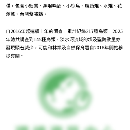
種，包含小蝗鶯、黑喉噪眉、小椋鳥、環頸雉、水雉、花
澤鵟、台灣紫嘯鶇。
自2016年起連續十年的調查，累計紀錄217種鳥類，2025
年總共調查到145種鳥類，淡水河流域的埃及聖䴉數量亦
發現顯著減少，可能和林業及自然保育署自2018年開始移
除有關。