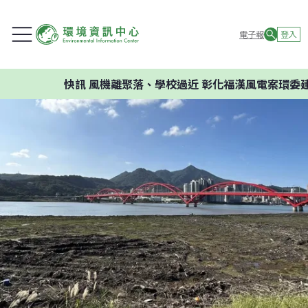
電子報
登入
快訊
風機離聚落、學校過近 彰化福漢風電案環委建議不應