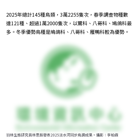
2025年總計145種鳥類，3萬2255隻次，春季調查物種數
達121種、超過1萬2000隻次，以鷺科、八哥科、鳩鴿科最
多。冬季優勢鳥種是鳩鴿科、八哥科、雁鴨科較為優勢。
羽林生態研究員林思辰發表2025淡水河同步鳥調成果。攝影：李柏霖