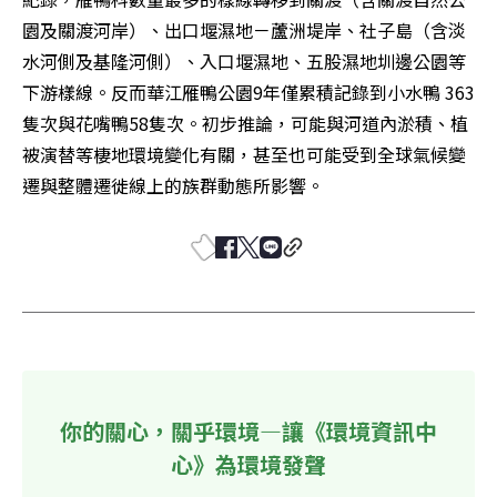
園及關渡河岸）、出口堰濕地－蘆洲堤岸、社子島（含淡
水河側及基隆河側）、入口堰濕地、五股濕地圳邊公園等
下游樣線。反而華江雁鴨公園9年僅累積記錄到小水鴨 363
隻次與花嘴鴨58隻次。初步推論，可能與河道內淤積、植
被演替等棲地環境變化有關，甚至也可能受到全球氣候變
遷與整體遷徙線上的族群動態所影響。
你的關心，關乎環境—讓《環境資訊中
心》為環境發聲