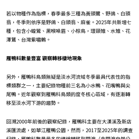
若以物種作為指標，春季最多三種為黃頭鷺、野鴿、白頭
翁，冬季則依序是野鴿、白頭翁、麻雀。2025年共新增七
種，包含小蝗鶯、黑喉噪眉、小椋鳥，環頸雉、水雉、花
澤鵟、台灣紫嘯鶇。
雁鴨科數量豐富 觀察轉移棲地現象
另外，雁鴨科鳥類無疑是淡水河流域冬季最具代表性的指
標類群之一，主要紀錄物種前三名為小水鴨、花嘴鴨與尖
尾鴨。近年觀察到雁鴨科鳥類的度冬核心區域，有逐漸轉
移至淡水河下游的趨勢。
回溯2000年前後的觀察紀錄，雁鴨科主要在大漢溪及新店
溪匯流處，如華江雁鴨公園，然而，2017至2025年的調查
紀錄，雁鴨科數量最多的樣線轉移到關渡（含關渡自然公