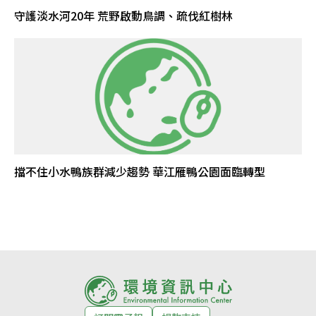
守護淡水河20年 荒野啟動鳥調、疏伐紅樹林
擋不住小水鴨族群減少趨勢 華江雁鴨公園面臨轉型