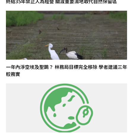
終結35年禁止人為經營 關渡重要濕地取代自然保留區
一年內淨空埃及聖䴉？ 林務局目標完全移除 學者建議三年
較務實