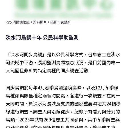
淡水河關渡附近。資料照片。攝影：袁慧姸
淡水河鳥調十年 公民科學助監測
「淡水河同步鳥調」是以公民科學方式，召集志工在淡水
河流域中下游，長期監測鳥類棲息狀況，是目前國內唯一
大範圍且非針對特定鳥種的同步調查活動。
同步鳥調於每年4月春季鳥類過境高峰，以及12月冬季候
鳥種類與數量穩定兩個時間點，各進行一次調查。在同一
天同時間，於淡水河流域及支流的國家重要濕地共24個樣
線進行調查。調查人員沿線徒步，紀錄所有看到與聽到的
鳥類。2025年共有269位志工共同參與，其中冬季調查與
中華鳥會發起的台灣新年數鳥嘉年華結合，整合志工資