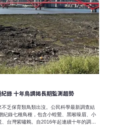
種紀錄 十年鳥調揭長期監測趨勢
來不乏保育類鳥類出沒。公民科學最新調查結
新增紀錄七種鳥種，包含小蝗鶯、黑喉噪眉、小
、台灣紫嘯鶇。自2016年起連續十年的調
025年總共調查到145種鳥類，淡水河流域的埃
可能和林業及自然保育署自2018年開始移除