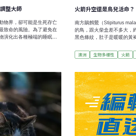
調整大師
火箭升空還是鳥兒活命？
動物界，卻可能是生死存亡
南方鶓鷯鶯（Stipiturus 
最致命的風險。為了避免在
的鳥，跟火柴盒差不多大，
物演化出各種極端的睡眠方
黑色條紋，肚子是暖暖的黃
眠，一邊飛行一邊休息，甚
獨特的天藍色。南方鶓鷯鶯
過去，科學家只能以動物靜
動。保育人士擔心，甫核定
澳洲
生物多樣性
火箭
在為動物設計的微型追蹤
更加破碎。飛不高也跳不遠
人們對動物超乎尋常的睡眠
洲海岸地區。依據澳洲環境
睡到「翻過去」身體圓滾
危。其中，在艾爾半島（Eyre 
ant Seal），堪稱「睡眠調整
分散的棲地，威爾斯灣（Whal
懶洋洋曬太陽的哺乳動物，
批准「南方發射」（Southe
食的七個月中，北象鼻海豹
時，保育人士十分擔憂。南方鶓
十分鐘小睡拼湊起來。這項
在茂密低矮