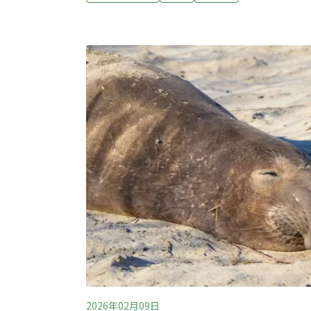
合新聞網報導）助嘉義土石方去化 布袋港填
方去化，台灣港務公司提布袋港新增外港填區
查通過。會中並承諾以嘉義縣市公共工程的土
受。環境部環評審查委員會第51次會議今天
環境影響評估報告書第二次環境影響差異分析
股份有限公司表示，本次變更為國家面臨營建
府土石方去化政策，外港區填區規劃增收容營
整體發展需求，仍以港
2026年02月09日