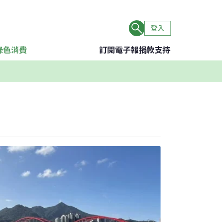
登入
綠色消費
訂閱電子報
捐款支持