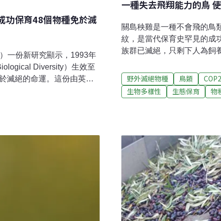
一種失去飛翔能力的鳥 
今成功保育48個物種免於滅
關島秧雞是一種不會飛的鳥
紋，是當代保育史罕見的成
族群已滅絕，只剩下人為飼
ers）一份新研究顯示，1993年
群。12月10日，牠在世界
ogical Diversity）生效至
脅程度由「野外滅絕」（Extinc
野外滅絕物種
鳥類
COP
免於滅絕的命運。這份由英國
（Critically Endang
生物多樣性
生態保育
物
rdLife International）團
的掠食者是棕樹蛇，是第二
園保育工作和聯合國生物多
侵種。從野外滅絕狀態被救
學名：Lynx pardinus）、
一個是加州神鷲。
ps californianus）和姬豬
都會滅絕。