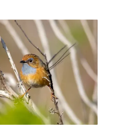
民科學助監測「淡水河同步鳥調」是以公民科學
域中下游，長期監測鳥類棲息狀況，是目前國
鳥種的同步調查活動。同步鳥調於每年4月春季
冬季候鳥種類與數量穩定兩個時間點，各進行一
於淡水河流域及支流的國家重要濕地共24個樣
步，紀錄所有看到與聽到的鳥類。2025年共
中冬季調查與中華鳥會發起的台灣新年數鳥