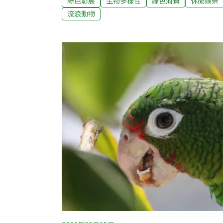
綠色影展
生物多樣性
綠色消費
休閒娛樂
具包容力的城市「狂野」的一面。筆者近日即
流浪動物
目睹一隻巨大的溝鼠啣著細長物件穿梭而過，
也似乎司空見慣、毫不畏懼地朝著目標前進。
呼，不過想想，牠所犯的錯誤，也不過就是在
都市中的生物有多少察覺？本片原名「野性阿姆
Amsterdam），顧名思義就是探討這座城
然是以城市中定居的野生動物來定義。跟著阿
老練的「鋼筋叢林之王」人