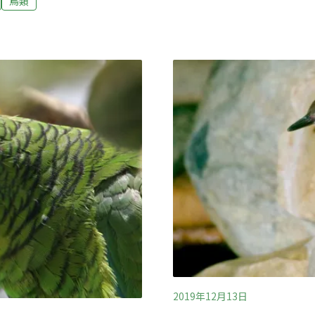
鳥類
於台中市區柳川上的陸橋，
儘管現場有三兩行人，溝鼠
這一幕自然引發路人的驚
不對的時間出現。我們對於
斯特丹」（Wild
市「有多野」，而這個野性，居
巴圖圖逛阿姆斯特丹 詼諧又
2019年12月13日