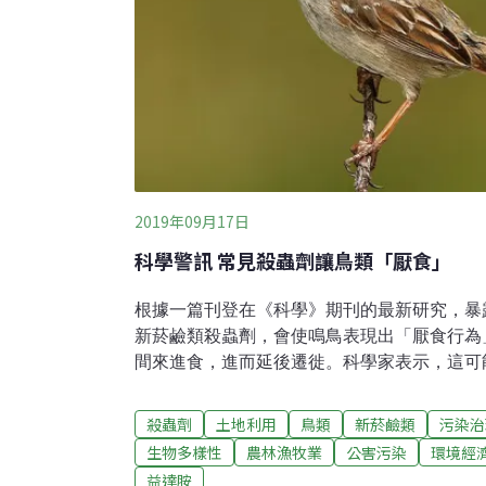
2019年09月17日
科學警訊 常見殺蟲劑讓鳥類「厭食」
根據一篇刊登在《科學》期刊的最新研究，暴
新菸鹼類殺蟲劑，會使鳴鳥表現出「厭食行為
間來進食，進而延後遷徙。科學家表示，這可
的機會，而且其中一種新菸鹼類殺蟲劑「益達
劇下降的元兇。過去學界只知道，廣泛噴灑於
殺蟲劑
土地利用
鳥類
新菸鹼類
污染治
殺蟲劑會影響昆蟲。這項研究首次證明，新菸
生物多樣性
農林漁牧業
公害污染
環境經
整體的數量下降有關。根據英國獨立報報導，
益達胺