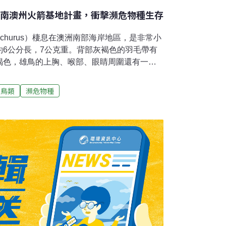
 南澳州火箭基地計畫，衝擊瀕危物種生存
malachurus）棲息在澳洲南部海岸地區，是非常小
約6公分長，7公克重。背部灰褐色的羽毛帶有
褐色，雄鳥的上胸、喉部、眼睛周圍還有一抹
飛不遠，只能在灌木叢中靠著小幅度的跳躍移
通過的興建火箭發射基地計畫將讓牠們的棲地
鳥類
瀕危物種
 火箭基地開發敲警鐘南方鶓鷯鶯廣泛分布於澳
法規標準，棲息於南澳州的三個亞種均已瀕
Peninsula）的亞種僅剩750隻，分布在11個
ers Way）是關鍵地點。因此，澳洲2024年
rn Launch）在威爾斯灣建造永久火箭發射基地
鷯鶯生活在石楠地（heathlands），擅長