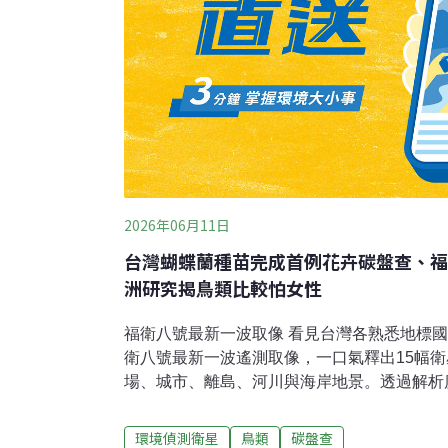
2026年06月11日
台灣蝴蝶蘭種苗完成首例花卉碳盤查、福
洲研究揭鳥類比較怕女性
福衛八號最新一波取像 看見台灣各熟悉地標國
衛八號最新一波遙測取像，一口氣釋出15幅
場、城市、離島、河川與海岸地景。透過解析
僅能清楚辨識台灣各地熟悉地標，也可觀察地
用於國土規畫、災害防救、環境監測、農業管
環境偵測衛星
鳥類
碳盤查