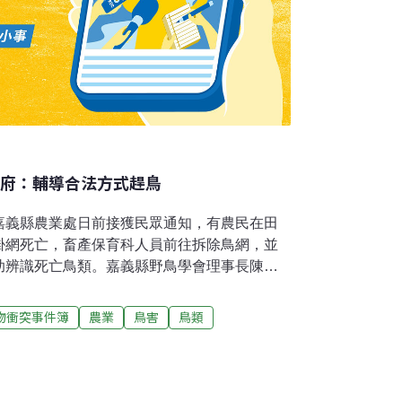
縣府：輔導合法方式趕鳥
嘉義縣農業處日前接獲民眾通知，有農民在田
掛網死亡，畜產保育科人員前往拆除鳥網，並
助辨識死亡鳥類。嘉義縣野鳥學會理事長陳建
亡共有19隻鳥類與一隻東亞家蝠，鳥種包括白
斑文鳥、灰頭椋鳥與麻雀，都不是保育類。畜
物衝突事件簿
農業
鳥害
鳥類
示，未經許可私自架設鳥網，已觸犯動保法規
銷毀網具，農民也可能被處以新台幣6萬元以上
說，由於架網農民為初犯，不知觸法，僅沒收網
導以合法方式趕鳥。