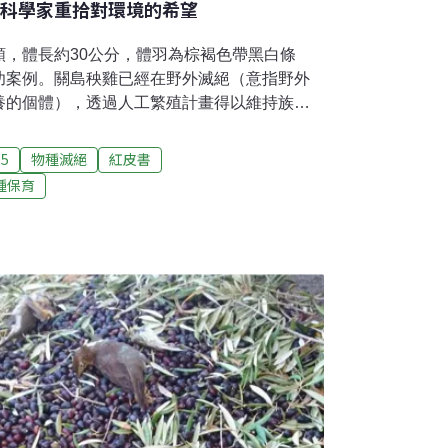
使科學家重拾對環境的希望
類，體長約30公分，體羽為棕褐色帶黑白條
功案例。關島秧雞已經在野外滅絕（意指野外
養的個體），透過人工繁殖計畫得以維持族
自然保育聯盟（IUCN）的受脅物種紅皮書中的受
t in the Wild,EW）改為「嚴重瀕危」
25
物種滅絕
紅皮書
ered, CR），還有其他9種物種也有所改善。關島秧機
種保育
次世界大戰結束後意外引入美國關島的外來入
回的鳥類極少，關島秧雞僅是史上第二個，第