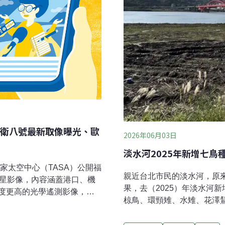
衛八號最新取像曝光、歐
2026年06月03日
淡水河2025年新增七鳥
家太空中心（TASA）公開福
親近台北市民的淡水河，原
衛星影像，內容涵蓋港口、機
果，去（2025）年淡水河
度更高的光學遙測影像，不
椋鳥、環頸雉、水雉、花澤鵟
貌、海象、河川，未來將應
查，累計紀錄217種鳥類，2
理及海洋觀測等領域。（聯
及聖䴉數量亦發現顯著減少，