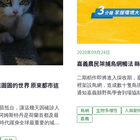
2020年09月24日
嘉義農民架捕鳥網觸法 
二期稻作即將進入採收期，
巴圖圖的世界 原來都市這
裡架設鳥網，造成數十隻鳥
通知嘉義縣野鳥學會到場協
樺指出，他現場瞭解中網死
疫苗抵台，讓這幾天因確診人
頭翁、翠鳥、家燕、洋燕、
鳥網
生物多樣性
人與動
阿姆斯特丹是荷蘭首都及最
產保育科長石蕙菱23日表
嘉義
海時代躍身全球最重要的城
定，主管機關得逕予拆除並
貓未眠》就是一部以阿姆斯
30萬元以下罰鍰。石蕙菱
圖」的貓，一起認識這座深
具，勸導他不得再犯，並輔