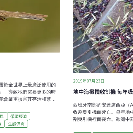
2019年07月23日
露於全世界上最廣泛使用的
地中海橄欖收割機 每年
」，導致牠們需要更多的時
能會嚴重損害其存活和繁殖
西班牙南部的安達盧西亞（An
胺」可能是全球鳴禽族群急
收割曳引機而死亡。每年地
全世界主要作物的新菸鹼類
理
循環經濟
割曳引機裡而喪命。歐洲中
鹼類殺蟲劑與許多遷徙生物
濟
生態保育
中海避寒，夜間便棲息在橄欖
研究團隊成員、約克大學學