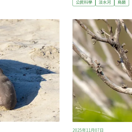
海環差案過關為協助國內土石
公民科學
淡水河
鳥類
有關。淡水河鳥調十年 公
環差案，今天於環評大會審
方式，召集志工在淡水河流
石方為主，最快明年即可收
內唯一大範圍且非針對特定
審查「布袋國內商港整體規劃
鳥類過境高峰，以及12月
報告」。開發單位台灣港務
次調查。在同一天同時間，
剩餘土方去化困境，配合政
線進行調查。調查人員沿線徒
建剩餘土石方；考量布袋港
有269位志工共同參與，其
2025年11月07日