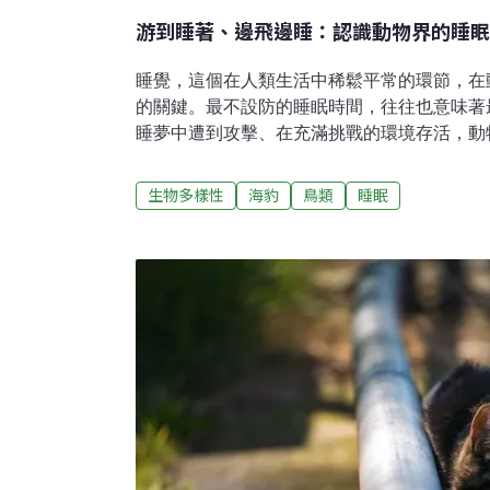
游到睡著、邊飛邊睡：認識動物界的睡眠
睡覺，這個在人類生活中稀鬆平常的環節，在
的關鍵。最不設防的睡眠時間，往往也意味著
睡夢中遭到攻擊、在充滿挑戰的環境存活，動
式，例如一邊潛水一邊打盹，一邊嚼草一邊補
至把睡眠切成數千片段，每次就睡個幾秒鐘。
生物多樣性
海豹
鳥類
睡眠
止不動或閉上眼睛來推測其睡眠狀態。然而，
器、可測量腦部活動的頭盔裝置陸續發明後，
方式，有了嶄新的認識。北方象鼻海豹：海中
滾、灰撲撲的北方象鼻海豹（Northern Eleph
大師」。這個常在南加州海岸成群結隊出現，
在陸上可以睡上十幾個小時。但是，在海上覓
可以一天只睡兩小時，這兩小時還要靠零碎的
發現來自普克