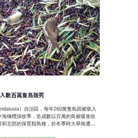
吸入數百萬隻鳥致死
dalusia）自治區，每年260萬隻鳥因被吸入
中海橄欖採收季，造成數以百萬的鳥被吸進收
部和北部的保育類鳥種，於冬季時大舉南遷地
樹上，正好遇到每年10月到隔年1月的橄欖收