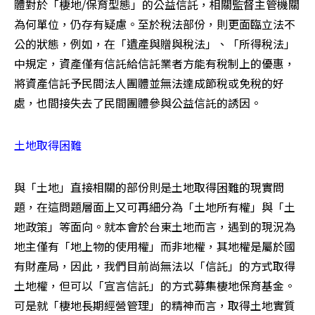
體對於「棲地/保育型態」的公益信託，相關監督主管機關
為何單位，仍存有疑慮。至於稅法部份，則更面臨立法不
公的狀態，例如，在「遺產與贈與稅法」、「所得稅法」
中規定，資產僅有信託給信託業者方能有稅制上的優惠，
將資產信託予民間法人團體並無法達成節稅或免稅的好
處，也間接失去了民間團體參與公益信託的誘因。 
土地取得困難
與「土地」直接相關的部份則是土地取得困難的現實問
題，在這問題層面上又可再細分為「土地所有權」與「土
地政策」等面向。就本會於台東土地而言，遇到的現況為
地主僅有「地上物的使用權」而非地權，其地權是屬於國
有財產局，因此，我們目前尚無法以「信託」的方式取得
土地權，但可以「宣言信託」的方式募集棲地保育基金。
可是就「棲地長期經營管理」的精神而言，取得土地實質