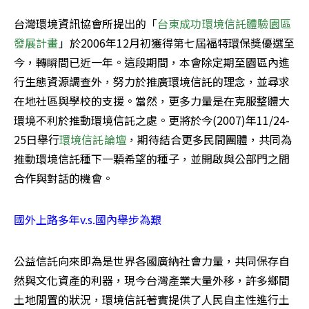
台灣環境資訊協會所提出的「
台東成功環境信託體驗園區
發展計畫
」於2006年12月初獲得第七屆福特環保獎優選至
今，轉瞬間已近一年。這段期間，本會除定期至園區內進
行生態資源調查外，努力於推廣環境信託的理念，並尋求
在地社區與學校的支援。當然，更多力量是在克服整體大
環境不利於推動環境信託之處。更將於今(2007)年11/24-
25日舉行
環境信託論壇
，期待結合更多民間團體，共同為
推動環境信託種下一顆希望的種子，並開啟與公部門之間
合作與對話的機會。
國外上路多年v.s.國內舉步為艱
公益信託向來即為是世界各國廣納社會力量，共同保存自
然與文化資產的利器，現今台灣產業大量外移，許多鄉間
土地閒置的狀況，環境信託著實提供了人民自主性進行土