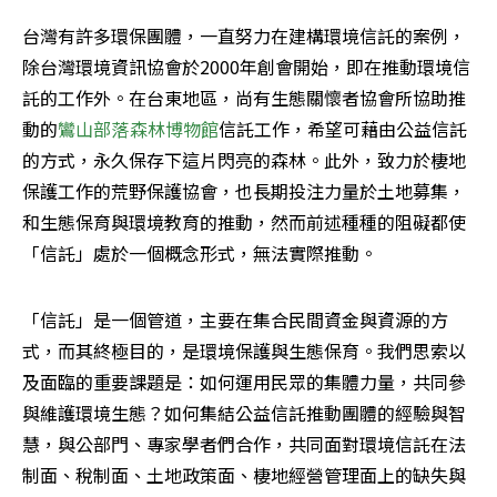
台灣有許多環保團體，一直努力在建構環境信託的案例，
除台灣環境資訊協會於2000年創會開始，即在推動環境信
託的工作外。在台東地區，尚有生態關懷者協會所協助推
動的
鸞山部落森林博物館
信託工作，希望可藉由公益信託
的方式，永久保存下這片閃亮的森林。此外，致力於棲地
保護工作的荒野保護協會，也長期投注力量於土地募集，
和生態保育與環境教育的推動，然而前述種種的阻礙都使
「信託」處於一個概念形式，無法實際推動。
「信託」是一個管道，主要在集合民間資金與資源的方
式，而其終極目的，是環境保護與生態保育。我們思索以
及面臨的重要課題是：如何運用民眾的集體力量，共同參
與維護環境生態？如何集結公益信託推動團體的經驗與智
慧，與公部門、專家學者們合作，共同面對環境信託在法
制面、稅制面、土地政策面、棲地經營管理面上的缺失與