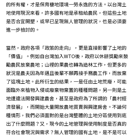
的所有權，才是保育棲地環境一勞永逸的方法。以台灣土
地使用現況來看，許多國有地是承租給農民，但這些土地
是否合宜開墾，或早已呈現無人管理的狀況，也是必須要
進一步檢討的。 
當然，政府各項「政策的走向」，更是直接影響了土地的
「價值」。例如自台灣加入WTO後，政府以休耕獎勵來鼓
勵農民放棄農地；山裡的果農也轉為造林工作，但更多的
狀況是農夫因為年邁且後輩不願再接手務農工作，而放棄
了這塊土地。此所衍生的結果，一是任由土地荒廢，可能
面臨外來植物入侵或廢棄物棄置的種種問題，另一則是土
地遭違法開發興建農舍，甚至是政府為了所謂的「農村經
濟發展」，而開始大量開放農地買賣與興建房舍。不論何
種情形，我們必須面對的是台灣整體的土地分區使用到底
出了什麼問題？又，現今的土地管理與使用制度是否真的
符合社會現況與需求？無人管理的國有土地，是不是可以