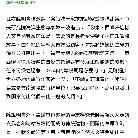
西嶼坪社區說明會
此次說明會也邀請了各領域專家前來勘察並提供建議。中
央研究院海洋生態專家陳章波指出：「像東、西嶼坪這樣
人文自然豐富的海島，需要的是長者留傳給子孫的知識和
故事，由在地的年輕人傳達給訪客，才能將這邊的生命力
保存並推廣出去。」福華大飯店的經理藍明鑑表示：「東
西嶼坪得天獨厚的自然美景絕對有發展生態旅遊的優勢，
但不可操之過急，3~5年的準備期是必要的。」足跡遍步
世界各地的旅行作家褚士瑩：「不論是菲律賓的卡兒哈甘
島或是雲南邊境的香格里拉，只要找到特色，都可以吸引
到願意付出代價來此一遊的人們。」
除說明會外，主辦單位亦邀請專業導覽老師帶領大家走訪
玄武岩和咾咕石堆砌而成的傳統建物、開闊的草原和海
景、柱狀玄武岩等。東、西嶼坪的自然人文特色如此豐