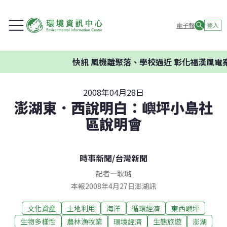
電子報
登入
快訊
風機離聚落、學校過近 彰化福漢風電案環
2008年04月28日
澎湖東．西說明白：嶼坪小島社
區說明會
時事新聞
/
台灣新聞
記者
—
耿璐
本報2008年4月27日澎湖訊
文化資產
土地利用
海洋
循環經濟
東西嶼坪
生物多樣性
農林漁牧業
環境經濟
生態旅遊
澎湖