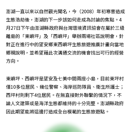
澎湖一直以來以自然觀光聞名，今（2008）年初寒害造成
生態浩劫後，澎湖的下一步該如何走成為討論的焦點。4
月27日下午由澎湖縣政府與台灣環境資訊協會在屬於三級
離島的「東嶼坪」及「西嶼坪」舉辦兩場社區說明會，針
對正在進行中的望安鄉東西嶼坪生態旅遊推廣計畫向當地
鄉親說明，並希望藉此次溝通交流的機會找出可行的經營
方向。
東嶼坪、西嶼坪是望安及七美中間兩座小島，目前東坪村
僅10多位居民、幾位警察、海岸巡防隊員、衛生所護士；
西坪村則剩下4位居民。在無直接對外聯繫的情況下，不
論人文建築或是海洋生態都維持的十分完整。澎湖縣政府
因此期望能將這邊打造成全台模範的生態旅遊點。