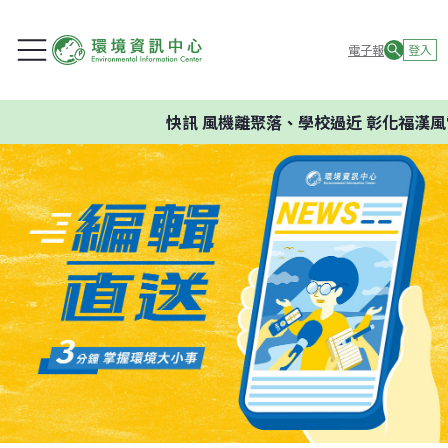
電子報
登入
快訊
風機離聚落、學校過近 彰化福漢風