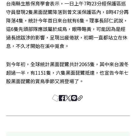
台南縣生態保育學會表示，一日上午7時23分經保護區巡
守員發現2隻黑面琵鷺降落到曾文溪保護區內，8時47分再
降落4隻，統計今年首日來台就有6隻。理事長邱仁武說，
這6隻先頭部隊應該屬於成鳥，眼帶略黃，可能因為是經
過長途跋涉的影響，呈現出疲倦狀，初期一直都站立在休
息，不久才開始在溪中覓食。
到今年初，全球統計黑面琵鷺共計2065隻，其中來台渡冬
超過一半，有1151隻，六隻黑面琵鷺抵達，也宣告今年七
股黑面琵鷺的賞鳥季節又將登場了。