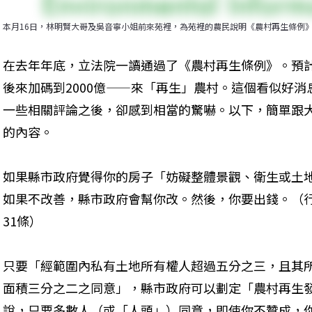
本月16日，林明賢大哥及吳音寧小姐前來苑裡，為苑裡的農民說明《農村再生條例
在去年年底，立法院一讀通過了《農村再生條例》。預計花
後來加碼到2000億——來「再生」農村。這個看似好消
一些相關評論之後，卻感到相當的驚嚇。以下，簡單跟
的內容。 
如果縣市政府覺得你的房子「妨礙整體景觀、衛生或土
如果不改善，縣市政府會幫你改。然後，你要出錢。（行
31條） 
只要「經範圍內私有土地所有權人超過五分之三，且其
面積三分之二之同意」，縣市政府可以劃定「農村再生
說，只要多數人（或「人頭」）同意，即使你不贊成，