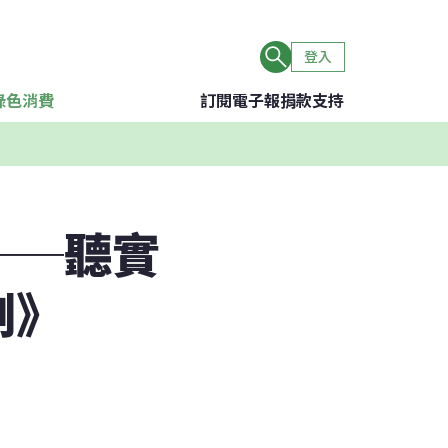
登入
綠色消費
訂閱電子報
捐款支持
──聽實
例》