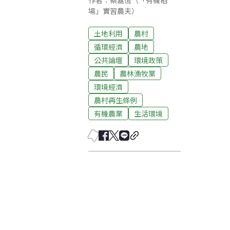
作者：蔡嘉恆（「有機稻
場」實習農夫）
土地利用
農村
循環經濟
農地
公共論壇
環境政策
農民
農林漁牧業
環境經濟
農村再生條例
有機農業
生活環境