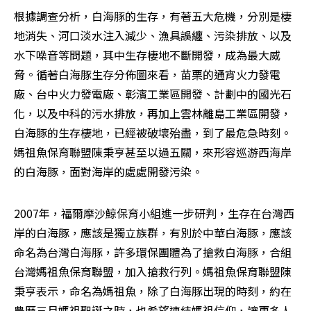
根據調查分析，白海豚的生存，有著五大危機，分別是棲
地消失、河口淡水注入減少、漁具誤纏、污染排放、以及
水下噪音等問題，其中生存棲地不斷開發，成為最大威
脅。循著白海豚生存分佈圖來看，苗栗的通宵火力發電
廠、台中火力發電廠、彰濱工業區開發、計劃中的國光石
化，以及中科的污水排放，再加上雲林離島工業區開發，
白海豚的生存棲地，已經被破壞殆盡，到了最危急時刻。
媽祖魚保育聯盟陳秉亨甚至以過五關，來形容巡游西海岸
的白海豚，面對海岸的處處開發污染。
2007年，福爾摩沙鯨保育小組進一步研判，生存在台灣西
岸的白海豚，應該是獨立族群，有別於中華白海豚，應該
命名為台灣白海豚，許多環保團體為了搶救白海豚，合組
台灣媽祖魚保育聯盟，加入搶救行列。媽祖魚保育聯盟陳
秉亨表示，命名為媽祖魚，除了白海豚出現的時刻，約在
農曆三月媽祖聖誕之時，也希望連結媽祖信仰，讓更多人