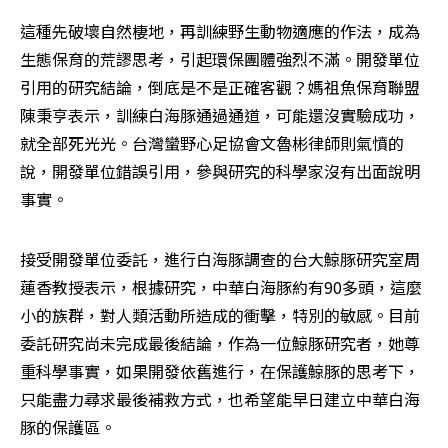
這種先破壞自然棲地，再訓練野生動物適應的作法，成為
生態保育的荒謬思考，引起環保團體強烈不滿。開發單位
引用的研究結論，倒底是不是正確客觀？媽祖魚保育聯盟
陳秉亨表示，訓練白海豚通過通道，可能還沒實驗成功，
就全部死光光。台灣蠻野心足協會文魯彬律師則氣憤的
說，開發單位錯誤引用，參與研究的科學家沒有出面說明
事實。
接受開發單位委託，進行白海豚調查的台大鯨豚研究室周
蓮香教授表示，根據研究，中華白海豚約有90多頭，這麼
小的族群，對人類活動所造成的衝擊，特別的敏感。目前
委託研究尚未完成最後結論，作為一位鯨豚研究者，她尊
重科學事實，如果開發依舊進行，在保護鯨豚的思考下，
只能盡力尋求最後補救方式，也希望能早日建立中華白海
豚的保護區。