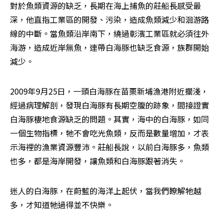
對於魚類資源的缺乏，長期在海上捕魚的莊船長感受最
深，他直指工業區的開發、污染，造成魚類減少和洄游路
線的中斷。當魚類沿岸南下，繞過彰濱工業區就必須往外
海游，造成近岸無魚，連帶白海豚也缺乏食源，族群開始
減少。
2009年9月25日，一頭白海豚在苗栗新埔漁港附近擱淺，
經過病理解剖，發現白海豚有長期空腹的跡象，間接證實
白海豚棲地食源缺乏的問題。其實，海中的白海豚，如同
一個生物指標，牠不會吃光魚類，反而是數量增加，才表
示海裡的漁業資源豐沛。莊船長說，以前白海豚多，魚類
也多，都是海岸開發，讓魚類和白海豚跟著消失。
迷人的白海豚，在蔚藍的海洋上起伏，當我們瞭解牠越
多，才知道牠過得並不快樂。