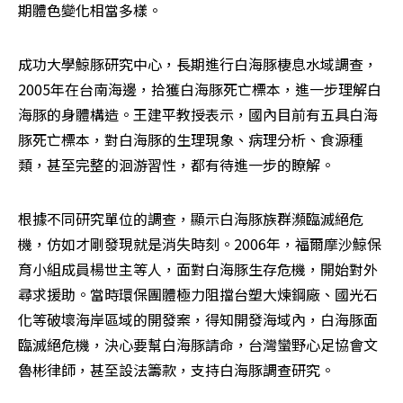
期體色變化相當多樣。
成功大學鯨豚研究中心，長期進行白海豚棲息水域調查，
2005年在台南海邊，拾獲白海豚死亡標本，進一步理解白
海豚的身體構造。王建平教授表示，國內目前有五具白海
豚死亡標本，對白海豚的生理現象、病理分析、食源種
類，甚至完整的洄游習性，都有待進一步的瞭解。
根據不同研究單位的調查，顯示白海豚族群瀕臨滅絕危
機，仿如才剛發現就是消失時刻。2006年，福爾摩沙鯨保
育小組成員楊世主等人，面對白海豚生存危機，開始對外
尋求援助。當時環保團體極力阻擋台塑大煉鋼廠、國光石
化等破壞海岸區域的開發案，得知開發海域內，白海豚面
臨滅絕危機，決心要幫白海豚請命，台灣蠻野心足協會文
魯彬律師，甚至設法籌款，支持白海豚調查研究。