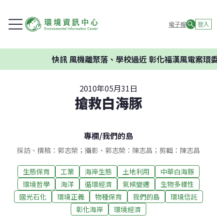
電子報
登入
快訊
風機離聚落、學校過近 彰化福漢風電案環委建議
2010年05月31日
搶救白海豚
專欄
/
我們的島
採訪、撰稿：郭志榮；攝影、郭志榮：陳志昌；剪輯：陳志昌
生態保育
工業
海岸生態
土地利用
中華白海豚
環境哲學
海洋
循環經濟
氣候變遷
生物多樣性
國光石化
環境正義
物種保育
我們的島
環境信託
彰化海岸
環境經濟