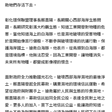
助牠們存活下去。
彰化環保聯盟理事長蔡嘉陽，長期關心西部海岸生態問
題，長期研究彰濱大杓鷸生態，知道工業開發對物種的危
害，當他知道海上的白海豚，也是濕地破壞的受害物種，
於是開始像苦行僧般，不斷參與破壞環境的抗議行動，保
護海岸國土，搶救白海豚。他表示，從鳥類到白海豚，都
是環境指標，他無法忍受，因為工業開發，讓物種消失，
未來所有物種，都變成影像裡的懷念。
面對政府全力推動國光石化，破壞西部海岸濕地的最後淨
土，蔡嘉陽發起全民募款，購賣濕地的環境信託運動，希
望從政府與財團手上，搶救屬於人民與生態的珍貴濕地。
蔡嘉陽表示，募款信託如同全民公投，表達全民對土地之
愛，更多人的加入，買下土地信託公益，能讓政府知道，
國土不能為財團無盡開發，必須為物種與人民留下生活場