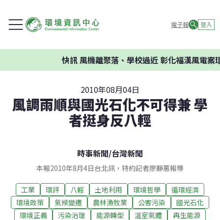
電子報
登入
快訊
風機離聚落、學校過近 彰化福漢風電案環委建
2010年08月04日
風調雨順與國光石化不可得兼 學
者挺身反八輕
時事新聞
/
台灣新聞
本報2010年8月4日台北訊，特約記者廖靜蕙報導
工業
環評
八輕
土地利用
環境哲學
循環經濟
環境政策
氣候變遷
農林漁牧業
公害污染
國光石化
環境正義
污染治理
能源轉型
溫室氣體
再生能源