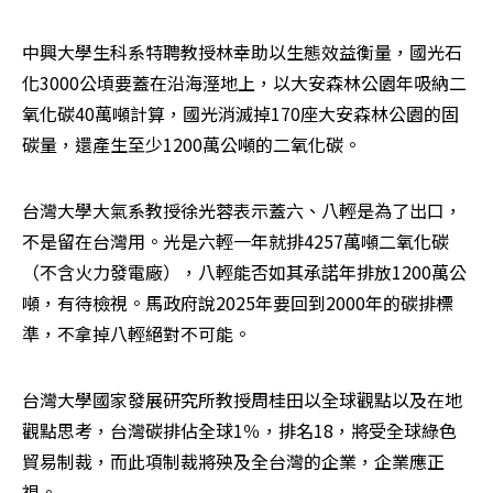
中興大學生科系特聘教授林幸助以生態效益衡量，國光石
化3000公頃要蓋在沿海溼地上，以大安森林公園年吸納二
氧化碳40萬噸計算，國光消滅掉170座大安森林公園的固
碳量，還產生至少1200萬公噸的二氧化碳。
台灣大學大氣系教授徐光蓉表示蓋六、八輕是為了出口，
不是留在台灣用。光是六輕一年就排4257萬噸二氧化碳
（不含火力發電廠），八輕能否如其承諾年排放1200萬公
噸，有待檢視。馬政府說2025年要回到2000年的碳排標
準，不拿掉八輕絕對不可能。
台灣大學國家發展研究所教授周桂田以全球觀點以及在地
觀點思考，台灣碳排佔全球1％，排名18，將受全球綠色
貿易制裁，而此項制裁將殃及全台灣的企業，企業應正
視。