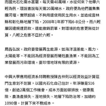
而國光石化需水甚窘，每天需40萬噸，水從何來？他舉六
輕為例，環說書說每天需20萬噸水，政府便為他們蓋集集
攔河堰，實際超過、不夠用還使用民生用水，並造成雲林
縣和彰化縣地層下陷，2008年1年即下陷6-8公分。而六輕
屢因違規遭罰款，還能撤銷罰單，對環境的危害更無從計
算，八輕之危害不亞於六輕。
周昌弘說，政府要發展再生能源，如海洋溫差能、風力、
太陽能等。不能因為經濟發展而犧牲農漁業，不能因為工
業發展而污染環境，要珍惜地球有限的資源。
中興大學應用經濟系特聘教授陳吉仲則以經濟效益計算這
門生意划不划算。以國光石化自己估計，年淨賺是516
億，創造2萬個工作機會。成本方面如碳排放、健康風
險、農漁產損失、溼地損失、地層下陷防治等，加總約
1090億，計算下來不敷成本。