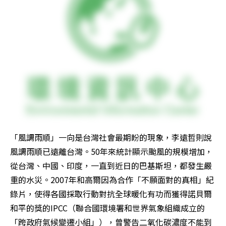
「風調雨順」一向是台灣社會最期盼的現象，李遠哲則說
風調雨順已遠離台灣。50年來統計顯示颱風的規模增加，
從台灣、中國、印度，一直到近日的巴基斯坦，都發生嚴
重的水災。2007年和高爾因為合作「不願面對的真相」紀
錄片，使得各國採取行動對抗全球暖化有功而獲得諾貝爾
和平的獎的IPCC（聯合國環境署和世界氣象組織成立的
「跨政府氣候變遷小組」），曾警告二氧化碳濃度不能到