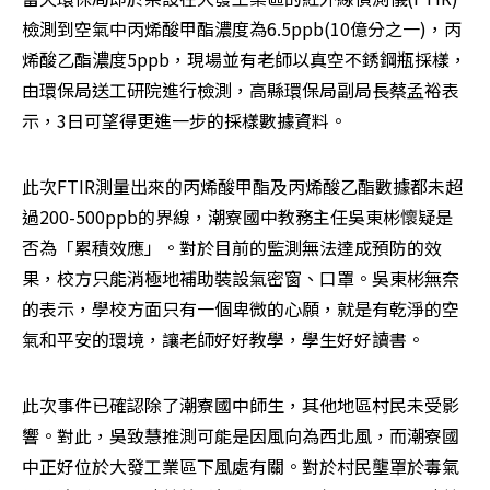
檢測到空氣中丙烯酸甲酯濃度為6.5ppb(10億分之一)，丙
烯酸乙酯濃度5ppb，現場並有老師以真空不銹鋼瓶採樣，
由環保局送工研院進行檢測，高縣環保局副局長蔡孟裕表
示，3日可望得更進一步的採樣數據資料。
此次FTIR測量出來的丙烯酸甲酯及丙烯酸乙酯數據都未超
過200-500ppb的界線，潮寮國中教務主任吳東彬懷疑是
否為「累積效應」。對於目前的監測無法達成預防的效
果，校方只能消極地補助裝設氣密窗、口罩。吳東彬無奈
的表示，學校方面只有一個卑微的心願，就是有乾淨的空
氣和平安的環境，讓老師好好教學，學生好好讀書。
此次事件已確認除了潮寮國中師生，其他地區村民未受影
響。對此，吳致慧推測可能是因風向為西北風，而潮寮國
中正好位於大發工業區下風處有關。對於村民壟罩於毒氣