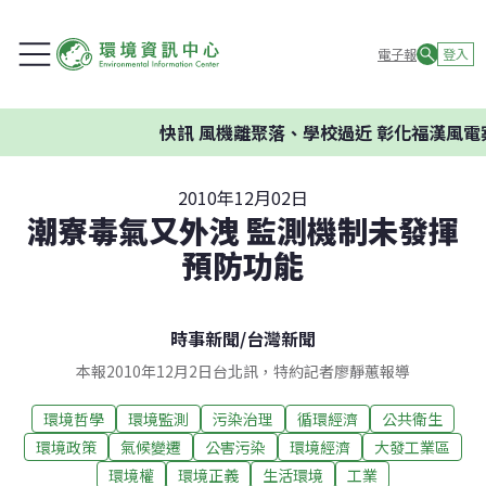
電子報
登入
快訊
風機離聚落、學校過近 彰化福漢風電
2010年12月02日
潮寮毒氣又外洩 監測機制未發揮
預防功能
時事新聞
/
台灣新聞
本報2010年12月2日台北訊，特約記者廖靜蕙報導
環境哲學
環境監測
污染治理
循環經濟
公共衛生
環境政策
氣候變遷
公害污染
環境經濟
大發工業區
環境權
環境正義
生活環境
工業