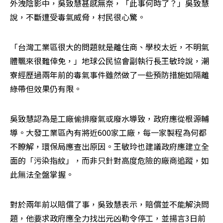
外洩陰影中，吳致慧甚感無奈，「此事何時了？」吳致慧
說，不斷遭受毒氣威脅，村民很心驚。
「台灣工業區很大的問題就是離住商、學校太近，不明氣
體飄來很難倖免，」地球公民協會副執行長王敏玲說，潮
寮經歷過兩年前的毒氣事件雖然做了一些預防措施如隔離
綠帶但效果仍有限。
吳致慧認為是工廠偷排廢氣或廢水導致，政府應從根源輔
導。大發工業區內有將近600家工廠，每一家製程為何都
不瞭解，環保局應查出原因。王敏玲也建議政府應建立全
面的「污染指紋」，而非只針對高度危險的廠商追蹤，如
此無法全盤掌握。
對於兩年前以賠償了事，吳致慧表示，賠償並不能解決問
題，他要求政府應全力找出元凶勒令停工，並揚言3日前