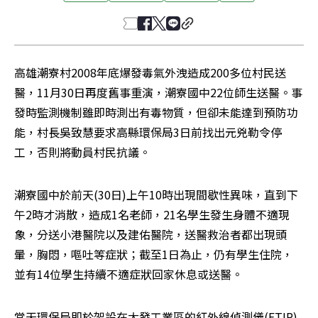
高雄潮寮村2008年底爆發毒氣外洩造成200多位村民送
醫，11月30日再度舊事重演，潮寮國中22位師生送醫。事
發時監測機制雖即時測出有毒物質，但卻未能達到預防功
能，村長吳致慧要求高縣環保局3日前找出元兇勒令停
工，否則將動員村民抗議。
潮寮國中於前天(30日)上午10時出現間歇性異味，直到下
午2時才消散，造成1名老師，21名學生發生身體不適現
象，分送小港醫院以及建佑醫院，送醫救治者都出現頭
暈，胸悶，嘔吐等症狀；截至1日為止，仍有學生住院，
並有14位學生持續不適症狀回家休息或送醫。
當天環保局即於架設在大發工業區的紅外線偵測儀(FTIR)