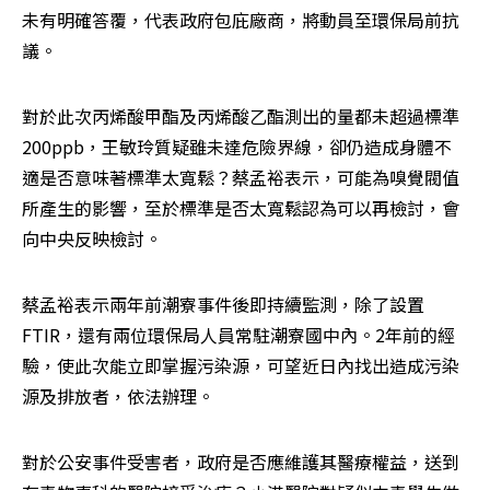
未有明確答覆，代表政府包庇廠商，將動員至環保局前抗
議。
對於此次丙烯酸甲酯及丙烯酸乙酯測出的量都未超過標準
200ppb，王敏玲質疑雖未達危險界線，卻仍造成身體不
適是否意味著標準太寬鬆？蔡孟裕表示，可能為嗅覺閥值
所產生的影響，至於標準是否太寬鬆認為可以再檢討，會
向中央反映檢討。
蔡孟裕表示兩年前潮寮事件後即持續監測，除了設置
FTIR，還有兩位環保局人員常駐潮寮國中內。2年前的經
驗，使此次能立即掌握污染源，可望近日內找出造成污染
源及排放者，依法辦理。
對於公安事件受害者，政府是否應維護其醫療權益，送到