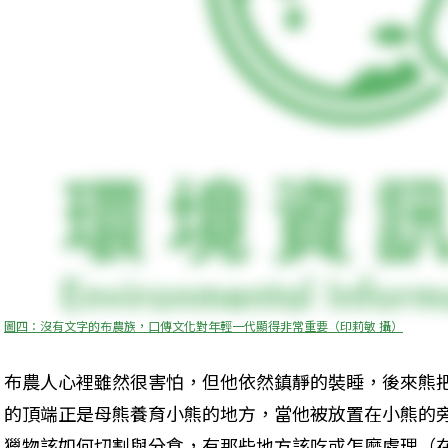
圖四：沒有文字的布農族，口傳文化對年輕一代顯得非常重要（印莉敏 攝）
布農人心裡雖然很害怕，但他依然鎮靜的裝睡，後來熊
的頂端正是母熊養育小熊的地方，當他被放置在小熊的
獵物該如何切割與分食，有那些地方該吃或怎麼處理（