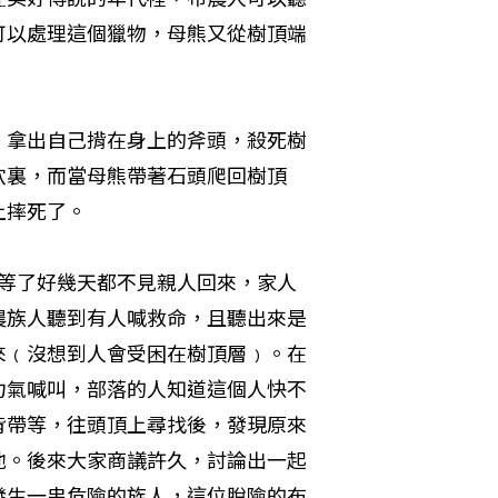
可以處理這個獵物，母熊又從樹頂端
，拿出自己揹在身上的斧頭，殺死樹
穴裏，而當母熊帶著石頭爬回樹頂
上摔死了。
人等了好幾天都不見親人回來，家人
農族人聽到有人喊救命，且聽出來是
來﹙沒想到人會受困在樹頂層﹚。在
力氣喊叫，部落的人知道這個人快不
背帶等，往頭頂上尋找後，發現原來
他。後來大家商議許久，討論出一起
發生一串危險的族人，這位脫險的布