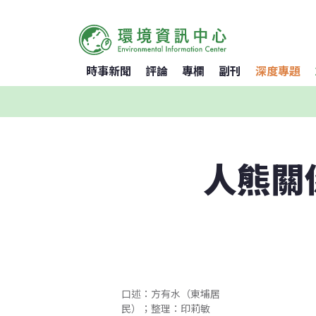
時事新聞
評論
專欄
副刊
深度專題
人熊關
口述：方有水（東埔居
民）；整理：印莉敏