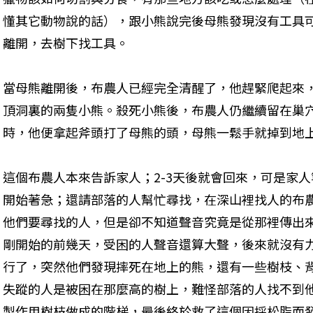
懂其它動物說的話），跟小熊說完後母熊發現沒有工具
離開，去樹下找工具。
當母熊離開後，布農人已經完全清醒了，他趕緊爬起來
頂洞裏的兩隻小熊。殺死小熊後，布農人仍繼續留在巢
時，他便拿起斧頭打了母熊的頭，母熊一鬆手就掉到地
這個布農人本來告訴家人；2-3天後就會回來，可是家
開始著急；還請部落的人幫忙尋找，在深山裡找人的布
他們要尋找的人，但是卻不知道聲音究竟是從那裡傳出
剛開始的前幾天，受困的人聲音還算大聲，後來就沒有
行了，突然他們發現摔死在地上的熊，還有一些樹枝、
失蹤的人是被困在那麼高的樹上，難怪部落的人找不到
製作用樹枝做成的階梯，最後終於救了這個因採松脂而