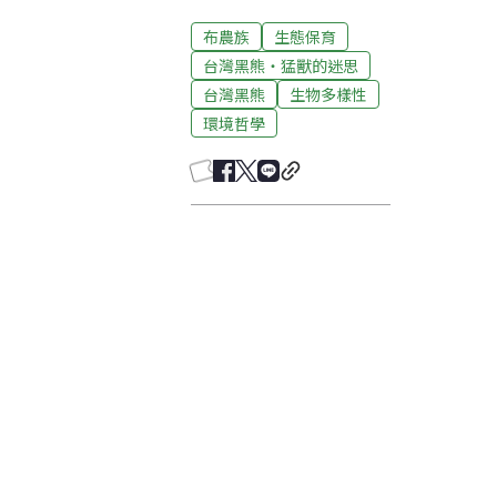
布農族
生態保育
台灣黑熊‧猛獸的迷思
台灣黑熊
生物多樣性
環境哲學