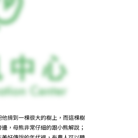
把他揹到一棵很大的樹上，而這棵樹
旁邊，母熊非常仔細的跟小熊解說；
在美好傳說的年代裡，布農人可以聽