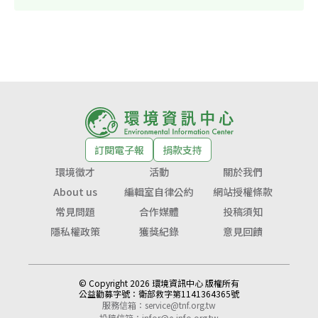
訂閱電子報
捐款支持
環境徵才
活動
關於我們
About us
編輯室自律公約
網站授權條款
常見問題
合作媒體
投稿須知
隱私權政策
獲獎紀錄
意見回饋
© Copyright 2026 環境資訊中心 版權所有
公益勸募字號：
衛部救字第1141364365號
服務信箱：
service@tnf.org.tw
投稿信箱：
infor@e-info.org.tw