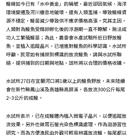
鰻線如今已有「水中黃金」的稱號，最近卻因氣候、海洋
環境變遷及河川棲息地破壞，還有人類濫捕，導致鰻線資
源不穩定，鰻苗減少導致供不應求價格高漲。究其主因，
人類對為鰻魚受精卵孵化後的浮游期一直不瞭解，無法成
功人工繁殖鰻苗；為此，農委會水產試驗所近日野放鰻
魚，並植入追蹤晶片，已增進對鰻魚的科學認識。水試所
呼籲，民眾如有捕撈到標識的放流鰻魚，請與水試所聯
絡，提供捕到的日期與地點，該所將以合理的價格收購。
水試所27日在宜蘭河口將1歲以上的鰻魚野放，未來陸續
會在新竹縣鳳山溪及高雄縣高屏溪，各放流300公斤每尾
2~3公斤的成鰻。
水試所表示，已在成鰻體內植入微電子晶片，以便追蹤放
流效果，另外也做耳石螢光染色標識處理，作為洄游習性
研究。而為方便漁民由外觀可輕易辨識放流鰻，每尾都以