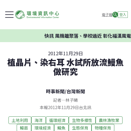
電子報
登入
快訊
風機離聚落、學校過近 彰化福漢風電
2012年11月29日
植晶片、染右耳 水試所放流鰻魚
做研究
時事新聞
/
台灣新聞
記者
—
林子晴
本報2012年11月29日台北訊
土地利用
海洋
循環經濟
生物多樣性
農林漁牧業
鰻苗
環境經濟
鰻魚
生態保育
物種保育