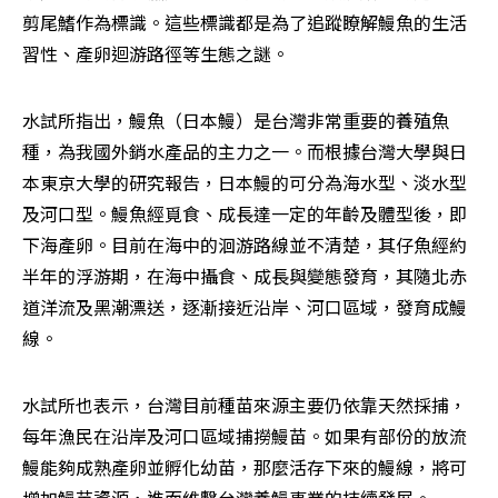
剪尾鰭作為標識。這些標識都是為了追蹤瞭解鰻魚的生活
習性、產卵迴游路徑等生態之謎。
水試所指出，鰻魚（日本鰻）是台灣非常重要的養殖魚
種，為我國外銷水產品的主力之一。而根據台灣大學與日
本東京大學的研究報告，日本鰻的可分為海水型、淡水型
及河口型。鰻魚經覓食、成長達一定的年齡及體型後，即
下海產卵。目前在海中的洄游路線並不清楚，其仔魚經約
半年的浮游期，在海中攝食、成長與變態發育，其隨北赤
道洋流及黑潮漂送，逐漸接近沿岸、河口區域，發育成鰻
線。
水試所也表示，台灣目前種苗來源主要仍依靠天然採捕，
每年漁民在沿岸及河口區域捕撈鰻苗。如果有部份的放流
鰻能夠成熟產卵並孵化幼苗，那麼活存下來的鰻線，將可