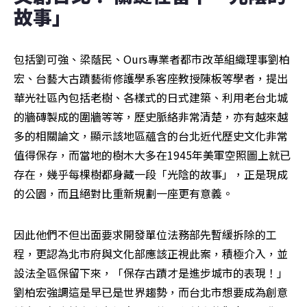
故事」 
包括劉可強、梁蔭民、Ours專業者都市改革組織理事劉柏
宏、台藝大古蹟藝術修護學系客座教授陳板等學者，提出
華光社區內包括老樹、各樣式的日式建築、利用老台北城
的牆磚製成的圍牆等等，歷史脈絡非常清楚，亦有越來越
多的相關論文，顯示該地區蘊含的台北近代歷史文化非常
值得保存，而當地的樹木大多在1945年美軍空照圖上就已
存在，幾乎每棵樹都身藏一段「光陰的故事」，正是現成
的公園，而且絕對比重新規劃一座更有意義。
因此他們不但出面要求開發單位法務部先暫緩拆除的工
程，更認為北市府與文化部應該正視此案，積極介入，並
設法全區保留下來，「保存古蹟才是進步城市的表現！」
劉柏宏強調這是早已是世界趨勢，而台北市想要成為創意