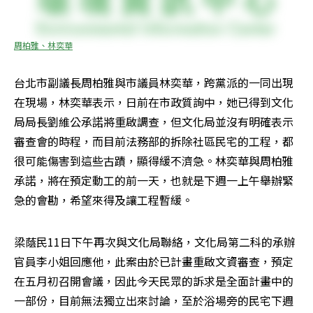
周柏雅、林奕華
台北市副議長周柏雅與市議員林奕華，跨黨派的一同出現
在現場，林奕華表示，日前在市政質詢中，她已得到文化
局局長劉維公承諾將重啟調查，但文化局並沒有明確表示
審查會的時程，而目前法務部的拆除社區民宅的工程，都
很可能傷害到這些古蹟，顯得緩不濟急。林奕華與周柏雅
承諾，將在預定動工的前一天，也就是下週一上午舉辦緊
急的會勘，希望來得及讓工程暫緩。
梁蔭民11日下午再次與文化局聯絡，文化局第二科的承辦
官員李小姐回應他，此案由於已計畫重啟文資審查，預定
在五月初召開會議，因此今天民眾的訴求是全面計畫中的
一部份，目前無法獨立出來討論，至於浴場旁的民宅下週