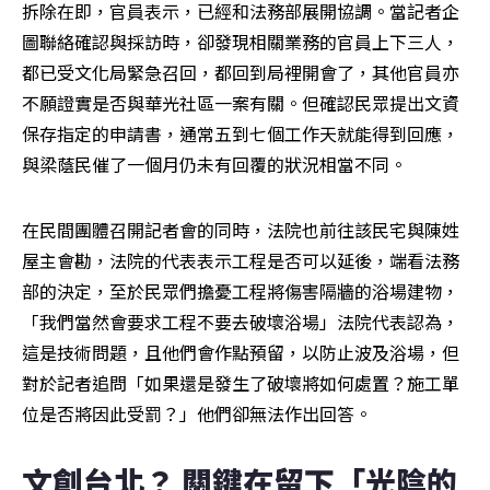
拆除在即，官員表示，已經和法務部展開協調。當記者企
圖聯絡確認與採訪時，卻發現相關業務的官員上下三人，
都已受文化局緊急召回，都回到局裡開會了，其他官員亦
不願證實是否與華光社區一案有關。但確認民眾提出文資
保存指定的申請書，通常五到七個工作天就能得到回應，
與梁蔭民催了一個月仍未有回覆的狀況相當不同。
在民間團體召開記者會的同時，法院也前往該民宅與陳姓
屋主會勘，法院的代表表示工程是否可以延後，端看法務
部的決定，至於民眾們擔憂工程將傷害隔牆的浴場建物，
「我們當然會要求工程不要去破壞浴場」法院代表認為，
這是技術問題，且他們會作點預留，以防止波及浴場，但
對於記者追問「如果還是發生了破壞將如何處置？施工單
位是否將因此受罰？」他們卻無法作出回答。
文創台北？ 關鍵在留下「光陰的