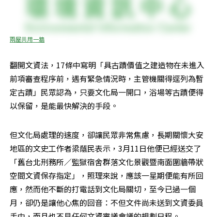
兩屋共用一牆
翻開文資法，17條中寫明「具古蹟價值之建造物在未進入
前項審查程序前，遇有緊急情況時，主管機關得逕列為暫
定古蹟」民眾認為，只要文化局一開口，浴場等古蹟便得
以保留，是能最快解決的手段。
但文化局處理的速度，卻讓民眾非常焦慮，長期關懷大安
地區的文史工作者梁蔭民表示，3月11日他便已經送交了
「舊台北刑務所／監獄宿舍群落文化景觀暨南面圍牆帶狀
空間文資保存指定」，照理來說，應該一星期便能有所回
應，然而他不斷的打電話到文化局關切，至今已過一個
月，卻仍是讓他心焦的回音：不但文件尚未送到文資委員
手中，而且也不見任何文資審議會議的規劃日程。