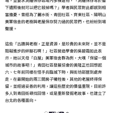
場，並要求測繪保存區域內多棟建物，「測繪保存等於留
下遺照後就可以把它殺掉嗎？」學者與民眾對此都感到相
當擔憂。曾經為了麗水街、青田社區、齊東社區、陽明山
美軍宿舍的老樹與老屋保存努力過的民眾們，也紛紛到場
聲援。
這些「古蹟與老樹，正是資源，是珍貴的未來財，並不是
阻礙進步的絆腳石啊！」社區營造學會的吳碧霜如此表
示，她以天母「白屋」美軍宿舍群為例，大嘆「保留一個
城市的故事吧！」青田社區發展協會的黃隆正也回想起
六、七年前同樣在怪手兵臨城下時，與街坊鄰居到處奔
走，在最開始的兩三間房子犧牲後，其他的老屋終得保
留，並經過妥善的利用，讓這些歷史的價值重現，目前許
多人到青田街尋找回憶，或是重新發掘老故事，也建立了
台北的各種面向。