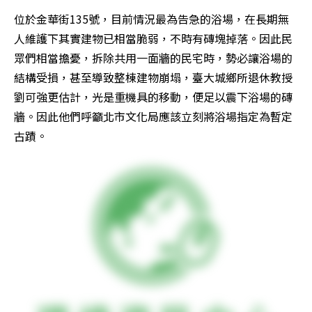
位於金華街135號，目前情況最為告急的浴場，在長期無
人維護下其實建物已相當脆弱，不時有磚塊掉落。因此民
眾們相當擔憂，拆除共用一面牆的民宅時，勢必讓浴場的
結構受損，甚至導致整棟建物崩塌，臺大城鄉所退休教授
劉可強更估計，光是重機具的移動，便足以震下浴場的磚
牆。因此他們呼籲北市文化局應該立刻將浴場指定為暫定
古蹟。