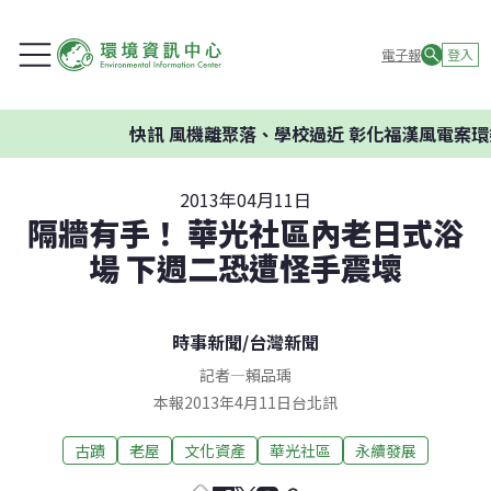
電子報
登入
快訊
風機離聚落、學校過近 彰化福漢風電案環委建議
2013年04月11日
隔牆有手！ 華光社區內老日式浴
場 下週二恐遭怪手震壞
時事新聞
/
台灣新聞
記者
—
賴品瑀
本報2013年4月11日台北訊
古蹟
老屋
文化資產
華光社區
永續發展