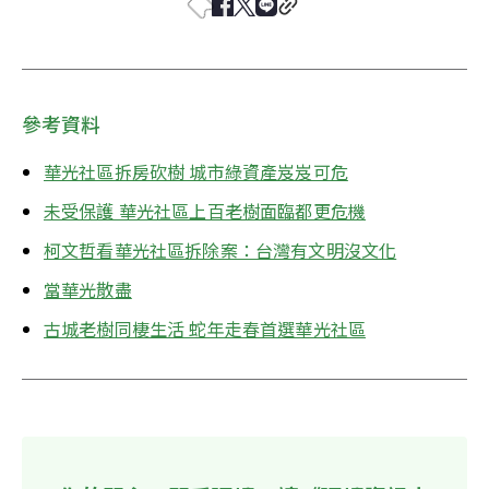
參考資料
華光社區拆房砍樹 城市綠資產岌岌可危
未受保護 華光社區上百老樹面臨都更危機
柯文哲看華光社區拆除案：台灣有文明沒文化
當華光散盡
古城老樹同棲生活 蛇年走春首選華光社區