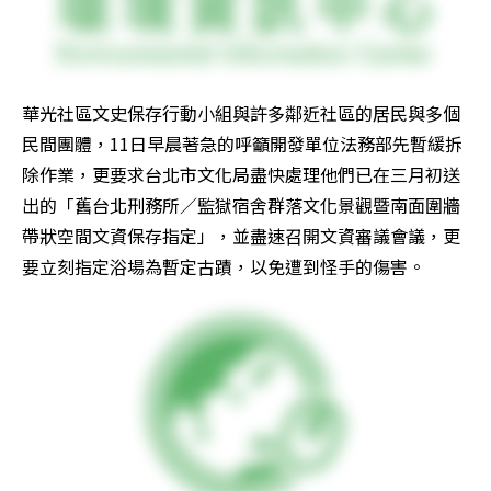
華光社區文史保存行動小組與許多鄰近社區的居民與多個
民間團體，11日早晨著急的呼籲開發單位法務部先暫緩拆
除作業，更要求台北市文化局盡快處理他們已在三月初送
出的「舊台北刑務所／監獄宿舍群落文化景觀暨南面圍牆
帶狀空間文資保存指定」，並盡速召開文資審議會議，更
要立刻指定浴場為暫定古蹟，以免遭到怪手的傷害。