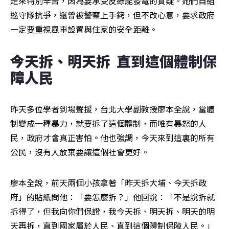
走來特別辛苦，因為要承受反綠能發電的質疑。她們自組
巡守隊抗爭，還曾被警察上手銬，但不改心意，要求政府
一定要重視風車設置與住家的安全距離。
今天拆、明天拆  直到這個體制保
障人民
昨天多位學者到場聲援，台北大學副教授廖本全說，當體
制變成一種暴力，就要拆了這個體制，而唯有暴怒的人
民，政府才會真正害怕。他也強調，今天來到這裏的所有
公民，沒有人放棄要讓這個社會更好。
廖本全說，前天兩個小孩拿著「昨天拆大埔、今天拆政
府」的貼紙問他：「要怎麼拆？」他回說：「不是說拆就
拆得了，但我向你們保證，我今天拆、明天拆、明天的明
天再拆，直到國家屬於人民、直到這個體制保障人民。」