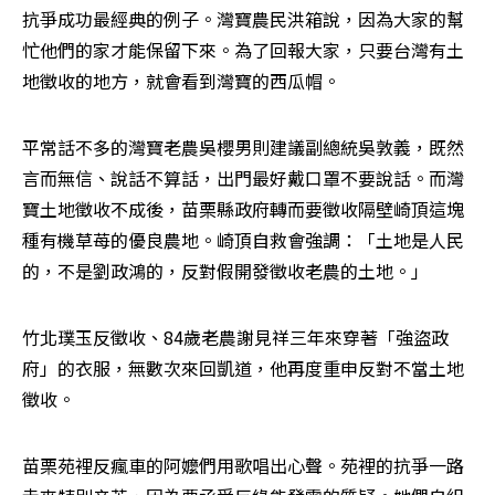
抗爭成功最經典的例子。灣寶農民洪箱說，因為大家的幫
忙他們的家才能保留下來。為了回報大家，只要台灣有土
地徵收的地方，就會看到灣寶的西瓜帽。
平常話不多的灣寶老農吳櫻男則建議副總統吳敦義，既然
言而無信、說話不算話，出門最好戴口罩不要說話。而灣
寶土地徵收不成後，苗栗縣政府轉而要徵收隔壁崎頂這塊
種有機草苺的優良農地。崎頂自救會強調：「土地是人民
的，不是劉政鴻的，反對假開發徵收老農的土地。」
竹北璞玉反徵收、84歲老農謝見祥三年來穿著「強盜政
府」的衣服，無數次來回凱道，他再度重申反對不當土地
徵收。
苗栗苑裡反瘋車的阿嬤們用歌唱出心聲。苑裡的抗爭一路