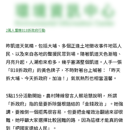
2萬人響應818拆政府行動
昨凱道天氣晴，包括大埔、多個正逢土地徵收事件地區人
民、以及來自各地的聲援民眾到場。隨著凱道天色漸暗、
月亮升起，人潮愈來愈多，幾乎塞滿整個凱道。人手一張
「818拆政府」的黃色牌子，不時對著台上喊著：「昨天
拆大埔、今天拆政府，加油！」氣氛熱烈也相當溫馨。
5點15分活動開始，農村陣線發言人蔡培慧說明， 所謂
「拆政府」指的是要拆除盤根錯結的「金錢政治 」。她強
調，要推倒一個拒馬很容易 ，但要把金權政治翻過來卻很
難，她呼籲大家選擇比較困難的路 ，因為這樣才能真的做
到「把國家還給人民」。