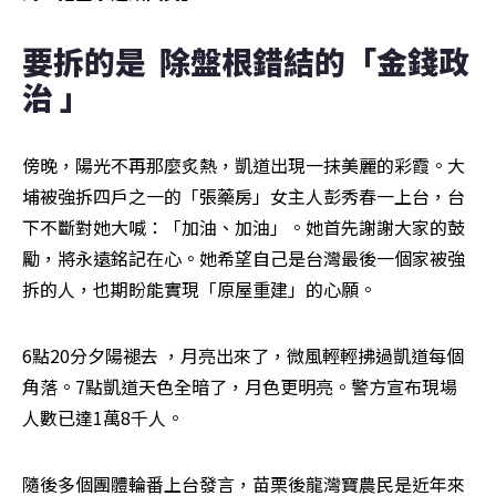
要拆的是  除盤根錯結的「金錢政
治 」
傍晚，陽光不再那麼炙熱，凱道出現一抹美麗的彩霞。大
埔被強拆四戶之一的「張藥房」女主人彭秀春一上台，台
下不斷對她大喊：「加油、加油」。她首先謝謝大家的鼓
勵，將永遠銘記在心。她希望自己是台灣最後一個家被強
拆的人，也期盼能實現「原屋重建」的心願。
6點20分夕陽褪去 ，月亮出來了，微風輕輕拂過凱道每個
角落。7點凱道天色全暗了，月色更明亮。警方宣布現場
人數已達1萬8千人。
隨後多個團體輪番上台發言，苗栗後龍灣寶農民是近年來