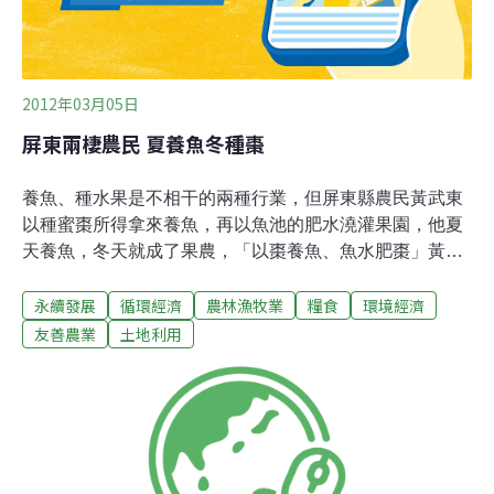
2012年03月05日
屏東兩棲農民 夏養魚冬種棗
養魚、種水果是不相干的兩種行業，但屏東縣農民黃武東
以種蜜棗所得拿來養魚，再以魚池的肥水澆灌果園，他夏
天養魚，冬天就成了果農，「以棗養魚、魚水肥棗」黃武
東因此成了「兩棲農民」。屏東縣九如鄉農會果樹產銷班
永續發展
循環經濟
農林漁牧業
糧食
環境經濟
第11班班長黃武東學的是機械工程，20多年前，他曾種了
1年棗子，隨即改行養觀賞魚，連他自己也沒想到，魚養
友善農業
土地利用
久了，最後竟又結合種棗子的老本行，又養魚、又種棗
子。黃武東在養魚過程中發現養殖池的水，含有許多微生
物、礦物質、有機肥，直接排掉未免可惜，用來灌溉果
園，再肥不過。於是他在五分地的棗園架起網室種蜜棗，
棗園旁開闢300坪的養殖池，繁殖翡翠石斑魚的魚苗，
「夏天我靠賣魚維生，冬天我靠賣蜜棗養家」。翡翠石斑