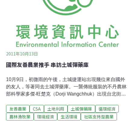
魚是從南美引進的鯛類，經濟價值相當高，養過觀賞魚的
他經過技術改良，平均1年內就可以把小小魚苗養到1斤
重，從1尾6元的魚苗，翻轉成1斤120元的身價；果園裡的
蜜棗也結實纍纍，果實粒粒飽滿。
2011年10月13日
國際友善農業推手 串訪土城彈藥庫
10月9日，初微雨的午後，土城捷運站出現幾位來自國外
的友人，等著同去土城彈藥庫。一襲傳統服裝的不丹農林
部科學家多傑‧旺楚克（Dorji Wangchhuk）出現台北街
頭，引起不少人側目；不久，美國社區支持型農業
友善農業
CSA
土地利用
土城彈藥庫
循環經濟
（CSA）的重要推手伊利莎白‧韓德森（Elizabeth
Henderson）也到了捷運站。由綠色陣線協會、曾文社區
農林漁牧業
環境經濟
生活環境
社區支持型農業
大學、秋圃基金會主辦的「小農、有機：未來的農業──米
之神、美國CSA、不丹農業」，邀請了國外幾位推動有機