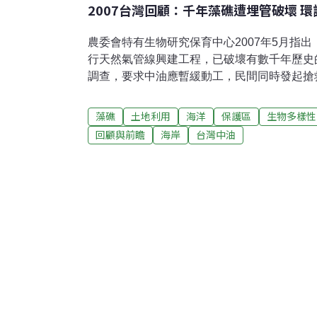
2007台灣回顧：千年藻礁遭埋管破壞 
農委會特有生物研究保育中心2007年5月指
行天然氣管線興建工程，已破壞有數千年歷史
調查，要求中油應暫緩動工，民間同時發起搶
於11月9日下午召開環評大會第158次會議
管線破壞桃園外海藻礁的因應對策，並且建議
藻礁
土地利用
海洋
保護區
生物多樣性
特有生物研究保育中心助理研究員劉靜榆指出
回顧與前瞻
海岸
台灣中油
溪口至新屋溪口間，寬達500公尺、長約4公
最大的區域。中油興建台中到桃園大潭的海底
響觀音外海的大片藻礁生態。此環評案早在20
未發現施工位置附近的桃園外海，有全台面積
施工之後，才由行政院特有生物中心發現，故
求中油停工，並提出因應對策報告。環保署強
中油也修改施