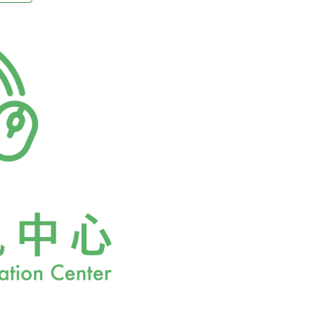
正義與發展正義，希望石化
環局加強稽查宜蘭礁溪鄉白雲
並非此條例考量重點。但將
黑陳年油垢」，縣府環保局
活生生將台北市的稅收轉移
居民更直呼「看到就想
思？陳菊對此問題，不願回
量白色油汙，環保局查獲食