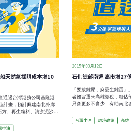
2015年03月12日
船天然氣採購成本增10
石化總部南遷 高市增27
「要放雞屎，麻愛生雞蛋」
者如皆遷來高雄繳稅，粗估
審查通過台灣港務公司基隆港
只會更多不會少，有助南北
陸計畫，預計興建南北外廓
南北城鄉資源分布趨向平均
石方、再生粒料、清淤泥沙
於希望石化業者將總公司南
進入二階環評，今（25日）正
台灣中油
環境政策
高雄
業管線管理自治條例」，並
快明年動工。（自由時報報
灣中油