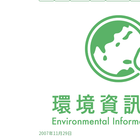
導）宜蘭礁溪農田排水溝 發現發黑陳年油垢 
村傳出農田排水溝汙染，結成一層層厚重「發
查出是渠道同時承接住家和餐飲業者廢汙水，
吐」。新北土城區承天路巷弄側溝也被發現大
品加工廠排廢水。（聯合新聞網報導）
2007年11月29日