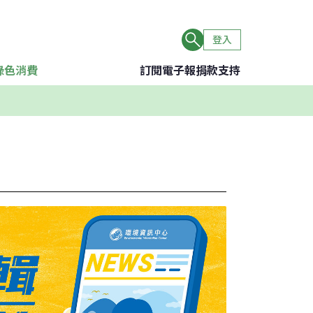
登入
綠色消費
訂閱電子報
捐款支持