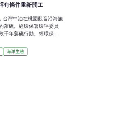
環評有條件重新開工
出，台灣中油在桃園觀音沿海施
的藻礁。經環保署環評委員
救千年藻礁行動。經環保署
，會中通過中油針對海底天然氣
主管機關規劃藻礁保護區。
海洋生態
，桃園縣觀音海岸的小飯壢
里，是目前藻礁礁體最完整、
天然氣輸送管，施工路徑影
05年通過環評審查，當時並
最大的稀有藻礁，是在中油
環保署以及相關單位立即要
調，儘管該案早通過環評，