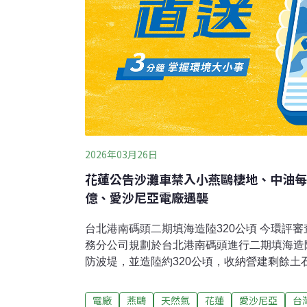
2026年03月26日
花蓮公告沙灘車禁入小燕鷗棲地、中油每
億、愛沙尼亞電廠遇襲
台北港南碼頭二期填海造陸320公頃 今環評
務分公司規劃於台北港南碼頭進行二期填海造
防波堤，並造陸約320公頃，收納營建剩餘土
等，防波堤合計5100公尺，因開發面積大、
式通過環評大會審查，將採分期分區開發，最
電廠
燕鷗
天然氣
花蓮
愛沙尼亞
台