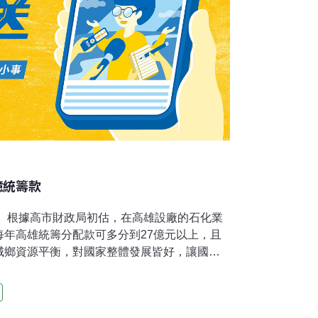
億統籌款
。 根據高市財政局初估，在高雄設廠的石化業
每年高雄統籌分配款可多分到27億元以上，且
城鄉資源平衡，對國家整體發展皆好，讓國家
，不但帶動南部發展、更還南部一個公道。對
遷高雄，市長陳菊強調，訂定「高雄市既有工
不是為了和台北搶稅款，而是為高雄爭取環境