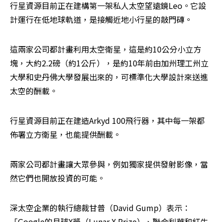
行星資源目前正在建構第一架私人太空望遠鏡Leo。它設
計運行在低地球軌道，是接觸近地小行星的敲門磚。
這兩家公司都計畫利用太空衛星，這是約10公分小立方
塊，大約2.2磅（約1公斤），是約10年前由加州理工州立
大學和史丹佛大學發展出來的，可標準化大學設計來送進
太空的酬載。
行星資源目前正在建造Arkyd 100飛行器，其中每一架都
佈署立方衛星，也能提供酬載。
兩家公司都計畫讓大眾參與，例如獨家提供發射影像，當
然它們也開放投資的可能。
深太空企業的執行總裁甘普（David Gump）表示：
「Google的月球X獎（Lunar X Prize）、聯合利華和紅牛