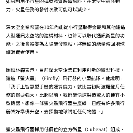
如果利用小行星的揮發物質製造燃料，在太空中補充動
力，火星任務的發射次數可能可以減少。
深太空企業希望在10年內能從小行星取得金屬和其他建造
大型通訊太空站的建構材料，也許可以取代通訊衛星的功
能，之後會轉變為太陽能發電站，將無碳的能量傳回地球
讓消費者使用。
圖姆林森表示，目前深太空企業正利用創新的微型科技，
建造「螢火蟲」（Firefly）飛行器的小型船隊。他說明，
「我手上智慧型手機的運算能力，就比當初阿波羅登月任
務的還要強大，比起以前，我們能快速製造驚人的便宜小
型機器。想像一條螢火蟲飛行器生產線，已經有許多飛行
器架好準備升空，去探勘地球附近任何物體。」
螢火蟲飛行器採用低價位的立方衛星（CubeSat）組成，