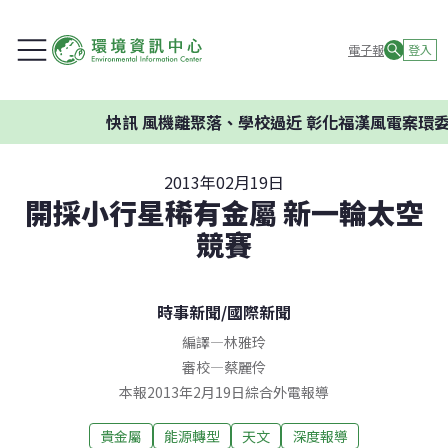
電子報
登入
快訊
風機離聚落、學校過近 彰化福漢風電案環委建議
2013年02月19日
開採小行星稀有金屬 新一輪太空
競賽
時事新聞
/
國際新聞
編譯
—
林雅玲
審校
—
蔡麗伶
本報2013年2月19日綜合外電報導
貴金屬
能源轉型
天文
深度報導