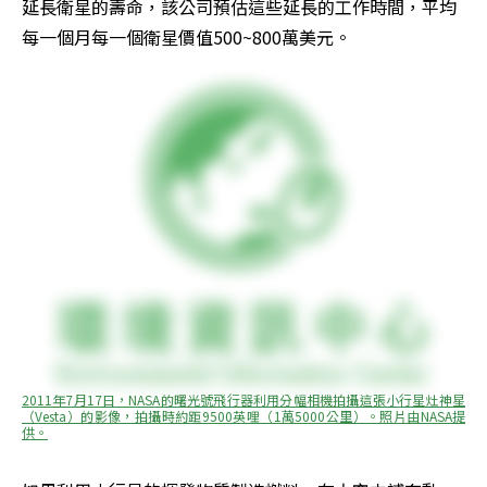
延長衛星的壽命，該公司預估這些延長的工作時間，平均
每一個月每一個衛星價值500~800萬美元。
2011年7月17日，NASA的曙光號飛行器利用分幅相機拍攝這張小行星灶神星
（Vesta）的影像，拍攝時約距9500英哩（1萬5000公里）。照片由NASA提
供。