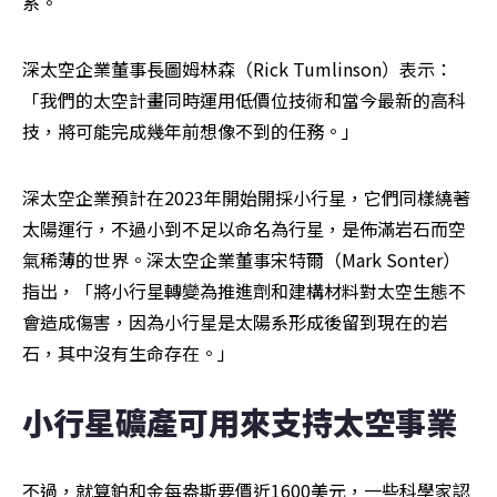
系。
深太空企業董事長圖姆林森（Rick Tumlinson）表示：
「我們的太空計畫同時運用低價位技術和當今最新的高科
技，將可能完成幾年前想像不到的任務。」
深太空企業預計在2023年開始開採小行星，它們同樣繞著
太陽運行，不過小到不足以命名為行星，是佈滿岩石而空
氣稀薄的世界。深太空企業董事宋特爾（Mark Sonter）
指出，「將小行星轉變為推進劑和建構材料對太空生態不
會造成傷害，因為小行星是太陽系形成後留到現在的岩
石，其中沒有生命存在。」
小行星礦產可用來支持太空事業
不過，就算鉑和金每盎斯要價近1600美元，一些科學家認