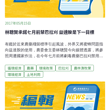
2017年05月15日
林聰賢承諾七月前禁巴拉刈 益達胺是下一目標
有鑑於近來農藥殘留標準引起風波，外界又將蜜蜂問題指
向益達胺的使用，農委會主委林聰賢今向媒體透露，將參
照周遭國家作法，在今年七月前將劇毒農藥巴拉刈禁用，
好減少該藥用作自殺的作法；此外，下一步也會把對蜜蜂
循環經濟
農藥
環境政策
巴拉刈
農林漁牧業
產生危害、類尼古丁農藥益達胺列為禁止標的。林聰賢：
巴拉刈中國韓國都已禁用，益達胺問題應重視根據衛福部
環境經濟
土地利用
調查，台灣使用巴拉刈自殺的死亡人數，從2006年的119
人，增加到2015年的209人，是過去10年的最高點，讓醫
界不斷呼籲農委會應禁用，與此同時，全世界也有50個國
家禁用巴拉刈，就連鄰近的中國與韓國也同步禁用。因
此，林聰賢在今日下午透露，過去巴拉刈停用時程一直未
定的問題，本來幕僚單位還規劃直到2019年才全面禁用，