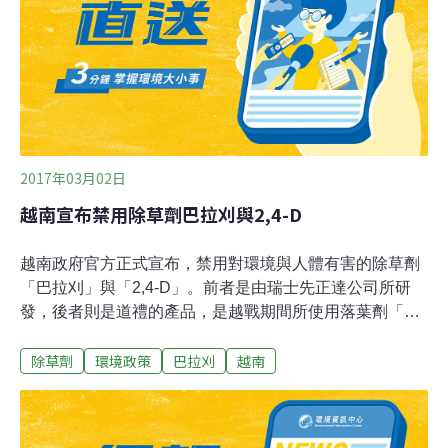
不過在聽取各方建議和參照週邊國家作法後，「台灣沒有
理由不禁用」，因此要求今年7月就要達到禁用巴拉刈的
目標，好讓農業更加友善環境。
2017年03月02日
越南宣布禁用除草劑巴拉刈與2,4-D
越南政府官方正式宣布，禁用對環境與人體有害的除草劑
「巴拉刈」與「2,4-D」。前者是由瑞士先正達公司所研
發，後者則是道禮的產品，是越戰期間所使用落葉劑「橙
劑(Agent Orange)」中的有機化合物，過渡期間為二年。
除草劑
環境政策
巴拉刈
越南
民間組織聯盟「越南農業行動網」（Pesticide Action
Network Vietnam, PAN）對此消息感到欣慰， 表示政府終
於開始重視人民的健康，希望未來能有更多危險的農藥被
禁止使用。2015年三月份，世界衛生組織轄下的國際癌症