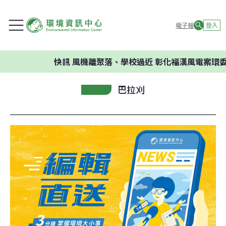
電子報
登入
快訊
風機離聚落、學校過近 彰化福漢風電案環委建
巴拉刈