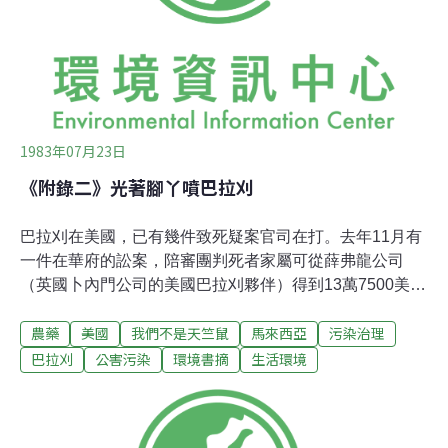
較其暴露在除草劑等農藥和其它神經性
1983年07月23日
《附錄二》光著腳丫噴巴拉刈
巴拉刈在美國，已有幾件致死疑案官司在打。去年11月有
一件在華府的訟案，陪審團判死者家屬可從薛弗龍公司
（英國卜內門公司的美國巴拉刈夥伴）得到13萬7500美元
的賠償，薛弗龍公司不服，正上訴中。使用巴拉刈是否安
農藥
美國
我們不是天竺鼠
馬來西亞
污染治理
全的整個焦點，目前主要給放在巴拉刈是否會經由皮膚吸
收的問題上，這是過去毒物學家不清楚的。根據卜內們公
巴拉刈
公害污染
環境書摘
生活環境
司的說法，巴拉刈是不會經過皮膚吸收的，所以卜內門公
司向第三世界國家促銷巴拉刈的小冊子上，精美印製一位
光腳丫噴灑巴拉刈的農夫──正噴者稻子與他自己裸露小