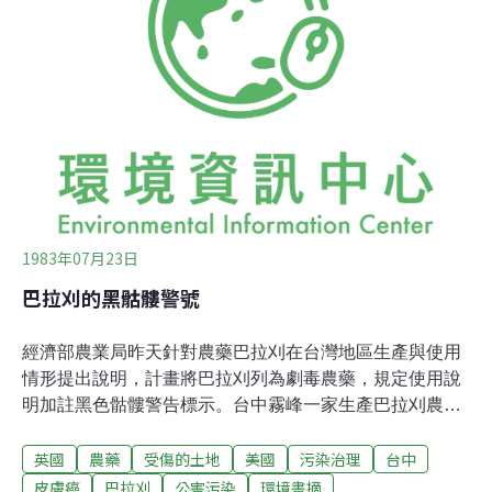
腿。今年6月號的「科學文摘」從千里達農地指證歷歷巴
拉刈皮膚吸收致死的例子。卜內門公司去函對抗，也言之
鑿鑿說，馬來西亞長期使用巴拉刈，從無「有害影響」。
站在中間地位的美國環境保護局在今年2月間，也對巴拉
刈提出看法，對巴拉刈皮膚吸收是否殺人只敢說：「只有
相當少的病例因此而死。」行文之中模稜兩可十分痛苦。
因為環保局當年准許巴拉刈在美國使用，巴拉刈如
1983年07月23日
巴拉刈的黑骷髏警號
經濟部農業局昨天針對農藥巴拉刈在台灣地區生產與使用
情形提出說明，計畫將巴拉刈列為劇毒農藥，規定使用說
明加註黑色骷髏警告標示。台中霧峰一家生產巴拉刈農藥
的化學公司，有十幾位員工發生皮膚病變，其中有二位出
英國
農藥
受傷的土地
美國
污染治理
台中
現「色素沈著」，部分有人皮膚癌先期徵兆，已引起主管
單位的注意。台灣地區生產農藥巴拉刈主要為外銷，民國
皮膚癌
巴拉刈
公害污染
環境書摘