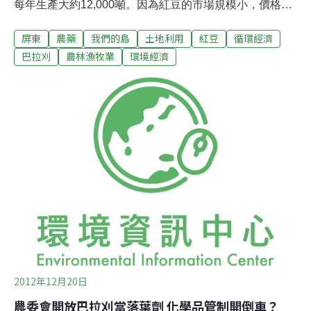
每年生產大約12,000噸。因為紅豆的市場規模小，價格容
易受到中盤商操控，農人為了求取利潤，擴大種植面積，
屏東
農藥
我們的島
土地利用
紅豆
循環經濟
然而機械採收卻面臨落葉時間不一致的問題。2011年，農
委會開放巴拉刈作為落葉劑使用，這個決定，將對台灣農
巴拉刈
農林漁牧業
環境經濟
村造成什麼影響？一月初，紅豆收割機穿梭在屏東平原的
紅豆田上，一袋袋圓潤飽滿的紅豆，是農民辛苦的成果。
對看天吃飯的農民來說，作物賣出去，錢入袋，才能真正
鬆口氣。今年忽冷忽熱的天氣，讓紅豆產量受影響，屏東
萬丹農會秘書蔡鳳理表示，產量不到往年的三分之一。紅
豆屬於裡作作物。所謂裡作，就是利用兩期作物空檔種植
的作物。紅豆在國慶日前後種植，一月初收割，成長期大
約九十天，溫暖的南台灣，正好適合它的生長，讓紅豆成
為高屏地區很受歡迎的作物。目前全台紅豆種植面積約有
5,500公頃。主要產地在屏東萬丹、高雄
2012年12月20日
農委會開放巴拉刈當落葉劑 化學品管制開倒車？