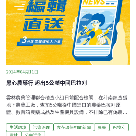
研究署（IARC）將孟山都（Monsanto）的明星商品除草
劑嘉磷塞（Glyphosate）列入第二級的「可能有致癌風
險」（"possibly carcinogenic to humans."）。
2014年04月11日
黑心農藥行 起出5公噸中國巴拉刈
雲林農藥管理聯合稽查小組日前配合檢調，在斗南鎮查獲
地下農藥工廠，查扣5公噸從中國進口的農藥巴拉刈原
體、數百箱農藥成品及生產機具設備，不排除已有偽農藥
流入市面。雲林縣動植物防疫所長張鴻猷表示，偽農藥成
生活環境
污染治理
食在環保相關新聞
農藥
巴拉刈
品取樣送驗，都檢出巴拉刈成份，巴拉刈雖是國內可使用
的除草藥劑，但未經合法製造，添加成份可能超標，對國
雲林
公害污染