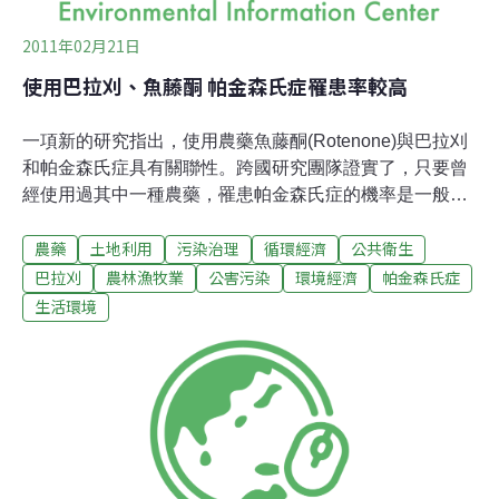
2011年02月21日
使用巴拉刈、魚藤酮 帕金森氏症罹患率較高
一項新的研究指出，使用農藥魚藤酮(Rotenone)與巴拉刈
和帕金森氏症具有關聯性。跨國研究團隊證實了，只要曾
經使用過其中一種農藥，罹患帕金森氏症的機率是一般未
曾使用者的2.5倍。此項研究是由位在加州的美國國家健康
農藥
土地利用
污染治理
循環經濟
公共衛生
中心、帕金森氏症臨床研究中心與其所屬的美國國家環境
健康科學中心研究團隊共同合作之研究成果。「魚藤酮直
巴拉刈
農林漁牧業
公害污染
環境經濟
帕金森氏症
接抑制細胞內製造能量的粒腺體(mitochondria)之功能」，
生活環境
國家環境健康中心研究學者、也是此項研究刊登在《環境
與健康展望期刊》的共同作者之一佛雷亞卡邁勒博士
(Freya Kamel)表示，「巴拉刈會製造更多氧氣的衍生物
(oxygen derivatives)，可能會導致細胞結構的傷害，民眾
使用此兩種農藥或是其他具有相似機轉的農藥，更有可能
發展出帕金森氏症。」研究學者在農業運動評估計畫
(FAME)分析了110位帕金森氏症患者與358位對照組，比