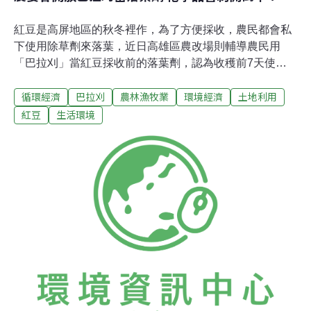
紅豆是高屏地區的秋冬裡作，為了方便採收，農民都會私
下使用除草劑來落葉，近日高雄區農改場則輔導農民用
「巴拉刈」當紅豆採收前的落葉劑，認為收穫前7天使
用，2天後殘留量就可低於我國訂定的殘留容許量，「消
循環經濟
巴拉刈
農林漁牧業
環境經濟
土地利用
費者食用安全無虞」。然而，為了配合機器採收開放巴拉
刈，不無化學品管制開倒車的疑慮；也有研究指出，容易
紅豆
生活環境
取得、傷害性大的巴拉刈，可能造成使用者神經性損傷。
巴拉刈可能導致帕金森氏症農委會高雄區農業改良場表
示，紅豆收穫前7天，使用24%巴拉刈（paraquat）溶液
200倍，2天後殘留量就已消退到0.05ppm以下，遠低於我
國訂定的殘留容許量0.2ppm，呼籲「不必聽信沒有科學根
據的傳言。」高雄場卻完全未提及對施用巴拉刈農民的風
險。根據維基百科「paraquat」，其中一份2011年美國國
家衛生研究院的研究顯示使用巴拉刈或類似的殺蟲劑，氧
化作用使細胞組織受到損害，很可能導致帕金森氏症
（Parkinson’