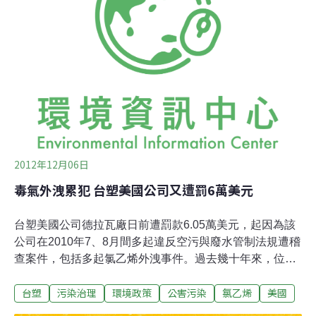
2次說明會，與家長溝通後，8月25日決定暫時將74名學童
遷回本校就讀，昨天分校小朋友首次回到本校上課，部分
家長擔心孩子不適應，還專程到校陪讀。本校特別安排老
師帶著學童認識「新學校」，大多數學童都感到很新鮮，
但覺得「學校變舊了」、「之前的學校比較大」、「樹木
變多了」，問他們比較喜歡哪裡？8成學童說，還是「分
校比較好」。
2012年12月06日
毒氣外洩累犯 台塑美國公司又遭罰6萬美元
台塑美國公司德拉瓦廠日前遭罰款6.05萬美元，起因為該
公司在2010年7、8月間多起違反空污與廢水管制法規遭稽
查案件，包括多起氯乙烯外洩事件。過去幾十年來，位於
德拉瓦州德拉瓦市的台塑廠，氯乙烯排放量一直居全美之
台塑
污染治理
環境政策
公害污染
氯乙烯
美國
首，1985年，還因屢次違法排污遭吊銷營運執照兩個星
期。氯乙烯為美國環保署高度列管的化學物質，是已知的