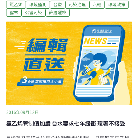
氯乙烯
環境監測
台塑
污染治理
六輕
環境政策
校空氣中VCM（氯乙烯單體）檢測結果均是零檢出，致癌
風險也僅有千萬分之一，低於一般可接受的風險。這項結
雲林
公害污染
許厝遷校
論是否表示許厝學童可以遷回許厝分校？國健署未鬆口，
表示還需跟家長、地方做進一步溝通。參加會議的台大公
衛學院教授詹長權也質疑環保署的採樣量跟採樣點都太
少，24小時僅採樣6公升，比正常呼吸量少很多。一早就
到國健署抗議的環保團體也表示，國健署不敢下結論，讓
決定權回到雲林縣政府，難以接受。環保署：VCM零檢出
致癌風險低 詹長權：測的量太少 誤判機率高雲林麥寮鄉
橋頭國小許厝分校距台塑六輕廠區僅900公尺，因研究顯
示學童尿液中VCM的代謝物TdGA（硫代二乙酸）濃度偏
高，罹癌風險增加，2014年，學童遷
2016年09月12日
氯乙烯管制值加嚴 台水要求七年緩衝 環署不接受