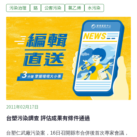
標。新市工業區土壤中的重金屬鉻超過管制標準2.1倍，地
污染治理
鉻
公害污染
氯乙烯
水污染
下水中的總酚超過管制標準4.75倍。保安工業區地下水中
的氯乙烯超過管制標準13.8倍。市府環保局隨即對工業區
周遭1公里內的魚塭、畜牧場及民生水井採樣檢測，幸好
工業區污染未擴散到區外。市府環保局表示，將追查污染
源及污染行為人，且劃定污染管制區，要求改善。保安工
業區有126家廠商，新市工業區有33家廠商，總酚及氯乙
烯都是致癌物質。
2011年02月17日
台塑污染調查 評估成果有條件通過
台塑仁武廠污染案，16日召開縣市合併後首次專家會議，