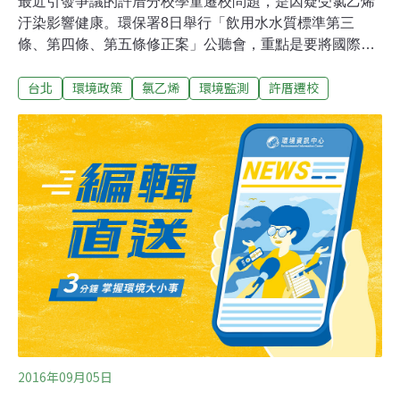
最近引發爭議的許厝分校學童遷校問題，是因疑受氯乙烯
汙染影響健康。環保署8日舉行「飲用水水質標準第三
條、第四條、第五條修正案」公聽會，重點是要將國際認
定的一級致癌物氯乙烯（VCM）加嚴管制值標準，台水表
台北
環境政策
氯乙烯
環境監測
許厝遷校
示要七年的緩衝期，環保署及環保團體均表示無法接受，
要求台水縮短時間達標。環署認為台水應有能力能達成, 國
人的健康不能等，不要讓人民失去耐心。環團則呼籲加嚴
標準是參考WHO而來，台水不要拖時間。
2016年09月05日