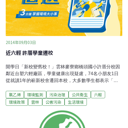
觸會對人體造成肝毒性，包括肝功能異常、肝腫大、肝硬
化、肝血管肉瘤、肝癌等疾病。此外，美國國家環境毒物
中心亦將嬰幼兒及國小學童歸類為高敏感族群，長期暴露
對孩童的發育將造成嚴重影響，此次研究發現麥寮普遍
2014年09月03日
近六輕 許厝學童遷校
開學日「新校變舊校！」雲林麥寮鄉橋頭國小許厝分校因
鄰近台塑六輕廠區，學童健康出現疑慮，74名小朋友1日
從就讀1年的嶄新校舍遷回本校，大多數學生都表示「學
校變小變舊了」，部分家長則認為遷校「治標不治本」，
氯乙烯
環境監測
污染治理
公共衛生
六輕
更有人批評「為什麼是受害者搬遷？」國家衛生研究院與
台大公衛教授詹長權合作，對六輕附近學童進行流行病學
環境政策
雲林
公害污染
生活環境
研究，日前研究結果出爐，距六輕僅900公尺的許厝分校
學童，尿液中VCM（氯乙烯）代謝物TdGA（硫代二乙
酸）偏高、罹癌風險增加，引發各界關切。相關單位召開