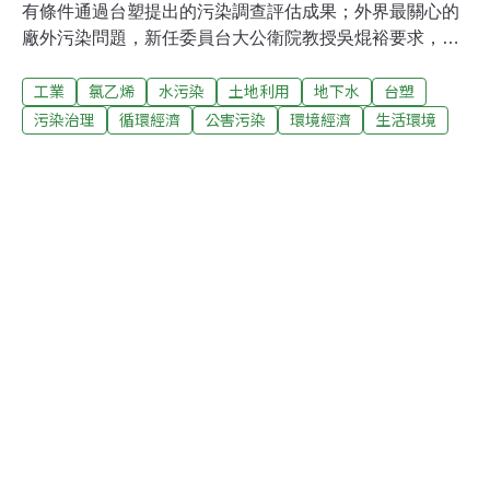
有條件通過台塑提出的污染調查評估成果；外界最關心的
廠外污染問題，新任委員台大公衛院教授吳焜裕要求，採
緊急措施阻隔污染物與居民接觸，防止揮發性致癌物進入
工業
氯乙烯
水污染
土地利用
地下水
台塑
人體。台塑委託民間顧問公司完成的仁武廠土壤及地下水
調查評估成果，顯示廠內污染集中於氯乙烯廠（VCM）、
污染治理
循環經濟
公害污染
環境經濟
生活環境
氟氯烴廠（HCFC）、大金廠及南亞塑膠廠；深層地下水
污染主要在氯乙烯廠、氟氯烴廠，聚氯乙烯廠（PVC）也
有零星污染。另廠外中華里、五和里兩口監測井附近，也
納入整治範圍，仁武廠區地下水流向後勁溪，後勁溪兩岸
水質則是後續調查重點。縣市合併後，原高縣政府推薦兩
名專家請辭，新市府推薦吳焜裕及輔英科大教授陳明仁加
入。吳焜裕也質疑，台塑採化學氧化處理污染，也可能產
生其他有毒物質；另清查台塑製程所有污染物，不應僅侷
限於法令規定內污染物。陳明仁也說，把污染歸於廢水設
備滲漏，太過於簡化了，整治工作也僅於管線末