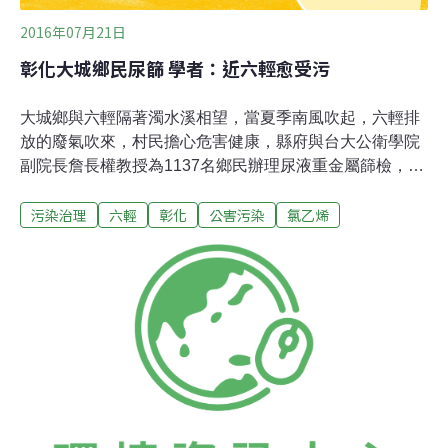
2016年07月21日
彰化大城鄉民尿篩 學者：近六輕愈受污
大城鄉與六輕隔著濁水溪相望，當夏季南風吹起，六輕排
放的廢氣吹來，村民擔心危害健康，縣府與台大公衛學院
副院長詹長權教授為1137名鄉民辦理尿液重金屬篩檢，19
日檢查報告出爐，有599位個案尿液重金屬檢查濃度偏
污染治理
六輕
彰化
公害污染
氯乙烯
高，其TdGA（尿液硫代二乙酸）檢測，都比雲林縣居民
檢測結果還高，希望政府能在大城鄉設立空氣監測站。詹
長權19日指出，在雲林許厝國小研究發現，從氯乙烯
（VCM）排放指標就能看出石化廠有沒有污染，因為氯乙
烯吸到身體裡，經過肝代謝，從尿裡面排出一種
TdGA（硫代二乙酸），如果長期暴露下，尿液中的TdGA
濃度也會提高，肝癌、腦癌都與此有關。詹長權說，分析
兩年來1137名大城鄉民尿液，至少一項重金屬檢查濃度偏
高，濃度高達五成，至於TdGA濃度高於8.1者，竟佔了
93%，其中台西村、頂庄村更達98%，可說是越靠近六