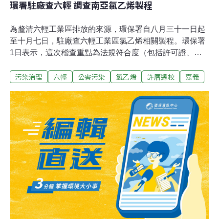
環署駐廠查六輕 調查南亞氯乙烯製程
為釐清六輕工業區排放的來源，環保署自八月三十一日起
至十月七日，駐廠查六輕工業區氯乙烯相關製程。環保署
1日表示，這次稽查重點為法規符合度（包括許可證、空
污費及揮發性有機物空氣污染管制及排放標準等空污法
污染治理
六輕
公害污染
氯乙烯
許厝遷校
嘉義
規）與可疑污染來源追查（包括現場製程查對、設備元件
檢測、儲槽與廢水設施洩漏檢測、排放管道檢測、操作數
據與產能產量比對合理性等)。環保署一日要求台塑企業對
於六輕工據業區所屬氯乙烯及聚乙烯相關製程，先行全面
進行歲修保養作業，落實檢修製程設備並執行設備元件檢
測，以確保製程及設備元件無洩漏情形。而為調查橋頭國
小許厝分校環境介質中氯乙烯濃度，環保署同時於該校啟
動監測二個月的環境周界污染物濃度變化情形，也將持續
協助雲林縣政府，對於六輕工業區採取嚴厲重罰的方式，
以保障周邊區域民眾及學童的健康。