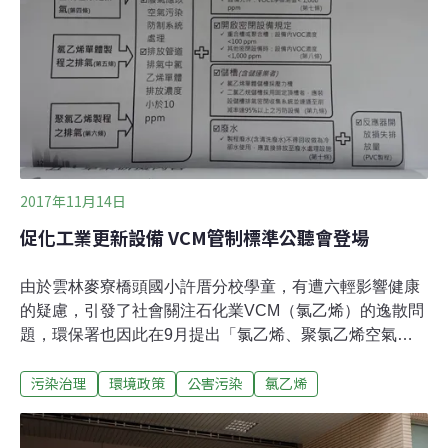
2017年11月14日
促化工業更新設備 VCM管制標準公聽會登場
由於雲林麥寮橋頭國小許厝分校學童，有遭六輕影響健康
的疑慮，引發了社會關注石化業VCM（氯乙烯）的逸散問
題，環保署也因此在9月提出「氯乙烯、聚氯乙烯空氣污
染物管制及排放標準」草案。14日環署空保處找來包括台
污染治理
環境政策
公害污染
氯乙烯
塑等涉及生產製造、使用、輸儲、運輸等業者舉行第一場
公聽會，未來將繼續舉辦公民團體的場次。石化工業中重
要的氯乙烯、聚氯乙烯，是一級致癌物。目前全台有生產