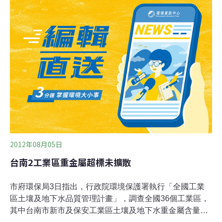
致癌物質，會導致呼吸及生殖系統方面的疾病，尤其是對
長期曝露於氯乙烯之下的工作人員。該物質是用來製成塑
料聚氯乙烯原脂的化學材料，11月30日，紐澤西州南部的
小鎮保羅斯伯勒（Paulsboro）才因貨運火車翻覆意外，
造成氯乙烯毒氣外洩，居民被迫疏散或留在室內。這是台
塑美國公司自2005年以來面臨最高金額的罰款。2005當
年，台塑美國公司與州政府、聯邦政府達成和解，同意支
付45萬美元罰款，並額外支出84萬美元來改善廠房設備，
同時，該公司必須在3年內降低污染排放量達45%。當
時，台塑德拉瓦廠
2012年08月05日
台南2工業區重金屬超標未擴散
市府環保局3日指出，行政院環境保護署執行「全國工業
區土壤及地下水品質管理計畫」，調查全國36個工業區，
其中台南市新市及保安工業區土壤及地下水重金屬含量超