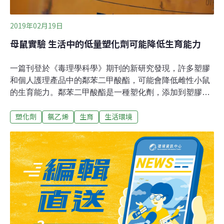
2019年02月19日
母鼠實驗 生活中的低量塑化劑可能降低生育能力
一篇刊登於《毒理學科學》期刊的新研究發現，許多塑膠
和個人護理產品中的鄰苯二甲酸酯，可能會降低雌性小鼠
的生育能力。鄰苯二甲酸酯是一種塑化劑，添加到塑膠中
可增加其柔韌度、透明度、耐久性和使用壽命，主要用於
塑化劑
氯乙烯
生育
生活環境
軟化聚氯乙烯（PVC）。美國伊利諾大學的研究人員發
現，給予雌性小鼠口服劑量的鄰苯二甲酸酯「DiNP」，十
天就會破壞其生殖週期，降低接下來9個月的懷孕能力。
「DiNP」的正式名稱為鄰苯二甲酸二異壬酯，用於軟化乙
烯基。越來越多研究顯示，鄰苯二甲酸酯與囓齒類動物的
各種生殖異常和其他健康問題有關。鄰苯二甲酸鹽存在於
許多類型的消費品中，例如食品和飲料包裝、乙烯基地
板、醫療器械和化妝品。