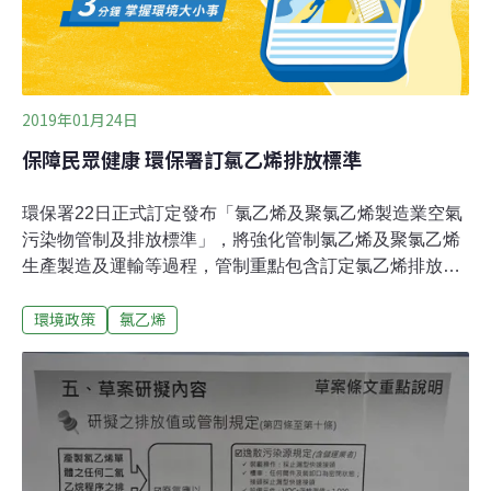
2019年01月24日
保障民眾健康 環保署訂氯乙烯排放標準
環保署22日正式訂定發布「氯乙烯及聚氯乙烯製造業空氣
污染物管制及排放標準」，將強化管制氯乙烯及聚氯乙烯
生產製造及運輸等過程，管制重點包含訂定氯乙烯排放管
道排放濃度不得大於10ppm、規定設備元件揮發性有機物
環境政策
氯乙烯
淨檢測值不得大於1000ppm，降低其對環境的衝擊。氯乙
烯單體對人體有明確致癌性影響，屬於有害空氣污染物，
此標準會給予業者合理改善時間，除部分需耗時執行改善
工程給予1至3年內的改善期限，其餘規定皆於發布日生效
實施。