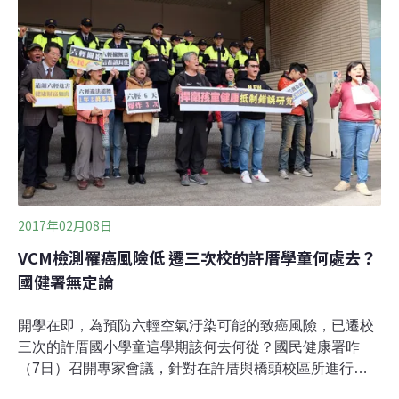
或儲運氯乙烯、聚氯乙烯的，就是六輕工業區的六輕麥
寮、仁大工業區台塑仁武、前鎮區的華運倉儲、林園工業
區的台塑林園、台灣氯乙烯、華夏聚合、台中港的匯僑公
司、頭份工業區的華夏海灣、蘆竹工業區的大洋塑膠、台
北港的淳品實業，這些業者，只要分佈在高雄、雲林、桃
園、苗栗、新北、台中，就是將來要依法納管的對象。空
保處表示，此法是參照美國與韓國的法規，排放管道需小
於10ppm，逸散的部分則是設備元件小於1000ppm、重合
槽或聚合槽小於100ppm、其他密閉設
2017年02月08日
VCM檢測罹癌風險低 遷三次校的許厝學童何處去？
國健署無定論
開學在即，為預防六輕空氣汙染可能的致癌風險，已遷校
三次的許厝國小學童這學期該何去何從？國民健康署昨
（7日）召開專家會議，針對在許厝與橋頭校區所進行的
檢測結果進行討論。會中，環保署檢測顯示許厝與橋頭兩