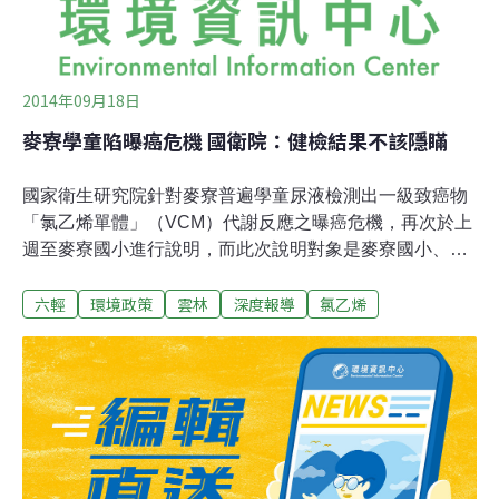
輕，污染越嚴重。
2014年09月18日
麥寮學童陷曝癌危機 國衛院：健檢結果不該隱瞞
國家衛生研究院針對麥寮普遍學童尿液檢測出一級致癌物
「氯乙烯單體」（VCM）代謝反應之曝癌危機，再次於上
週至麥寮國小進行說明，而此次說明對象是麥寮國小、橋
頭國小與豐安國小家長，台上人員包括國衛院研究團隊、
六輕
環境政策
雲林
深度報導
氯乙烯
醫師團隊，以及雲林縣衛生局、教育處、環保局等官員，
而3校校長以及家長會長也都到場關心。國衛院國家環境
毒物研究中心研究員黃柏菁博士表示，雖然研究計畫尚未
完成，目前還無法證實污染來源，但身為檢測單位，有必
要毫不隱瞞地將健檢結果告知家長，並且充分說明可能存
在的各種風險，這才是負責任的應有作法。黃博士強調，
氯乙烯單體在國際上被認定為第一級致癌物，即使環境中
只有非常少量的暴露濃度，一時雖看不出影響，但長期接