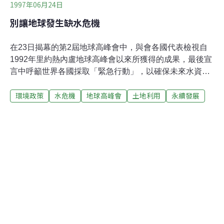
1997年06月24日
別讓地球發生缺水危機
在23日揭幕的第2屆地球高峰會中，與會各國代表檢視自
1992年里約熱內盧地球高峰會以來所獲得的成果，最後宣
言中呼籲世界各國採取「緊急行動」，以確保未來水資源
的永續使用。聯合國和開發銀行的專家表示，世界人口對
環境政策
水危機
地球高峰會
土地利用
永續發展
水資源供應造成的壓力日益嚴重，預料，在未來30年內，
全球2/3的人將遭遇中度或嚴重的用水壓力。各國必須採取
適當措施，以避免未來30年內爆發區域性用水危機，演變
為全球性危機。此外，水污染問題也日益嚴重，每年造成
數百萬人死亡，尤以開發中國家的情形最嚴重。世界衛生
組織估計，全球大多數常見的疾病直接或間接與水質的清
潔與否有關。聯合國配合地球高峰會發表的一份報告，建
議各國政府制定以3項關鍵性要素為基準的政策：增加對
人的投資；藉由立法和刺激經濟方案，研發不會污染環境
且有效率的科技，以及利用調整物價方式鼓勵消費者不要
使用浪費資源或對環境有破壞性的消費品。