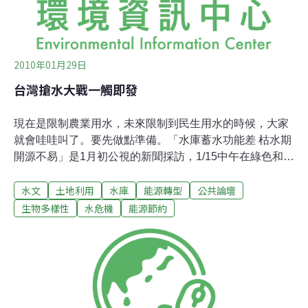
2010年01月29日
台灣搶水大戰一觸即發
現在是限制農業用水，未來限制到民生用水的時候，大家
就會哇哇叫了。要先做點準備。「水庫蓄水功能差 枯水期
開源不易」是1月初公視的新聞採訪，1/15中午在綠色和平
電台余莓莓的節目，1/26公視有話好說，我大概是這麼說
水文
土地利用
水庫
能源轉型
公共論壇
的：台灣未來有三大搶水戰爭：人類向老天爺搶水（蓋水
庫）、工業向農業搶水、財團向人民搶水。氣候變遷造成
生物多樣性
水危機
能源節約
極端氣候，現在不只是春、秋不見了，只剩夏冬兩季，而
且忽冷忽熱，冬天裡面有夏天，寒流跟寒流中間，中午氣
溫可以飆高到近三十度C。降雨也是如此，毛毛雨愈來愈
少，霧也幾乎不再出現，大雨來時，一兩天就把全年的雨
量下完。這種旱澇交替，就是政權嬗遞改朝換代，或是文
明崩潰的前兆。