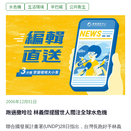
水危機
生活環境
辛巴威
公共衛生
2007年大雨不斷，然而自來水主要管線截至目前為止仍持
續呈現中斷的情況。在近期重創布拉瓦約的其中一場大雨
過後，婦女表示，「這些水是用來洗澡的。」駕駛人對降
下大雨怨聲連連，因為路面較深的坑洞使他們身陷濺起的
水花之中，然而對於其他人而言，水漥卻成為他們活下去
的希望。布拉瓦約正面臨近年來最嚴重的水危機，布拉瓦
約當局表示，他們並不會立即啟用水源配給的緊急系統，
即便豪雨目前已使供應布拉瓦約的水庫達到滿水位。在市
府鑿的簡易井旁，排隊取水的人龍已成為白天常見的景
況，民眾的怒火也因此逐漸平息。日前才有一名男子被人
用啤酒瓶砸傷頭部，就因為居民們互爭誰應該先拿到水。
而一般家庭從常年蓄水的水塘汲取雨水使用，但是水質過
2006年12月01日
跑過撒哈拉 林義傑提醒世人關注全球水危機
聯合國發展計畫署(UNDP)28日指出，台灣長跑好手林義