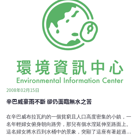
一旦失去灌溉式農業，將無法餵飽地球上的60億人口。」
世界許多灌溉區域都飽受威脅，從河川與地下水層汲取了
過多的水源，若考慮氣候變化則問題更形嚴重，李普對此
提出警告，並指出淡水水域供應的食物也正在減少，原因
是加速興建水壩，以及河川取水量超出永續使用負載。 當
前有數十億人缺乏安全用水，健康受到惡劣衛生條件的威
脅，同時間糧食與生質燃料生產者又彼此爭奪土地與水
源，水資源整體的平衡更
2008年02月15日
辛巴威豪雨不斷 卻仍面臨無水之苦
在辛巴威布拉瓦約的一個貧窮且人口高度密集的小鎮，一
名年輕婦女俯身朝向路旁，那兒有個水漥延伸至路面上。
這名婦女將水舀到水桶中的景象，突顯了這座有著超過兩
百萬人口的城市中，許多人的困境。雖然辛巴威地區自