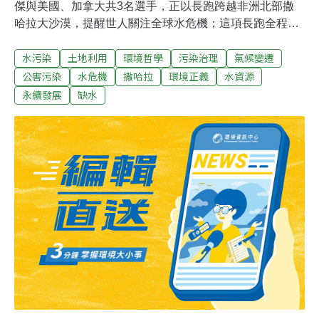
傑與美國、加拿大共3名選手，正以長跑跨越非洲北部撒
哈拉大沙漠，提醒世人關注全球水危機；這項長跑全程
6500公里，將跨6國、為時近3個月，是人類有史以來首次
水污染
土地利用
環境哲學
污染治理
氣候變遷
試圖長跑橫越撒哈拉大沙漠。聯合國說，林義傑等三人的
長跑壯舉，將由奧斯卡最佳紀錄片得主、知名導演詹姆斯‧
公害污染
水危機
撒哈拉
環境正義
水資源
莫爾拍成電影，名為「跑過撒哈拉」（Running the
永續發展
缺水
Sahara），將在全世界播映。聯合國說，林義傑等3名長
跑健兒一路經過非洲村莊、綠洲、遊牧族聚居點、清真
寺、駱駝道、山嶽等，他們一路面臨最大的問題是「缺
水」。 聯合國開發計畫署曾於11月9日發表「2006人類發
展報告」，主題就是「水」。報告指出，供應清水、排除
汙水、提供基本衛生條件，是推動人類進步的三大根本條
件。開發計畫署呼籲對清水和衛生危機制定一個全球行動
計畫，建議將每人每天獲得至少20公升清潔飲水確立為一
種人權。