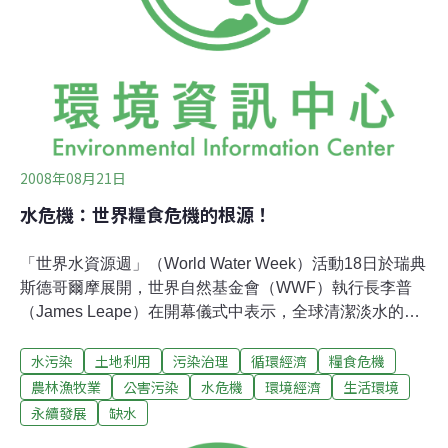
2008年08月21日
水危機：世界糧食危機的根源！
「世界水資源週」（World Water Week）活動18日於瑞典
斯德哥爾摩展開，世界自然基金會（WWF）執行長李普
（James Leape）在開幕儀式中表示，全球清潔淡水的供
應量無法滿足人類當今奢侈浪費的使用方式，再加上水資
水污染
土地利用
污染治理
循環經濟
糧食危機
源管理不善，造成了大多數國家糧食短缺、糧價上漲。李
普指出，「世界糧食危機的背後根源是全球淡水資源危
農林漁牧業
公害污染
水危機
環境經濟
生活環境
機，隨著氣候變化的衝擊增強，水源危機也將迅速惡
永續發展
缺水
化。」他更表示，「全球糧食有45%由灌溉式農業生產，