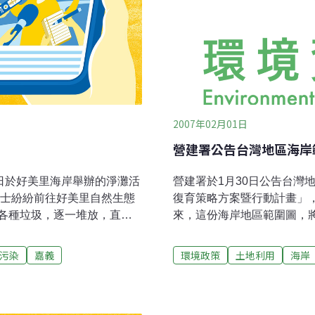
2007年02月01日
營建署公告台灣地區海岸
日於好美里海岸舉辦的淨灘活
營建署於1月30日公告台灣
人士紛紛前往好美里自然生態
復育策略方案暨行動計畫」
各種垃圾，逐一堆放，直到
來，這份海岸地區範圍圖，
公噸之多，成果超越歷年各季
計畫」劃設國土保育範圍之
，大多數是前幾次颱風過境
公有土地處分之依據。200
污染
嘉義
環境政策
土地利用
海岸
則是沿海養殖蚵架被颱風吹
其配套措施之研擬」研究計
生命之母，但長期被人棄置
1/5,000）。去年，營建
石及布袋的海岸線進行清潔
區範圍」研商會議，會議中