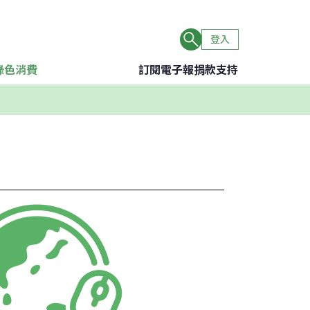
登入
綠色消費
訂閱電子報
捐款支持