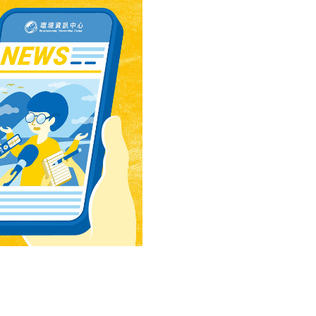
強處罰方式，由縣警察局及
畫」，定義台灣海岸地區、
法處罰。
則。劃設完成後的海岸地區
方案暨行動計畫」中，對海
濱海主要公路或山脊線之陸
線，或平均高潮線向海6