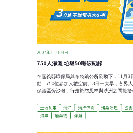
2007年11月04日
750人淨灘 垃圾50噸破紀錄
在嘉義縣環保局與布袋鎮公所發動下，11月3
動，750位參加人數空前。3日一大早，各界
保護區旁沙灘，行走於防風林與沙洲之間撿拾
中午結束時，環保局人員估計，重量約有50
節的淨灘活動。這些垃圾主要為漂流木與竹竿
土地利用
海洋
海岸保育
污染治理
公害
時，因山區豪雨，洪水從上游所帶來，有一些
海岸
廢棄物
淨灘
散而沖刷到好美里沙灘。林榮和指出，海岸是
垃圾而汙染，環保局每年雖然都定期僱工到東