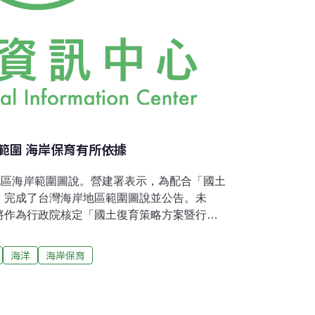
範圍 海岸保育有所依據
地區海岸範圍圖說。營建署表示，為配合「國土
，完成了台灣海岸地區範圍圖說並公告。未
將作為行政院核定「國土復育策略方案暨行動
一「海岸地區」，及作為各單位辦理海岸地區
5年，營建署委託辦理了「整體海岸管理計畫及
海洋
海岸保育
畫，重新檢討劃設海岸地區範圍（比例尺
署邀集各機關及縣（市）政府召開「各縣市海岸地
決議，將依照「國土復育策略方案暨行動計