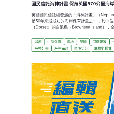
國民信託海神計畫 保育英國970公里海
英國國民信託組發起的「海神計畫」（Neptune Coa
是50年來最成功的海岸保育計畫之一，其中
（Dorset）的白浪島（Brownsea Isla
潟湖環境，堪稱海神庇蔭下的經典案例。在面
織正嚴密監測，並積極從事海岸環境教育，號
潟湖
生態保育
濕地
英國
深度報導
步瞭解海神計畫的精神與實際操作方式，台灣
海神計畫
海岸保育
環境信託
生物多樣性
再訪英國國民信託位於斯溫登（Swindon）
期待此一成功案例可作為台灣進行海岸保育的
岸難奏功海神計畫自1965年開始至今已43年
計畫之一。目前該計畫擁有約佔英格蘭、威爾
之一，長度超過970公里。該計畫主要負責人戴可（
神計畫雖然成功保育了