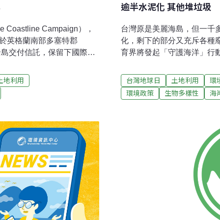
岸
逾半水泥化 其他堆垃圾
stline Campaign），
台灣原是美麗海島，但一千
位於英格蘭南部多塞特郡
化，剩下的部分又充斥各種
nd），全島交付信託，保留下國際級
育界將發起「守護海洋」行
對海平面上升威脅下，該組
保護協會表示，台灣擁有得
召民眾付諸行動。為更進一
成的珊瑚礁和藻礁，還有細
土地利用
台灣地球日
土地利用
環
環境資訊協會派員於今年8月
和豐富潮間帶。但過度開發
環境政策
生物多樣性
海
的總部，並實際走訪白浪島，
示，全台長達1024公里的
參考。海岸線受侵蝕 水泥護
的水泥固封，水泥化比率已高
，是20世紀全球最成功的保育
生態和棲地也大受影響。僅存
斯及北愛爾蘭海岸線的十分
卻也常常滿佈髒亂。長期監
Phil Dyke）表示，海
遊憩的民眾隨手亂扔垃圾，
不要的廢物、廢水排放到大
都嚴重污染海岸和海洋