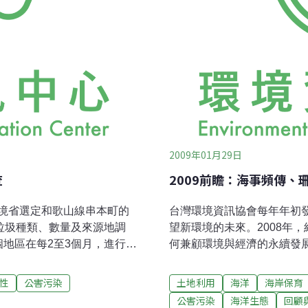
2009年01月29日
查
2009前瞻：海事頻傳
境省選定和歌山線串本町的
台灣環境資訊協會每年年初
垃圾種類、數量及來源地調
望新環境的未來。2008年
地區在每2至3個月，進行週
何兼顧環境與經濟的永續發
的關係。近年來日本海沿岸
經濟」座談會討論議題之一
於今年2月向韓國政府要求提
洋興國」的海洋政策，上任
性
公害污染
土地利用
海洋
海岸保育
年開始之際，海洋專家將來
公害污染
海洋生態
回顧