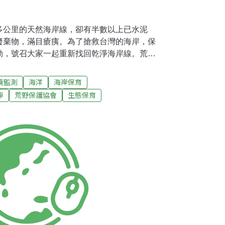
多公里的天然海岸線，卻有半數以上已水泥
廢棄物，滿目瘡痍。為了搶救台灣的海岸，保
動，號召大家一起重新找回乾淨海岸線。荒野
天獨厚的地理條件，海岸有著歷經千萬年才形
緻美麗的白砂和貝殼砂，以及變化詭譎的岩岸
境監測
海洋
海岸保育
帶來惡果，根據營建署最新的海岸線調查顯
岸
荒野保護協會
生態保育
海岸線，因為築海堤、開漁港，海岸線被大規模
達58.7%，不只天然景觀被破壞，海洋生物的
的天然海岸線，還不到42%，長約409公里，
測海岸廢棄物的台南社大助理晁瑞光說，海邊
周邊餐廳、商家打造的「海鮮文化」，也常把
海，還有河川上游一路流下來的各種廢棄物，