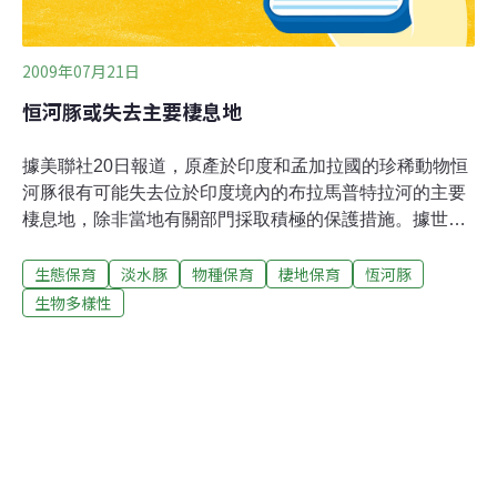
2009年07月21日
恒河豚或失去主要棲息地
據美聯社20日報道，原產於印度和孟加拉國的珍稀動物恒
河豚很有可能失去位於印度境內的布拉馬普特拉河的主要
棲息地，除非當地有關部門採取積極的保護措施。據世界
自然保護聯盟稱，恒河豚現在全世界範圍內僅存約200
生態保育
淡水豚
物種保育
棲地保育
恆河豚
隻，在印度境內的布拉馬普特拉河段是恒河豚數量最稠密
的地區，約有240到300隻恒河豚，它們的棲息地受到非法
生物多樣性
捕魚、修築大壩、石油勘探等因素的威脅，而最有效的保
護措施有賴于當地的漁業機構。恒河豚是現存的三種淡水
豚之一，另兩種分別生活在巴基斯坦境內的印度河流域和
亞馬孫河流域。第四種淡水豚為生活在長江流域的白鰭
豚，但於2006年起被認為很有可能已經滅絕。