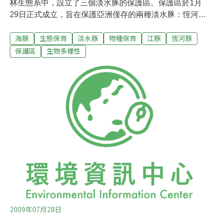
林生態系中，設立了三個淡水豚的保護區。保護區於1月
29日正式成立，旨在保護亞洲僅存的兩種淡水豚：恆河豚
（Ganges River dolphin，Platanista gangetica
海豚
生態保育
淡水豚
物種保育
江豚
恆河豚
gangetica）與伊河豚（Irrawaddy dolphin，Orcaella
brevirostris）。這兩種淡水豚都沒有全球族群量評估的資
保護區
生物多樣性
料，在過去分佈範圍中的許多地區，也已經失去蹤跡，但
仍有225隻的恆河豚和450隻的伊河豚存活在桑達本地區。
在世界自然保育聯盟（IUCN）的瀕危物種紅皮書中，恆河
豚的保育狀態屬於瀕危（EN），而伊河豚則為易危
（VU）。因為興建水壩、有毒物質汙染以及非永續漁業等
諸多人類活動，破壞了牠們的棲息地，使得淡水豚成為世
界上生存最受威脅的生物之一。族群分布的調查發現，恆
河豚和伊河豚的活動區域，均是人類利用最頻繁的水
2009年07月28日