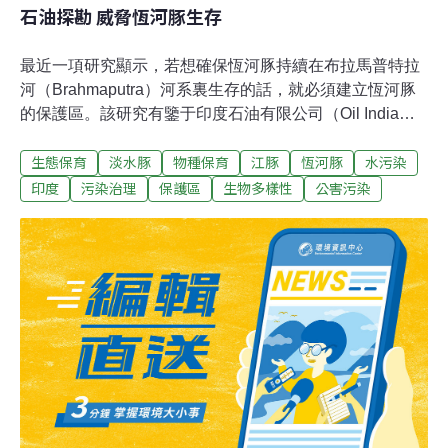
石油探勘 威脅恆河豚生存
最近一項研究顯示，若想確保恆河豚持續在布拉馬普特拉
河（Brahmaputra）河系裏生存的話，就必須建立恆河豚
的保護區。該研究有鑒于印度石油有限公司（Oil India
Ltd.）有意沿著布拉馬普特拉河河床，用空氣槍和炸藥來
生態保育
淡水豚
物種保育
江豚
恆河豚
水污染
探勘石油的提議，繼而提出調查河豚實際存量的必要性。
該報告作出結論表示，像這樣的探勘行動「對於恆河豚的
印度
污染治理
保護區
生物多樣性
公害污染
生存條件所帶來潛在的影響是無法想像的。」按估計，目
前恆河豚（學名為Platanista gangetica gangetica）的總
數約為2,000條。根據國際自然保育聯盟彼得蘇格蘭公爵基
金（International Union for the Conservation of Nature's
Sir Peter Scott Fund）的調查結果，印度的布拉馬普特拉
河流域中，有240至300條的恆河豚以此為家。