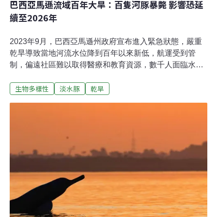
巴西亞馬遜流域百年大旱：百隻河豚暴斃 影響恐延
續至2026年
2023年9月，巴西亞馬遜州政府宣布進入緊急狀態，嚴重
乾旱導致當地河流水位降到百年以來新低，航運受到管
制，偏遠社區難以取得醫療和教育資源，數千人面臨水源
和食物短缺問題。嚴重乾旱除了造成人道危機，加劇森林
生物多樣性
淡水豚
乾旱
大火之外，還有大量魚群和河豚（river dolphin，又稱淡水
豚）暴斃，據推測也與乾旱脫不了關係。