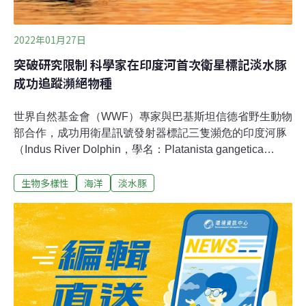
2022年01月27日
突破研究限制 科學家在印度河首次衛星標記淡水豚
成功追蹤瀕絕物種
世界自然基金會（WWF）專家與巴基斯坦信德省野生動物
部合作，成功用衛星訊號發射器標記三隻瀕危的印度河豚
（Indus River Dolphin，學名：Platanista gangetica
minor ，為南亞河豚的印度河亞種），是首次將衛星追蹤
生物多樣性
海洋
淡水豚
技術用於亞洲淡水豚。利用衛星追蹤技術 追蹤三隻瀕絕印
度河豚三隻印度河豚分別是兩隻成年雌性和一隻年輕雄
性，自蘇庫爾（Sukkur）的灌溉渠道中獲救後，由獸醫進
行局部麻醉並裝上衛星發報器，最終成功放回印度河。傳
回的初始衛星數據顯示發報器運作無礙，科學家們期待在
未來幾週內，將能首次獲得關於印度河豚的寶貴資訊。
「這個開創性的計畫，是印度河豚長期保護工作的一個重
要里程碑，我們期望它能帶來有關印度河豚的移動、行為