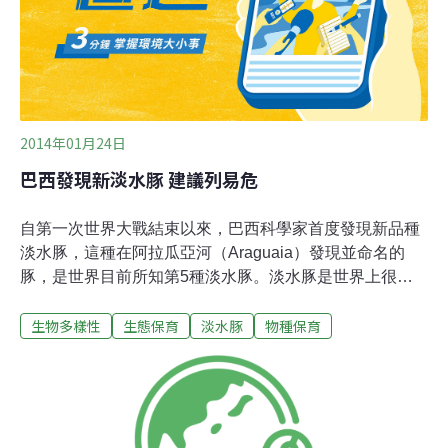
和棲息地的大量資訊。」主持此次衛星追蹤計畫的WWF淡
水豚倡議亞洲協調員可汗（Uzma Khan）博士說。印度河
豚已經瀕臨滅絕，且每年都有個體被困在灌
2014年01月24日
巴西發現新淡水豚 建議列易危
自第一次世界大戰結束以來，巴西科學家首度發現新品種
淡水豚，這種在阿拉瓜亞河（Araguaia）發現並命名的
豚，是世界目前所知第5種淡水豚。淡水豚是世界上很罕
見的動物。據國際自然保育聯盟（IUCN），目前所知有4
生物多樣性
生態保育
淡水豚
物種保育
種淡水豚，其中3種列在「瀕危物種紅皮書」（Red List）
上。英國廣播公司（BBC）報導，這種新淡水豚據信目前
約有1000隻棲息在阿拉瓜亞河域。科學家說，這種淡水豚
的基因多樣性很低，加上人類修築水壩與農牧活動侵擾，
建議列入瀕危物種紅皮書的易危（Vulnerable）。這種淡
水豚據說跟亞馬遜淡水豚有關，但科學家認為，這兩種豚