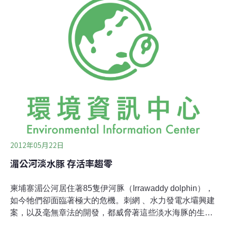
亞馬遜河的支流縱橫其間，除了有亞馬遜江豚棲息，還有
超過400種魚類。玻利維亞的江豚是亞馬遜淡水豚的三個
亞種之一。這些亞馬遜淡水豚，當地人用稱之為boto、
boutu或粉紅河豚，西班牙語稱為bufeo。玻利維亞的粉紅
河豚是世上最大的淡水豚之一。平均而言，雄性身長約為
2.55公尺、體重介於160-180磅間；雌性體長約為2.16公
尺，體重接近100公斤。由於臉頰較大，而阻礙這些江豚
向下的視野。科學家們
2012年05月22日
湄公河淡水豚 存活率趨零
柬埔寨湄公河居住著85隻伊河豚（Irrawaddy dolphin），
如今牠們卻面臨著極大的危機。刺網 、水力發電水壩興建
案，以及毫無章法的開發，都威脅著這些淡水海豚的生
命。對世界自然基金會（WWF）的科學家們來說，現今最