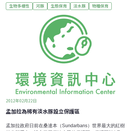
生物多樣性
河豚
生態保育
淡水豚
物種保育
大的挑戰是這些海豚的幼豚們正大量死亡。WWF與柬埔寨
漁業署最新數量調查報告發現，其幼豚在成年之前的存活
率幾乎是零。這意謂著，所有在湄公河出生的伊河豚事實
上在一歲之前即面臨死亡。「如果這種情況繼續下去，伊
河豚將在十年之內消失於有河川之母美稱的湄公河。」
WWF柬埔寨分會海豚研究員傑瑞萊恩表示：「然而問題在
於，我們仍不確定伊河豚正大量死亡的原因。」2012年1
月，WWF在柬埔寨桔井省召開了海豚對話研討會，來自世
界各地的15位頂尖的鯨類科學家、許多當地及區域性專家
一同出席。科學家們表示，刺網確實是導致成年鯨魚死亡
的主要因素，但並不是幼鯨高死亡率的原因，而其真正原
因仍未明。WWF、
2012年02月22日
孟加拉為稀有淡水豚設立保護區
孟加拉政府日前在桑達本（Sundarbans）世界最大的紅樹