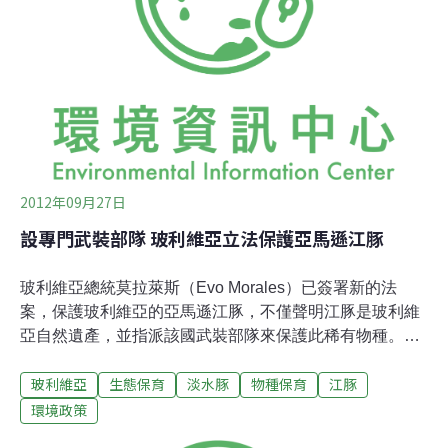
在200多萬年前就分開各自演化。亞馬遜河淡水豚也叫粉
紅豚或boto，據說是所有淡水豚中最聰明的一種。
2012年09月27日
設專門武裝部隊 玻利維亞立法保護亞馬遜江豚
玻利維亞總統莫拉萊斯（Evo Morales）已簽署新的法
案，保護玻利維亞的亞馬遜江豚，不僅聲明江豚是玻利維
亞自然遺產，並指派該國武裝部隊來保護此稀有物種。他
表示，「保護全玻利維亞的動物是我們的責任。武裝部隊
玻利維亞
生態保育
淡水豚
物種保育
江豚
有助於環境保育。」莫拉萊斯18日在貝尼省（Beni
Department）首府特立尼達（Trinidad）舉行的儀式中公
環境政策
布江豚保護法案（Bufeo Protection Act）。貝尼省有數條