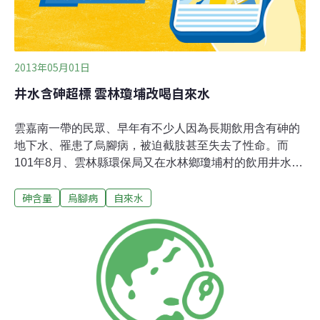
2013年05月01日
井水含砷超標 雲林瓊埔改喝自來水
雲嘉南一帶的民眾、早年有不少人因為長期飲用含有砷的
地下水、罹患了烏腳病，被迫截肢甚至失去了性命。而
101年8月、雲林縣環保局又在水林鄉瓊埔村的飲用井水當
中、發現砷含量超出了正常值10倍以上，這個消息引起村
砷含量
烏腳病
自來水
民恐慌，大家集體討論之後、決定全面改用自來水，不再
害怕鳥腳病的陰影。這口已經沒在使用的深水井，就是過
去40年來，供應雲林縣水林鄉瓊埔村，600多人用水的水
井，村民表示這口井水甘甜又便宜，之前根本沒人想要申
設自來水。在地民眾表示，早年自來水系統還未發達，全
村都是靠這口井水供應日常用水，經過雲林縣環保局抽驗
發現，這口井水的砷含量超出正常值10倍，引起民眾恐
慌，最後經由討論後，村民終於決定改用自來水，不再喝