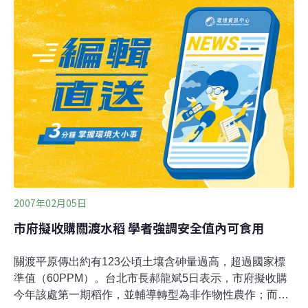
係。陳建仁表示，砷可分為無機砷和有機砷，有機砷的危
害只有無機砷的百分之一；烏腳病的流行是因為該地區民
眾長期飲用無機砷濃度1PPM的高劑量地下水，而種植稻
米等作物若土壤或灌溉水含砷，也會將其中三分之二的無
機砷轉換為有機砷，一般人一天吃飯量也不會像喝水這麼
多，所以民眾不必緊張。
2007年02月05日
市府擬收購關渡水稻 學者強調安全值內可食用
關渡平原傳出約有123公頃土壤含砷量過高，超過國家標
準值（60PPM）。台北市長郝龍斌5日表示，市府擬收購
今年該處第一期稻作，並輔導轉型為非作物性農作；而台