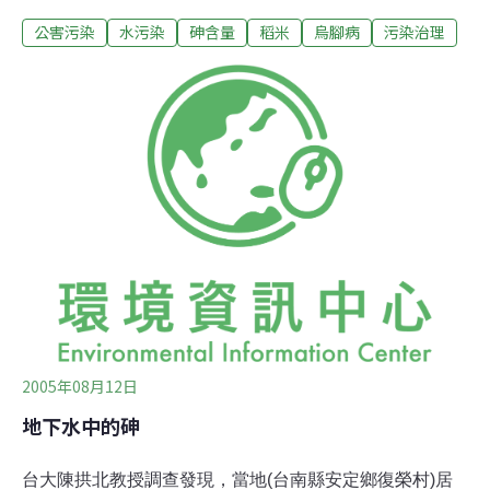
大教授張尊國也強調關渡平原約從2百年前，就開始引用
公害污染
水污染
砷含量
稻米
烏腳病
污染治理
地熱谷的水源灌溉農地，過去不曾出現過烏腳病的病例，
顯示食用當地稻米罹患烏腳病的風險應該很低，請國人放
心。郝龍斌表示，北市府3年前便發現關渡地區土壤砷含
量超過國家標準，後來委託張尊國率領的工作團隊進一步
調查，發現污染源是河床礦石，非人為污染，可能是農民
長年引用磺港溪水灌溉所致。張尊國並表示，此區水稻含
砷量低於德國穀物含砷量標準，在安全值範圍之內，食用
應對人體無害，請國人放心。
2005年08月12日
地下水中的砷
台大陳拱北教授調查發現，當地(台南縣安定鄉復榮村)居