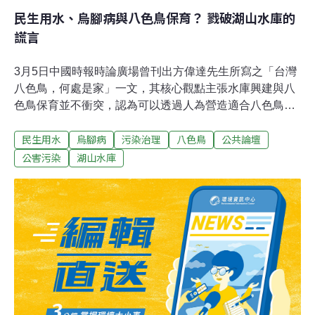
民生用水、烏腳病與八色鳥保育？ 戮破湖山水庫的
謊言
3月5日中國時報時論廣場曾刊出方偉達先生所寫之「台灣
八色鳥，何處是家」一文，其核心觀點主張水庫興建與八
色鳥保育並不衝突，認為可以透過人為營造適合八色鳥的
棲息環境，同時以雲林人至今飲用地下水有得烏腳病之疑
民生用水
烏腳病
污染治理
八色鳥
公共論壇
慮來強化建水庫之正當性。對於此一似是而非，根據錯誤
資料而產生之論述，筆者回應如下：一、湖山水庫自1997
公害污染
湖山水庫
年環評初稿完成至今已歷8年，其開發目的是為提供雲林
離島工業區之用水，根本不是民生用水。然而，開發單位
在保育團體不斷質疑下，不得不改口，對外的說詞不斷更
改，一會兒說是為民生用水，一會兒又說是為了防止地層
下陷，這些說詞無非只是強化建水庫的正當性，這從雲林
離島工業區又要新增台塑之大煉鋼廠與八輕，可得明證，
如果不蓋新的水庫，這些每日動輒數十萬噸水的高耗水產
業，水要從那裡來？ 二、雲林的自來水的確多數引用地下
水，然而，政府在興建集集攔河堰本就聲稱每日將供應雲