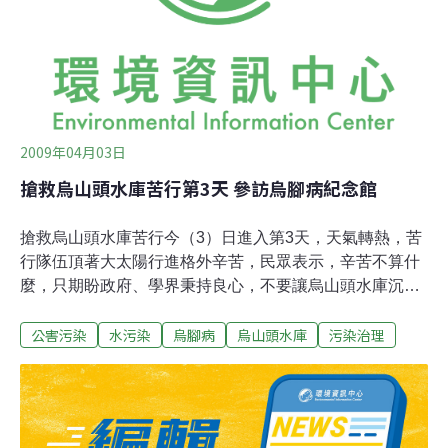
井水。雲縣府表示，水林瓊埔村位於北港溪畔，居民都是
以務農為主，全村共用一口深水井，雖40多年來都沒發生
過烏腳病史，但水利處認為，近年來北港溪水質遭嚴重汙
染，加上氣候與環境變遷，地下水質已明顯變
2009年04月03日
搶救烏山頭水庫苦行第3天 參訪烏腳病紀念館
搶救烏山頭水庫苦行今（3）日進入第3天，天氣轉熱，苦
行隊伍頂著大太陽行進格外辛苦，民眾表示，辛苦不算什
麼，只期盼政府、學界秉持良心，不要讓烏山頭水庫沉
淪。 今天苦行由七股鄉鹽埕村氣象雷達電磁波受害者自救
公害污染
水污染
烏腳病
烏山頭水庫
污染治理
會會長洪嘉模、總幹事李勝良領隊，行經北門、將軍、七
股，每到一處即發放傳單。一行人也參訪烏腳病紀念館，
遙想當年地下水汙染危害。 台南環盟表示，六甲垃圾場滲
流水造成附近區域地下水檢測值異常，與當年烏腳病危害
如出一轍。除感念「烏腳病之父」王金河、芥菜種教會多