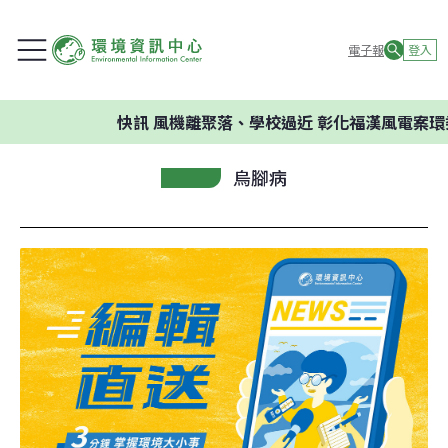
電子報
登入
快訊
風機離聚落、學校過近 彰化福漢風電案環委建
烏腳病