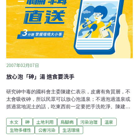
年來對病患無私的奉獻外，民眾更不能忘記這段慘痛歷
史。據指出，相關研究證實烏腳病是長期飲用含砷過高的
地下水所致，如今使用砷化物的廠商相當多，一家高科技
光電產業甚至曾檢測出每立方公尺120奈克的數據，是全
球罕見的超高劑量。事業廢棄物含不明重金屬，埋設水源
保護區旁，對民眾健康風險造成威脅。李勝良指出，雖然
海邊鄉鎮離東山頗遠，但大家都是喝烏山頭水庫的水
2007年02月07日
放心泡「砷」湯 進食要洗手
研究砷中毒的國科會主委陳建仁表示，皮膚有角質層，不
太會吸收砷，所以民眾可以放心泡溫泉；不過泡過溫泉或
抓過當地泥土的話，吃東西前一定要把手洗乾淨。陳建仁
以研究砷中毒造成的烏腳病聞名，他指出，砷在地殼中含
水文
砷
土地利用
烏腳病
污染治理
溫泉
量非常多，濃度在1到40PPM之間，因此溫泉水體裡也一
定有砷；不過，關渡平原濃度超過60PPM確實偏高，但砷
生物多樣性
公害污染
生活環境
主要是從食物、飲水、空氣進入人體，跟皮膚接觸沒有關