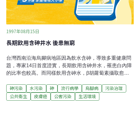
林民生用水20萬公噸，如果此一承諾沒有跳票
1997年08月15日
長期飲用含砷井水 後患無窮
台灣西南沿海烏腳病地區因為飲水含砷，導致多重健康問
題，專家14日首度證實，長期飲用含砷井水，罹患白內障
的比率也較高。而同樣飲用含砷水，β胡蘿蔔素攝取愈少
和缺乏「ＧＳＴＭ１」基因的人，罹患皮膚砷癌的機率較
砷污染
水污染
砷
流行病學
烏腳病
污染治理
高。以台大流行病學研究所教授陳建仁為首的「烏腳病研
究小組」，14日發表共同研究的成果。陳建仁指出，砷進
公共衛生
皮膚癌
公害污染
生活環境
入人體後，幾乎百分之百被吸收，且作用廣及全身，不需
要經過代謝活化就會產生毒性，破壞細胞染色體。長庚大
學公衛科教授史麗珠表示，研究針對嘉義布袋349位民
眾，發現罹患後囊前型白內障，比各國平均高出太多，砷
暴露可能導致罹患白內障。台北醫學院公衛學科教授薛玉