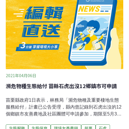
林，從平地到高海拔山區，都有機會觀察到不同蛙類。不
過，相較於其他陸域脊椎動物，蛙類對水的需求較高。為
了保持身體濕潤，青蛙通常不太會離水太遠或久待過乾的
地方。因為如此特殊的生理特性，青蛙的活動也易受到水
的限制，因而與富有淡水資源的農地產生諸多連結。在農
村的溪溝、灌溉渠道、水田、蓄水農塘等濕潤的環境，皆
不難發現牠們的蹤跡。除了研究人員和自然觀察愛好者之
外，最常接觸蛙類的人類非農友莫屬了，我們可以從蛙類
的
2021年04月06日
瀕危物種生態給付 苗縣石虎出沒12鄉鎮市可申請
苗栗縣政府1日表示，林務局「瀕危物種及重要棲地生態
服務給付」計畫已公告受理，縣內曾記錄到石虎出沒的12
個鄉鎮市友善農地及社區團體可申請參加，期限至5月30
日。縣府農業處自然生態保育科長張葦指出，林務局此方
生態服務
生態保育
環境友善農耕
苗栗
石虎
案是前兩年友善石虎生態服務給付計畫的升級版，實施地