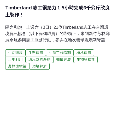
Timberland 志工很給力 1.5小時完成6千公斤改良
土製作！
陽光和煦，上週六（3日）21位Timberland志工在台灣環
境資訊協會（以下簡稱環資）的帶領下，來到新竹芎林鄉
鹿寮坑參與志工服務行動，參與在地友善環境農耕守護自
然生態。Timberland志工向來行動力驚人，本次在短短近
生活環境
生態保育
生態工作假期
棲地保育
一個半小時內，完成了6000公斤的改良土製作，並協力採
收超過280斤的無毒海梨柑。改變，從土壤開始近年來，
土地利用
環境友善農耕
循環經濟
生物多樣性
農地長期承受含有重金屬的化肥或農藥，土壤酸化、貧
農林漁牧業
環境經濟
瘠、有毒物質沉積等狀況日漸嚴重，唯有讓土壤恢復健
康，才能達到永續經營的可能。透過友善環境耕作推動，
社區也逐漸重視在地生態保育，並於2015年8月成立「鹿
寮坑土改場」。使用農場自製的植物堆肥改良土壤，恢復
土地的生命力，以健康的土地栽種食物，創造生態、土地
及人民健康的雙贏局面。自製改良土中加入了稻殼、米
糠、酒粕、貝殼粉等天然素材，靠著雙手，一鏟一鏟地將
推肥翻動，混入空氣和水份幫助其發酵成熟。本次的志工