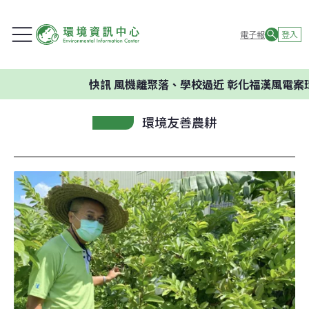
電子報
登入
快訊
風機離聚落、學校過近 彰化福漢風電案環委
環境友善農耕