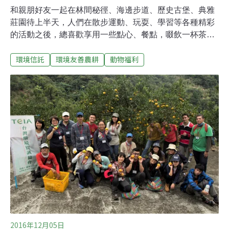
和親朋好友一起在林間秘徑、海邊步道、歷史古堡、典雅
莊園待上半天，人們在散步運動、玩耍、學習等各種精彩
的活動之後，總喜歡享用一些點心、餐點，啜飲一杯茶、
咖啡或熱巧克力；造訪英國國民信託物業的訪客們自然也
環境信託
環境友善農耕
動物福利
不例外。英國國民信託經營超過150間茶室、餐廳、咖啡
館，每年供應超過800萬人次餐點，使國民信託形同英國
最大的連鎖餐飲業者之一；2016年餐飲給國民信託帶來超
過6100萬英鎊（約台幣23億元）收入，淨利1300萬英鎊
（約台幣5億元）。此外，國民信託所受託保護的物業
中，有許多是農地或農場，國民信託出租其中部分，讓這
些土地持續維持傳統的使用方式，並利用餐飲業銷售這些
農產品，支持現在約1500個在國民信託的土地上耕作的佃
農戶。這要歸功於他們十幾年來的努力。從提供餐點到提
供與食物的連結便宜、快速、大量生產的糧食生產體系餵
飽了許多現代人，但是人們每天所吃的這些食物，和產地
之間的距離已經十分遙遠（物理上及
2016年12月05日