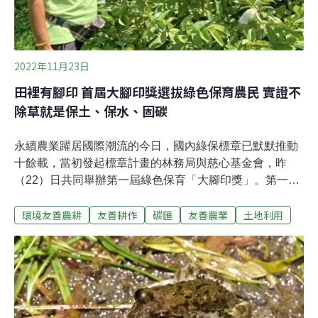
2022年11月23日
田裡有腳印 首屆大腳印獎選拔綠色保育農民 實證不
除草就是保土、保水、固碳
永續農業躍居國際潮流的今日，國內綠保標章已默默推動
十餘載，當初發起標章計畫的林務局與慈心基金會，昨
（22）日共同舉辦第一屆綠色保育「大腳印獎」。第一屆
獎項共頒發給13位綠保農民，獎勵他們在生產操作、生態
環境友善農耕
友善耕作
碳匯
友善農業
土地利用
營造、土壤碳匯三大面向上耕耘不輟，不僅友善農耕，更
是棲地的守護者。獲獎農民的秘訣，有的靠「水旱輪作」
節省水資源並對抗病蟲害，有的致力於減少耕犁，因為能
降低溫室氣體排放。不過，氣候變遷嚴峻，加上友善農法
增加病蟲害風險，也有產量不如預期的時候，友善農業產
品通路仍是一大挑戰。全台超過700公頃農地獲綠保標
章 首屆「大腳印獎」選拔生態典範近十年來，國內漸漸意