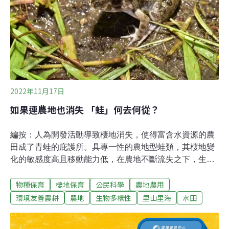
識到農業對於環境生態的影響，慈心基金會和林務局自
2011年開始合作推動「綠色保育標章計畫」，保育面向包
含土壤、動物、棲地及農民等，希望農業經濟生產也能兼
顧保育工作。每位取得綠保標章的農友，耕作過程必須不
影響田間生物的棲息及周遭自然生態，除了不使用
2022年11月17日
如果連農地也消失 「蛙」何去何從？
編按：人為開發活動導致棲地消失，使得富含水資源的農
田成了青蛙的庇護所。具專一性的農地型蛙類，其棲地變
化的敏感度高且移動能力低，在農地不斷流失之下，生存
備受考驗。人類如何能與青蛙共存共榮？三項行動建議帶
物種保育
棲地保育
公民科學
農地農用
你看，如何守護「蛙邸家」。農田其實也是蛙邸家位處亞
熱帶的台灣，年雨量豐沛，有著溫暖潮濕的氣候條件，十
環境友善農耕
農地
生物多樣性
里山里海
水田
分適合蛙類棲息。由於不同蛙類對棲地的偏好和生存資源
的需求不盡相同，使我們得以從都市、郊區、農村到森