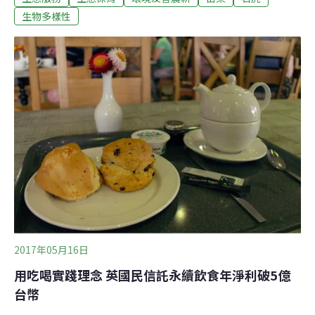
區從過去通霄、西湖、苑裡3鄉鎮，擴大到12鄉鎮市，包
生物多樣性
括苗栗市、三義鄉、銅鑼鄉、西湖鄉、造橋鄉、大湖鄉、
三灣鄉、南庄鄉、卓蘭鎮、通霄鎮、苑裡鎮及後龍鎮。張
葦表示，只要這12鄉鎮市內實際從事農業生產的農牧用
地，且未領取林務局獎勵造林或農糧署其他生態維護獎
勵，單一土地面積在0.1公頃以上5公頃以下，就可到土地
所在鄉鎮市公所申請，縣府委託團隊會協助提供紅外線自
動照相機安裝、農法建議、農作物農藥檢出及領取獎勵金
表格填寫，只要通過農藥檢出或拍攝到石虎影像，可獲每
公頃新台幣2萬元獎勵金，若拍到石虎有1萬元獎勵金。另
外，12鄉鎮市合法立案的社區、基金會、宮
2017年05月16日
用吃喝實踐理念 英國民信託永續飲食年淨利破5億
台幣