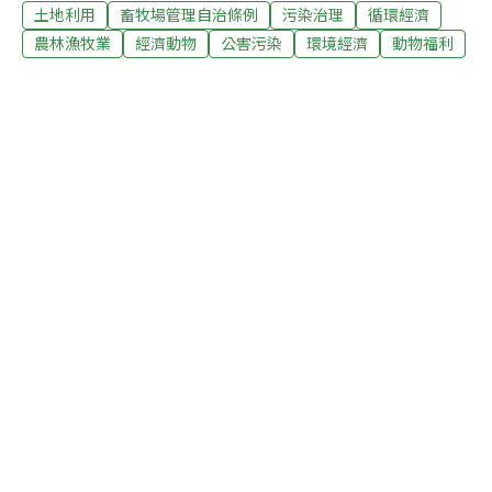
土地利用
畜牧場管理自治條例
污染治理
循環經濟
年5月修正加嚴的畜牧場管理條例對畜牧業者已有很大的
限制，沒必要再總量管制，在產銷失衡的情形下總量管
農林漁牧業
經濟動物
公害污染
環境經濟
動物福利
制，比較有彈性。議員王秋足說，希望環保局加強管制畜
牧場汙泥、污水，如果環境允許，設幾場她沒有意見。縣
長張麗善答詢，雲林縣農業產值全台第一名，畜產業占
40％，這也是她禁止廚餘養豬的考量，畜牧業者的永續發
展她更在乎，要兼顧產業發展和友善環境。如果畜牧業總
量管制，能友善環境也能保障舊場。張麗善強調，興建養
豬場必須投資，不能因為產銷失衡了就叫人停養，需要有
長遠的規畫。