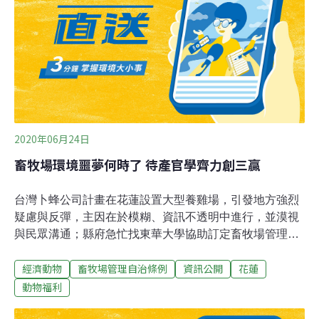
增設多處採樣點隨時監控。環團隨即前往縣府送交陳情
書，但卻遭到也在縣府大門口的畜牧業者反彈。花蓮養雞
協會理事長張進義說：「你要環評要怎麼樣要合理，要讓
在地業者能生存下去。不是說你反對卜蜂，卜蜂這事情延
續燒到我們所有業者。」花蓮議長張峻則是表示，草案目
前還沒送議會審核，各方意見都會尊重；但農地本來就該
2020年06月24日
畜牧場環境噩夢何時了 待產官學齊力創三贏
台灣卜蜂公司計畫在花蓮設置大型養雞場，引發地方強烈
疑慮與反彈，主因在於模糊、資訊不透明中進行，並漠視
與民眾溝通；縣府急忙找東華大學協助訂定畜牧場管理自
治條例，盼能創造三贏。東華大學副校長朱景鵬接受中央
經濟動物
畜牧場管理自治條例
資訊公開
花蓮
社記者訪問表示，東華大學與花蓮縣政府於今年3月30日
簽署「大學社會責任實踐策略聯盟」，在此架構下協助縣
動物福利
府搜集專業意見並整合，將結果、草案建議供縣府參考，