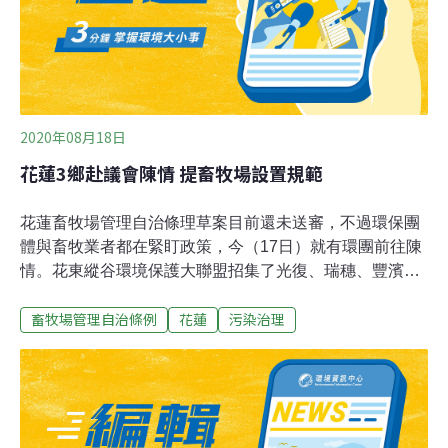
蜂宣布暫停相關計畫，花蓮縣長徐榛蔚更於6月23日宣布
撤銷卜蜂所有許可，民眾成功擋下企業投資。
2020年08月18日
花蓮3鄉赴議會陳情 提畜牧場設置規範
花蓮畜牧場管理自治條理草案目前還未送審，不過環保團
體與畜牧業者都在緊盯政策，今（17日）就有環團前往陳
情。花東縱谷環境保護大聯盟招集了光復、瑞穗、豐濱鄉
的各代表，前往縣議會陳情。花東縱谷環境保護大聯盟聯
畜牧場管理自治條例
花蓮
污染治理
絡人黃郭峻說：「第一個大型的畜牧業，我們要做環境影
響評估。第二個我們針對在住宅跟學校，要有一公里的距
離。第三個重點是，我們針對水源區的部分，我們是希望
說不要設置畜牧業。」環團強調並不是反對所有畜牧業，
但光復鄉代表則是希望舊有的畜牧業應該改善，新的就不
要再開放；豐濱鄉則是針對秀姑巒溪水質越來越糟，希望