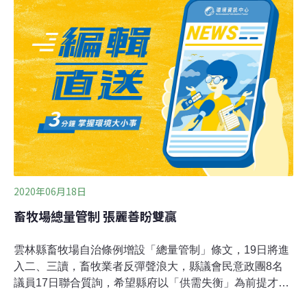
由縣府擬定出完善版本經縣務會議通過再送縣議會審議。
縣府此舉令人質疑可能藉東華「甩鍋」，朱景鵬解釋，花
蓮過去沒有畜牧場管理相關法令，卜蜂案是引爆點，由於
此案受到大眾關注，外界議論紛紛自然會有；東華大學是
協力夥伴的角色，已召集專業諮詢小組，廣納農業、法
治、環境及原住民議題專家共同研商能落實兼顧產業、監
督與永續經營等多面向的法制建議，預計在2個月內將相
關資料蒐整完備。
2020年06月18日
畜牧場總量管制 張麗善盼雙贏
雲林縣畜牧場自治條例增設「總量管制」條文，19日將進
入二、三讀，畜牧業者反彈聲浪大，縣議會民意政團8名
議員17日聯合質詢，希望縣府以「供需失衡」為前提才總
量管制，但縣長張麗善並未認同。議員蔡明水表示，2018