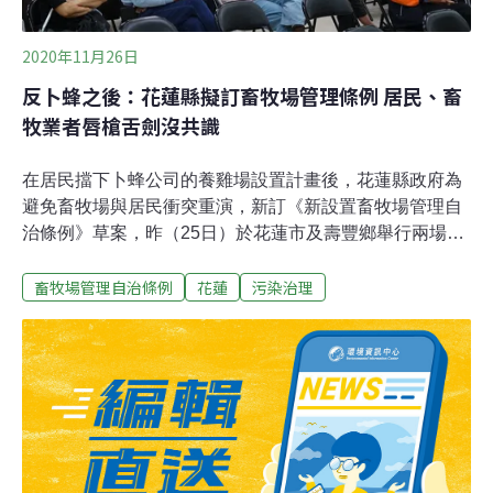
2020年11月26日
反卜蜂之後：花蓮縣擬訂畜牧場管理條例 居民、畜
牧業者唇槍舌劍沒共識
在居民擋下卜蜂公司的養雞場設置計畫後，花蓮縣政府為
避免畜牧場與居民衝突重演，新訂《新設置畜牧場管理自
治條例》草案，昨（25日）於花蓮市及壽豐鄉舉行兩場說
明會。「不可能雙贏！」居民直言反對畜牧場，縣府卻給
畜牧場管理自治條例
花蓮
污染治理
業者訂遊戲規則，輸的一定是民眾。業者則說，現代科技
化養殖的污染很低，大家都愛吃雞肉、豬肉卻又打壓畜牧
業，「花蓮的雞蛋跟豬肉已經無法自給自足」。農業處處
長吳昆儒表示，會持續蒐集相關意見，並進一步研議，修
訂後再將草案送到議會，經議會審查通過才會公共實施。
卜蜂案點燃居民對畜牧業的不滿 花蓮縣擬訂管理自治條例
跨國畜牧業集團卜蜂在花蓮的設置養雞場消息引起壽豐、
鳳林、光復等地反彈，當地居民組成自救會抗爭。最終卜