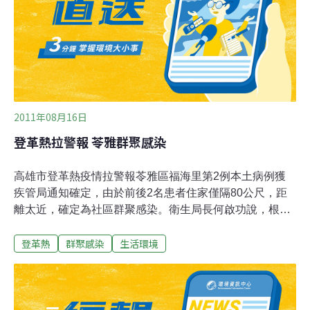
請全體市民一起動員，針對孳生源好發地點，詳加檢查清
理並作好防蚊、滅蚊措施；如有發燒、頭痛、後眼窩痛、
關節肌肉疼痛、出疹等症狀應儘速就醫。醫師若發現登革
熱疑似個案，要立即通報，以利衛生機關及時採取防治措
施，避免疫情擴大。
2011年08月16日
登革熱拉警報 苓雅群聚感染
高雄市登革熱疫情拉警報苓雅區福海里第2例本土病例獲
疾管局通知確定，由於前後2名患者住家僅隔80公尺，距
離太近，確定為社區群聚感染。衛生局長何啟功說，根據
法令規定，1星期內同區域出現2例法定傳染病例，2例患
登革熱
群聚感染
生活環境
者住家相隔在150公尺 以內，即可確定為社區群聚感染，
高市苓雅區福海里疫 情即符合規定，屬於疫情危險散播的
等級。衛生局疾病管制處長韓永光表示，從今年3、4月入
夏至7月初之前，高雄市登革熱病例數都維持零的紀錄 ，
但自7月5日起迄今，本土及境外移入病例快速增加累計8