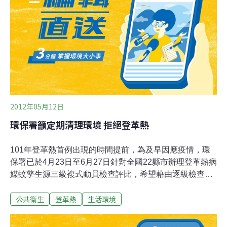
情控制；針對病媒蚊孳生及病毒散播高風險場所防疫，包
括大樓公寓地下室積水清除及消毒和市場防疫機制啟動，
市場防疫機制今天選擇在三民第一公有市場誓師啟動。三
民區第二衛生所長韓永光說，販售果菜魚肉傳統市場由於
環境髒亂及攤商從四方聚集，有利病毒散播，將市場列為
重點防疫，能發揮事半功倍效果。熱心攤商穿上防疫宣導
圍裙，高呼口號「盛水容器常刷洗，不用
2012年05月12日
環保署籲定期清理環境 拒絕登革熱
101年登革熱首例出現的時間提前，為及早因應疫情，環
保署已於4月23日至6月27日針對全國22縣市辦理登革熱病
媒蚊孳生源三級複式動員檢查評比，希望藉由逐級檢查方
式，強化落實登革熱孳生源的清除成效。環保署署長沈世
公共衛生
登革熱
生活環境
宏表示，梅雨季即將到來，在雨季來臨前，請民眾動手檢
查居家內外易孳生登革熱病媒蚊的容器及場所。環保署與
衛生署11日召開「101年第一次登革熱流行疫情處理協調