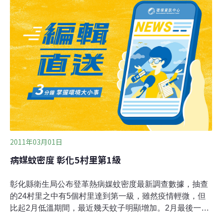
主要分布在開發中國家。登革熱不大會致命，但會使人體
衰弱。但因快速都市化及全球暖化影響，病例在近幾十年
來急遽增加，全球大約有25億民眾飽受威脅。登革熱沒有
治療方法、解藥或疫苗，唯一方法是殺死病媒蚊，特別是
埃及斑蚊（Aedes aegypti）。這項刊登在「刺胳針」
（The Lancet）醫學雜誌的研究指出，大多數國家所採用
的破壞繁殖地方法，是遭到誤導。
2011年03月01日
病媒蚊密度 彰化5村里第1級
彰化縣衛生局公布登革熱病媒蚊密度最新調查數據，抽查
的24村里之中有5個村里達到第一級，雖然疫情輕微，但
比起2月低溫期間，最近幾天蚊子明顯增加。2月最後一周
的登革熱病媒蚊密度調查，大村鄉擺塘村、田中鎮大崙