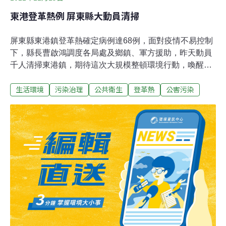
東港登革熱例 屏東縣大動員清掃
屏東縣東港鎮登革熱確定病例達68例，面對疫情不易控制
下，縣長曹啟鴻調度各局處及鄉鎮、軍方援助，昨天動員
千人清掃東港鎮，期待這次大規模整頓環境行動，喚醒居
民的環保意識，每個家戶日後每個星期，都能挑一天打掃
生活環境
污染治理
公共衛生
登革熱
公害污染
環境。來自各地的環保志工700人外，八軍團39化兵群、
43砲指部也調度300人支援，他們在東隆宮前高呼「東港
一日情，人人多動手，蚊蟲無處生，家家保平安」後，由
曹啟鴻、環保局長林雅文、鎮長王憲昭等人帶領，深入各
社區清除髒亂。官兵在東隆宮前，不斷撿拾地面的菸蒂及
瓶瓶罐罐，有的居民看到官兵協助整頓環境，熱情表示要
「送涼水請客」，但也有居民視若無睹，還是聚在一起玩
著象棋，有的抽了菸後，還是把菸蒂丟在地面。在漁市場
打掃的環保志工，發現漁民大量使用保麗龍盒裝魚產品，
有幾處的盒子積了一層水，志工把積水倒掉後，也不忘提
醒漁民，把水倒掉就不會孳生病媒蚊，「大家才能保健
康。」「這裡的空地太多，保麗龍盒太多」，環