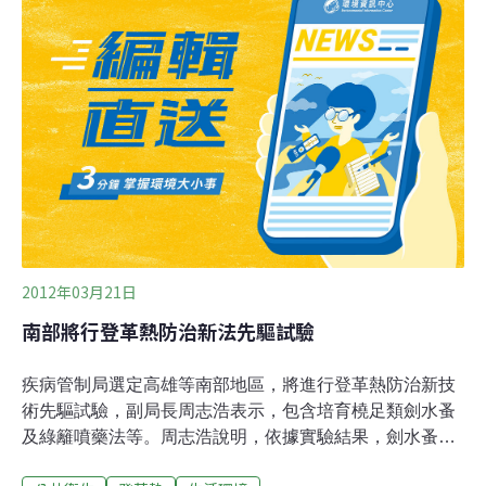
會報」，針對防治策略進行討論，以避免101年再度發生
登革熱疫情。環保署登革熱防治策略是以「清除孳生源為
主，緊急噴藥為輔」原則，並結合村里志、義工與環保衛
生機關的力量進行登革熱孳生源清除，持續辦理三級複式
動員檢查。環保署並呼籲民眾應以「清除再清除、檢查再
檢查」及「巡、倒、清、刷」等防治工作觀念，並提醒民
眾定期進行環境整理、清理髒亂點及清除登革熱病媒蚊孳
生源，並加強個人保護措施以避免被蚊蟲叮咬。
2012年03月21日
南部將行登革熱防治新法先驅試驗
疾病管制局選定高雄等南部地區，將進行登革熱防治新技
術先驅試驗，副局長周志浩表示，包含培育橈足類劍水蚤
及綠籬噴藥法等。周志浩說明，依據實驗結果，劍水蚤是
病媒蚊幼蟲的剋星，同時將藥劑噴灑在樹叢中，特別是樹