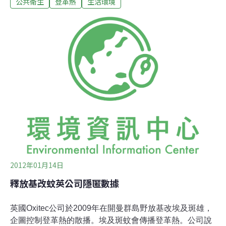
公共衛生
登革熱
生活環境
葉上，也能有效消滅病媒蚊。目前兩項新技術仍停留在實
驗階段，今年將在部分地區進行先驅性實驗。據疾管局統
計，今年截至3月20日為止，共有13例本土確定病例。周
志浩副局長表示，依據發病時間研判，這13例皆為去年疫
情的延續，且最後一例發病日距今已超過1個月，顯示去
年疫情已結束。
2012年01月14日
釋放基改蚊英公司隱匿數據
英國Oxitec公司於2009年在開曼群島野放基改埃及斑雄，
企圖控制登革熱的散播。埃及斑蚊會傳播登革熱。公司說