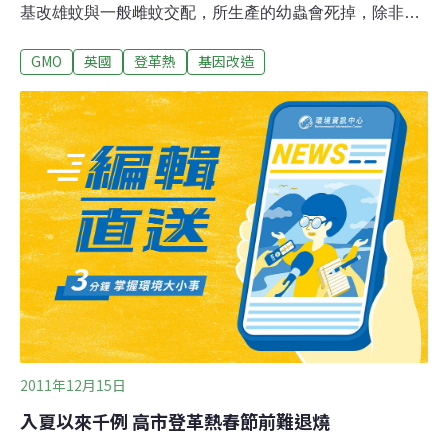
基改雄蚊與一般雌蚊交配，所生產的幼蟲會死掉，除非餵
食高劑量的抗生素四環黴素。因此基改雄蚊可以減少埃及
GMO
英國
登革熱
基因改造
斑蚊數量，也不會有基改蚊孳生的問題。但民間團體根據
資訊公開法取得Oxitec內部研究報告，原來公司已經知
道，基改蚊只要餵食到含有一點點四環黴素殘留的食物，
其後代就有15%的存活率。而殘留的四環黴素是畜牧業常
用的農藥，遍存在污水道與牧場，很容易讓基改蚊後代活
下來。更誇張的是，即使在沒有四環黴素的情況下，實際
上基改蚊也還有3%的存活率，這與公司所保證的相反。地
球之友會表示，Oxitec隱匿數據已經讓該公司的信用破
產，在徹底地評估基改蚊對環境、人體健康的風險之前，
應立刻停止其釋放。※ 訊息來源
2011年12月15日
入夏以來千例 高市登革熱春節前難退燒