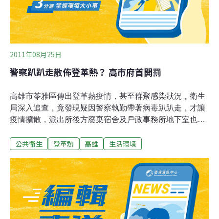
好養的，包括水生昆蟲的幼蟲、蜉蝣動物、蚊蠅幼生及魚
飼料都吃，胃口超好，而且專門吞捕蚊子的幼蟲孑孓，養
在戶外陽台可以達到消滅幼蟲的作用，是防治登革熱的好
2011年08月25日
警察趴趴走散佈登革熱？ 高市府首開罰
高雄市苓雅區傳出登革熱疫情，甚至群聚感染狀況，衛生
局深入追查，竟發現疑因警察執勤帶著病毒趴趴走，才讓
疫情擴散，派出所後方廢棄宿舍及戶政事務所地下室也都
發現病媒蚊孳生源，立即對警察局及民政局開罰，罰金3
公共衛生
登革熱
高雄
生活環境
千元至1萬5千元，這也是市府首度對自家開罰的案例。高
雄市苓雅區於今年8月10日出現該區入夏後首位本土登革
熱個案，才二週內就快速增加至19例，另外鳳山區3例，
大寮、三民及新興區各1例。衛生局病媒蚊指數調查顯
示，三多派出所一帶15戶住家中，就有5處孑孓孳生源，
布氏指數高達爆發大流行警戒線4級。副市長李永得25日
前往苓雅區疫區現場視導，要求立即拆除廢棄宿舍，並籲