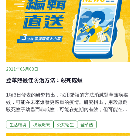
例，其中本土3例。高雄市本土病例疫情發展狀況，讓全
市疫情監控拉警報。衛生局對全市600多個里進行病媒蚊
指數調查，發現3成多的里，其布氏指數在3級及3級以
上，高雄市副市長李永得指示，4級以上的里，必須在7天
內完成區里動員環境大掃蕩，不可因為天候狀況不佳而延
期或鬆懈。
2011年05月03日
登革熱最佳防治方法：殺死成蚊
1項3日發表的研究指出，採用錯誤的方法消滅登革熱病媒
蚊，可能在未來爆發更嚴重的疫情。研究指出，用殺蟲劑
殺死蚊子幼蟲而非成蚊，可能在短期內有效；但可能在蚊
子身上產生更大抗藥性，也會造成人體免疫力降低，特別
生活環境
埃及斑蚊
公共衛生
登革熱
是住在都市地區的民眾。登革熱是蚊子傳染疾病，病症包
括嚴重的類似流感症狀，全球每年約有5000萬民眾感染，