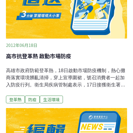
有人僅有發燒等輕微症狀。然若嚴重時，可能產生登革出
血熱。登革出血熱：其症狀主要是發燒、頭痛、肌肉痛、
噁心、嘔吐、全身倦怠、腸胃道出血、子宮出血、血尿和
恢復期出疹等。張藏能進一步提到，典型登革熱症
2012年06月18日
高市抗登革熱 啟動市場防疫
高雄市政府防範登革熱，18日啟動市場防疫機制，熱心攤
商落實環境髒亂清掃，穿上宣導圍裙，號召消費者一起加
入防疫行列。衛生局疾病管制處表示，17日接獲衛生署疾
管局通知，高雄市入夏至今，本土病例增為3例，新增患
登革熱
防疫
生活環境
者是在某大學就讀的女大學生，家住台南市，可能求學往
返時在台南感染病毒發病。衛生局18日派防疫人員調查疫
情、環境消毒及採檢疑似感染者血液化驗。衛生局統計，
高市2012年登革熱病例累計增為12例，9例境外移入、3例
為本土病例。衛生局表示，連日大豪雨積水不利登革熱疫