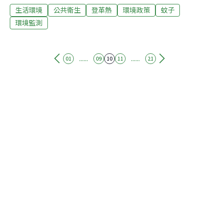
生活環境
公共衛生
登革熱
環境政策
蚊子
里、秀水鄉金陵村、社頭鄉松竹村、伸港鄉曾家村達到第
一級。根據衛政單位的定義，第一級疫情雖不易造成大流
環境監測
行，但仍可能散播後發生小規模流行。衛生局建議民眾清
理家中的積水容器，倒掉積水。被登革熱蚊子叮咬後，會
出現發燒、頭痛、全身倦怠、肌肉痠痛或關節痠痛等症
......
......
01
09
10
11
21
狀，跟罹患流感的不適感很類似，不過登革熱有「後眼窩
痠痛」特殊疼痛，應儘快就醫。