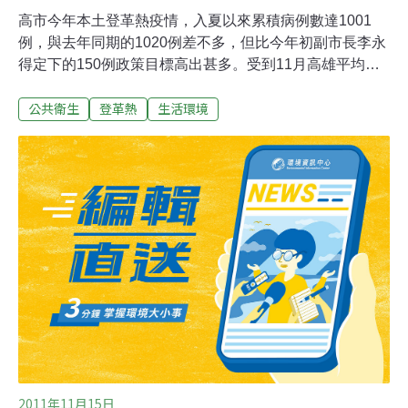
高市今年本土登革熱疫情，入夏以來累積病例數達1001
例，與去年同期的1020例差不多，但比今年初副市長李永
得定下的150例政策目標高出甚多。受到11月高雄平均氣
溫與雨量都創下歷年新高，加上多項水利工程產生積水，
公共衛生
登革熱
生活環境
衛生局擔心疫情無法如往年在12月底至明年1月間終止，
恐要到1月底過後才逐漸結束。市府提醒民眾近來天氣
冷，蚊子反而往屋內避寒，增加叮咬機會，居家內外還是
要主動清除積水容器等孳生源。高市衛生局表示，目前三
民、鳳山區疫情仍有零星個案，兩行政區病例數持續增
加，其中三民區累積405例，以寶業里29例最多。鳳山區
一個月來增加約百例，已有174例，文山里19例、文英里
18例；楠梓區近來病例數也增加至44例，須多留意。
2011年11月15日