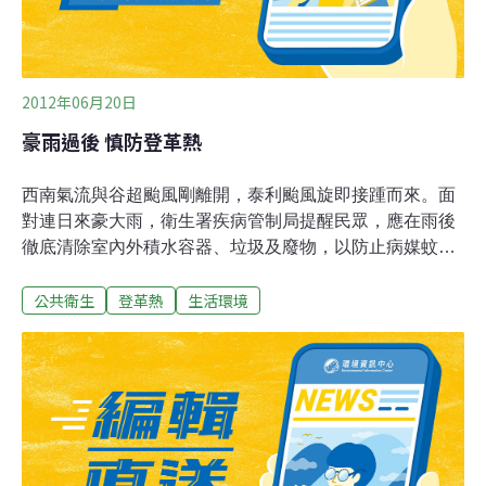
2012年06月20日
豪雨過後 慎防登革熱
西南氣流與谷超颱風剛離開，泰利颱風旋即接踵而來。面
對連日來豪大雨，衛生署疾病管制局提醒民眾，應在雨後
徹底清除室內外積水容器、垃圾及廢物，以防止病媒蚊孳
生。新光醫院感染科主任張藏能表示，登革熱患者若嚴重
公共衛生
登革熱
生活環境
可能產生登革出血熱，必須慎防。衛生署疾管局表示，隨
季節轉換，六月開始進入登革熱之高峰期。而相較於去年
發病首例在六月至八月間，今年首例則提早發生於三月
底，至14日本土病例累計29例，其中16例為今年新增，較
去年為高。疾管局提醒，病患若疑似感染登革熱，應盡速
至各大醫院接受治療。各院若發現疑似病例則應立即通報
衛生機關。張藏能則解釋到，登革熱病毒潛伏期約莫在6
至14天，有時感染後不發病稱作不顯性感染或無症狀，亦