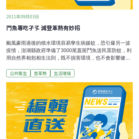
2011年09月03日
鬥魚專吃孑孓 滅登革熱有妙招
颱風豪雨過後的積水環境容易孳生病媒蚊，恐引爆另一波
疫情，澎湖縣政府準備了3000尾蓋斑鬥魚送民眾防蚊，利
用自然界相剋相生法則，既不損害環境，也不會影響健
康，還能遠離登革熱威脅。水產種苗繁殖場科員薛皆音
公共衛生
登革熱
生活環境
說，屬於台灣原生種的蓋斑鬥魚是病媒蚊幼蟲的剋星，因
為水質汙染加上外來魚種入侵，野生數量急遽減少，由於
最近有學校反映生態池「蚊蟲肆虐」，師生不堪其擾，水
產種苗繁殖場自行繁衍，除了野放學校生態池做教學用
途，也讓校園環境更乾淨。有輔助呼吸器官的蓋斑鬥魚是
小型淡水魚類，可以直接呼吸水面空氣，成魚體長約5到7
公分，通常雄魚體型較大、顏色鮮艷，身上的斑紋也比較
明顯，長長的尾鰭就像燕尾一樣！他強調，斑鬥魚生存適
應能力強，在不需打氣的環境也能生存，是所有物種中最